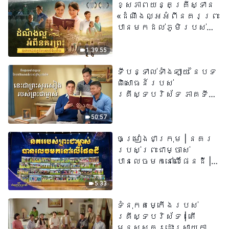
ខ្សែភាពយន្តគ្រីស្ទាន
«ដំណឹងល្អអំពីនគរព្រះ
បានមកដល់​ភូមិរបស់
យើង​ហើយ​»
1:39:55
ទីបន្ទាល់ទាំងឡាយ នៃបទ
ពិសោធន៍របស់
គ្រីស្ទបរិស័ទ ភាគទី
៧៣ នេះ​ជាព្រះ​សូរសៀង​
របស់​ព្រះ​ជា​ម្ចាស់
50:57
ចម្រៀងជាក្រុម | នគរ
របស់ព្រះជាម្ចាស់
បានលេចមកនៅលើផែនដី |
សំឡេងនៃការសរសើរ
២០២៦
5:33
ទំនុកតម្កើង​របស់​
គ្រីស្ទបរិស័ទ​ | តើ
មនុស្សគួរដោះស្រាយការ