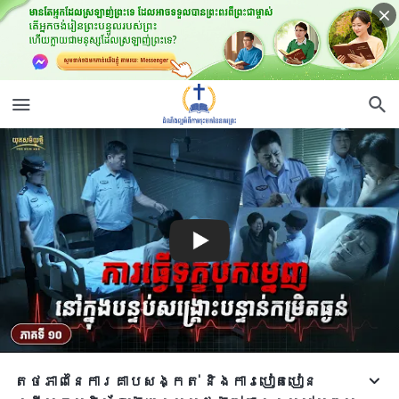
តថភាពនៃការគាបសង្កត់ និងការបៀតបៀន