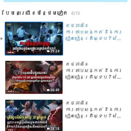
បែបនេះ​ច្រើនបន្ថែម​ទៀត​
6
/
15
តថភាពនៃ
ការគាបសង្កត់ និងការ
បៀតបៀនគ្រីស្ទបរិស័ទ
ដោយរបបផ្ដាច់ការ
របស់បក្ស
29:24
កុម្មុយនីស្តចិន ភាគទី
១០ : បទសម្ភាសន៍
តថភាពនៃ
ផ្ដាច់មុខជាមួយ
ការគាបសង្កត់ និងការ
គ្រីស្ទបរិស័ទម្នាក់
បៀតបៀនគ្រីស្ទបរិស័ទ
ដែលមានជំងឺធ្ងន់ធ្ងរ៖
ដោយរបបផ្ដាច់ការ
ការធ្វើទុក្ខបុកម្នេញ
របស់បក្ស
30:49
នៅក្នុងបន្ទប់សង្គ្រោះ
កុម្មុយនីស្តចិន ភាគទី
បន្ទាន់កម្រិតធ្ងន់
៩ : ខែតុលាដ៏បង្ហូរឈាម៖
តថភាពនៃ
គ្រីស្ទបរិស័ទ 210 នាក់
ការគាបសង្កត់ និងការ
ត្រូវបានចាប់ខ្លួននៅ
បៀតបៀនគ្រីស្ទបរិស័ទ
ខេត្តជីលីន ហើយអ្នក
ដោយរបបផ្ដាច់ការ
មើលការខុសត្រូវពីរ
របស់បក្ស
28:18