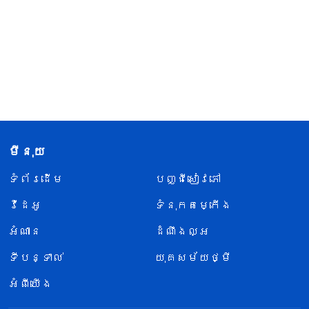
មីនុយ
ទំព័រ​ដើម
បញ្ជីសៀវភៅ
វីដេអូ
ទំនុកតម្កើង
អំណាន
ដំណឹងល្អ
ទីបន្ទាល់
យុគសម័យថ្មី
អំពីយើង