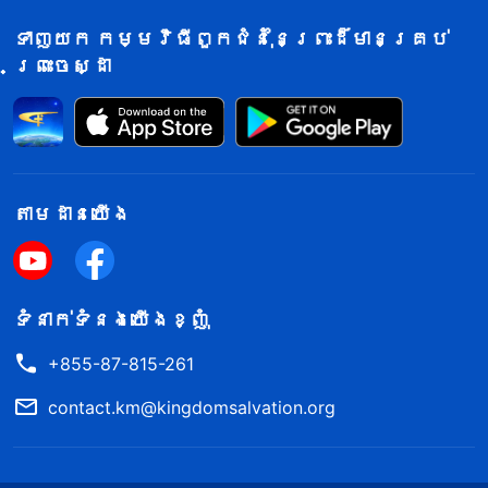
ទាញយក កម្មវិធីពួកជំនុំនៃព្រះដ៏មានគ្រប់
ព្រះចេស្ដា
តាម​ដាន​យើង​
ទំនាក់​ទំនង​យើង​ខ្ញុំ
+855-87-815-261
contact.km@kingdomsalvation.org