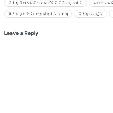
វីដេអូពីការធ្វើបន្ទាល់អំពីជីវិតពួកជំនុំ
ភាពយន្តទី
ជីវិតពួកជំនុំ៖ ឈុតសម្ដែងចម្រុះ
វីដេអូចម្រៀង​
Leave a Reply