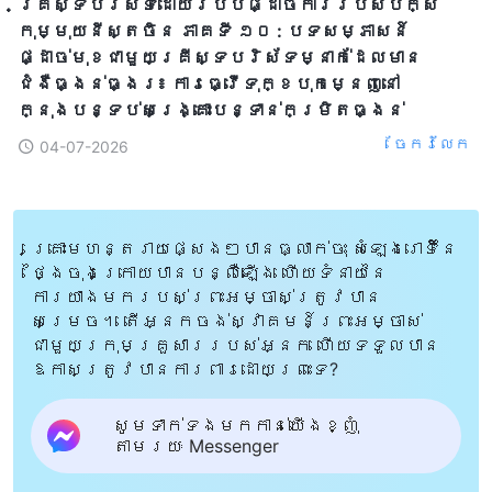
គ្រីស្ទបរិស័ទដោយរបបផ្ដាច់ការរបស់បក្ស
កុម្មុយនីស្តចិន ភាគទី ១០ : បទសម្ភាសន៍
ផ្ដាច់មុខជាមួយគ្រីស្ទបរិស័ទម្នាក់ដែលមាន
ជំងឺធ្ងន់ធ្ងរ៖ ការធ្វើទុក្ខបុកម្នេញនៅ
ក្នុងបន្ទប់សង្គ្រោះបន្ទាន់កម្រិតធ្ងន់
ចែក​រំលែក
04-07-2026
គ្រោះមហន្តរាយផ្សេងៗបានធ្លាក់ចុះ សំឡេងរោទិ៍នៃ
ថ្ងៃចុងក្រោយបានបន្លឺឡើង ហើយទំនាយនៃ
ការយាងមករបស់ព្រះអម្ចាស់ត្រូវបាន
សម្រេច។ តើអ្នកចង់ស្វាគមន៍ព្រះអម្ចាស់
ជាមួយក្រុមគ្រួសាររបស់អ្នក ហើយទទួលបាន
ឱកាសត្រូវបានការពារដោយព្រះទេ?
សូមទាក់ទងមកកាន់យើងខ្ញុំ
តាមរយៈ Messenger