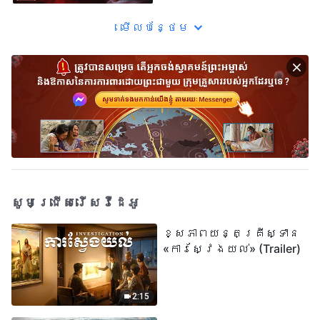
រូប ត្រូវបានសម្លាប់
កុម្មុយនីស្តចិន ភាគទី
៨ : គ្រីស្ទបរិស័ទអាយុ
មើល​​បន្ថែម​
18 ឆ្នាំម្នាក់ ត្រូវបាន
មន្ត្រីប៉ូលិសបួននាក់
វាយដំ និងឆក់នឹង
ចរន្តអគ្គិសនីអស់ជា
ច្រើនម៉ោង
សូមជ្រើសរើសវីដេអូ
ខ្សែភាពយន្តគ្រីស្ទាន
«ការស្វែងយល់» (Trailer)
2:15