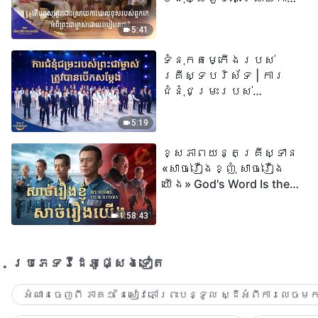
យល់ខុសរបស់ពួកគេអំពី
ព្រះជាម្ចាស់ដោយរបៀបណា?​
5:41
| សំឡេងនៃការសរសើរ
ទំនុកតម្កើង​របស់​
២០២៦
គ្រីស្ទបរិស័ទ | ការ
ជំនុំជម្រះរបស់
ព្រះជាម្ចាស់ត្រូវ
បានបើកសម្ដែង
5:19
ខ្សែភាពយន្តគ្រីស្ទាន
«សាច់រឿងខ្ញុំ សាច់រឿង
យើង» God's Word Is the
Power of Our Life
1:58:43
ប្រភេទ​វីដេអូ​ផ្សេង​ទៀត​
អំណានចេញពី ភាគ១ នៃសៀវភៅព្រះបន្ទូល ស្ដីអំពីការលេចមក