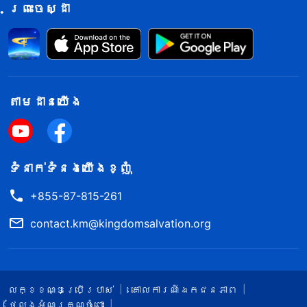
ព្រះចេស្ដា
តាម​ដាន​យើង​
ទំនាក់​ទំនង​យើង​ខ្ញុំ
+855-87-815-261
contact.km@kingdomsalvation.org
លក្ខខណ្ឌ​ប្រើប្រាស់​
គោលការណ៍ឯកជនភាព
ថ្លែងអំណរគុណចំពោះ