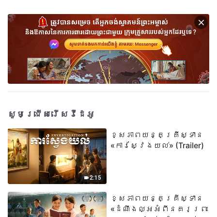
សូមជ្រើសរើសវីដេអូ
ខ្សែភាពយន្តគ្រីស្ទាន
«ការស្វែងយល់» (Trailer)
2:15
ខ្សែភាពយន្តគ្រីស្ទាន
«ដំណឹងល្អអំពីនគរព្រះ