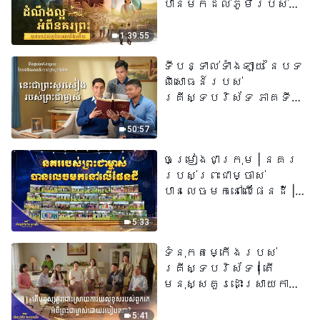
បានមកដល់​ភូមិរបស់
យើង​ហើយ​»
1:39:55
ទីបន្ទាល់ទាំងឡាយ នៃបទ
ពិសោធន៍របស់
គ្រីស្ទបរិស័ទ ភាគទី
៧៣ នេះ​ជាព្រះ​សូរសៀង​
របស់​ព្រះ​ជា​ម្ចាស់
50:57
ចម្រៀងជាក្រុម | នគរ
របស់ព្រះជាម្ចាស់
បានលេចមកនៅលើផែនដី |
សំឡេងនៃការសរសើរ
២០២៦
5:33
ទំនុកតម្កើង​របស់​
គ្រីស្ទបរិស័ទ​ | តើ
មនុស្សគួរដោះស្រាយការ
យល់ខុសរបស់ពួកគេអំពី
ព្រះជាម្ចាស់ដោយរបៀបណា?​
5:41