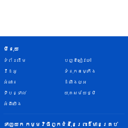
មីនុយ
ទំព័រ​ដើម
បញ្ជីសៀវភៅ
វីដេអូ
ទំនុកតម្កើង
អំណាន
ដំណឹងល្អ
ទីបន្ទាល់
យុគសម័យថ្មី
អំពីយើង
ទាញយក កម្មវិធីពួកជំនុំនៃព្រះដ៏មានគ្រប់