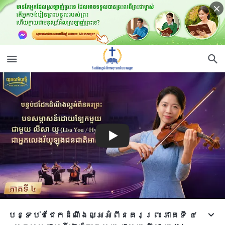
បន្ទប់ជជែកដំណឹងល្អអំពីនគរព្រះ ភាគទី ៤