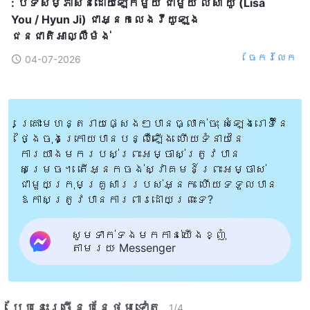
: បទសម្ភាសន៍ដោយឡែកមួយ ជាមួយ លីសា យូ (Lisa
You / Hyun Ji) ជាអ្នកលេងវីយូឡុង
ជនជាតិអាល្លឺម៉ង់
ចែក​រំលែក
04-07-2026
គ្រោះមហន្តរាយផ្សេងៗបានធ្លាក់ចុះ សំឡេងរោទិ៍នៃ
ថ្ងៃចុងក្រោយបានបន្លឺឡើង ហើយទំនាយនៃ
ការយាងមករបស់ព្រះអម្ចាស់ត្រូវបាន
សម្រេច។ តើអ្នកចង់ស្វាគមន៍ព្រះអម្ចាស់
ជាមួយក្រុមគ្រួសាររបស់អ្នក ហើយទទួលបាន
ឱកាសត្រូវបានការពារដោយព្រះទេ?
សូមទាក់ទងមកកាន់យើងខ្ញុំ
តាមរយៈ Messenger
បែបនេះ​ច្រើនបន្ថែម​ទៀត​
1
/
4