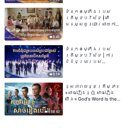
ទំនុកតម្កើង​របស់​
គ្រីស្ទបរិស័ទ​ | តើ
មនុស្សគួរដោះស្រាយការ
យល់ខុសរបស់ពួកគេអំពី
ព្រះជាម្ចាស់ដោយរបៀបណា?​
5:41
| សំឡេងនៃការសរសើរ
ទំនុកតម្កើង​របស់​
២០២៦
គ្រីស្ទបរិស័ទ | ការ
ជំនុំជម្រះរបស់
ព្រះជាម្ចាស់ត្រូវ
បានបើកសម្ដែង
5:19
ខ្សែភាពយន្តគ្រីស្ទាន
«សាច់រឿងខ្ញុំ សាច់រឿង
យើង» God's Word Is the
Power of Our Life
1:58:43