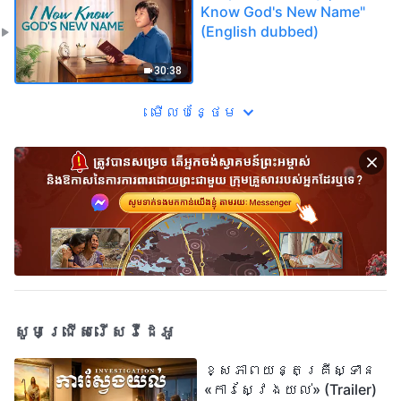
Know God's New Name"
(English dubbed)
30:38
មើល​​បន្ថែម​
សូមជ្រើសរើសវីដេអូ
ខ្សែភាពយន្តគ្រីស្ទាន
«ការស្វែងយល់» (Trailer)