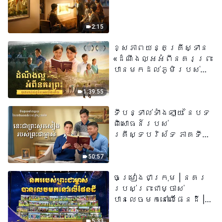
2:15
ខ្សែភាពយន្តគ្រីស្ទាន
«ដំណឹងល្អអំពីនគរព្រះ
បានមកដល់​ភូមិរបស់
យើង​ហើយ​»
1:39:55
ទីបន្ទាល់ទាំងឡាយ នៃបទ
ពិសោធន៍របស់
គ្រីស្ទបរិស័ទ ភាគទី
៧៣ នេះ​ជាព្រះ​សូរសៀង​
របស់​ព្រះ​ជា​ម្ចាស់
50:57
ចម្រៀងជាក្រុម | នគរ
របស់ព្រះជាម្ចាស់
បានលេចមកនៅលើផែនដី |
សំឡេងនៃការសរសើរ
២០២៦
5:33