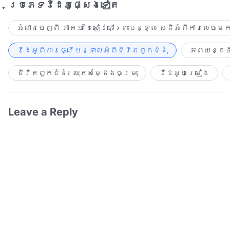
ប្រភេទ​វីដេអូ​ផ្សេង​ទៀត​
អំណានចេញពី ភាគ១ នៃសៀវភៅព្រះបន្ទូល ស្ដីអំពីការលេចមក
វីដេអូពីការធ្វើបន្ទាល់អំពីជីវិតពួកជំនុំ
ភាពយន្តទី
ជីវិតពួកជំនុំ៖ ឈុតសម្ដែងចម្រុះ
វីដេអូចម្រៀង​
Leave a Reply