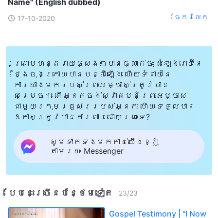
Name" (English dubbed)
ចែក​រំលែក
17-10-2020
គ្រោះមហន្តរាយផ្សេងៗបានធ្លាក់ចុះ សំឡេងរោទិ៍នៃ
ថ្ងៃចុងក្រោយបានបន្លឺឡើង ហើយទំនាយនៃ
ការយាងមករបស់ព្រះអម្ចាស់ត្រូវបាន
សម្រេច។ តើអ្នកចង់ស្វាគមន៍ព្រះអម្ចាស់
ជាមួយក្រុមគ្រួសាររបស់អ្នក ហើយទទួលបាន
ឱកាសត្រូវបានការពារដោយព្រះទេ?
សូមទាក់ទងមកកាន់យើងខ្ញុំ
តាមរយៈ Messenger
បែបនេះ​ច្រើនបន្ថែម​ទៀត​
23
/
23
Gospel Testimony | "I Now