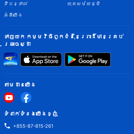
ទីបន្ទាល់
យុគសម័យថ្មី
អំពីយើង
ទាញយក កម្មវិធីពួកជំនុំនៃព្រះដ៏មានគ្រប់
ព្រះចេស្ដា
តាម​ដាន​យើង​
ទំនាក់​ទំនង​យើង​ខ្ញុំ
+855-87-815-261