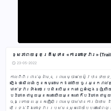
ខ្សែភាពយន្តគ្រីស្ទាន «ការគោះទ្វារ» (Trail
23-05-2022
កាល​ពី​ពីរ​ពាន់​ឆ្នាំ​មុន ព្រះ​អម្ចាស់​យេស៊ូវ​បាន​ទាយ​
ឡើងថា មើលណ៎ កូនកម្លោះមកដល់ហើយ ចូរអ្នករាល់គ្
មាត់ទ្វារទាំងគោះ ប្រសិនបើអ្នកណា ឮសំឡេងខ្ញុំ ហើ
បរិភោគជាមួយអ្នកនោះ ហើយអ្នកនោះ ក៏បរិភោគជាមួយ
ចុងក្រោយ​នេះ​ អ្នកជឿ​លើ​ព្រះ​អម្ចាស់​មាន​ការចាំ​យាម​ និ
តើ​ទ្រង់​នឹង​គោះ​ទ្វារ​របស់​មនុស្ស​ដោយ​បែប​ណា​នៅ​ពេល​