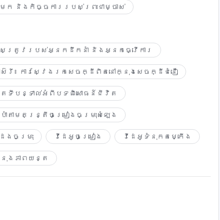
ចមក និងកិច្ចការរបស់ព្រះជាម្ចាស់
លខុសត្រូវរបស់អ្នកដឹកនាំ និងអ្នកធ្វើការ
ស៊េរី៖ ការស្វែងរកសេចក្ដីពិតនៅក្នុងសេចក្ដីជំនឿ
តទីបន្ទាល់អំពីបទពិសោធន៍ជីវិត
ាំតាមតន្ត្រីចម្រៀងចម្រុះសំឡេង
ដែងចម្រុះ
វីដេអូចម្រៀង​
វីដេអូទំនុក​តម្កើង​
្នុង​ភាព​យន្ត