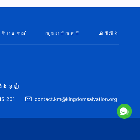
ទីបន្ទាល់
យុគសម័យថ្មី
អំពីយើង
ើង​ខ្ញុំ
15-261
contact.km@kingdomsalvation.org