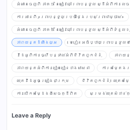
ត្រឡប់​មកវិញ​មែន​!​
អំណានចេញពី ភាគ១ នៃសៀវភៅព្រះបន្ទូល ស្ដីអំពីការលេ
ការអានពី «ព្រះបន្ទូលប្រចាំថ្ងៃរបស់ព្រះជាម្ចាស់»
អំណានចេញពី ភាគ៥ នៃសៀវភៅព្រះបន្ទូល ស្ដីអំពីទំនួ
ភាពយន្តដំណឹងល្អ
មេរៀនអធិប្បាយព្រះបន្ទូលជា
វីដេអូពីការធ្វើបន្ទាល់អំពីជីវិតពួកជំនុំ
ភាពយន្
ភាពយន្តអំពីការបៀតបៀនខាងសាសនា
ការសម្តែងរប
ឈុតវីដេអូចម្រៀង​ជា​ក្រុម
ជីវិតពួកជំនុំ៖ ឈុតសម្
ការបើកសម្ដែងពីសេចក្ដីពិត
សម្រង់ឈុត​សំខាន់​ក
Leave a Reply