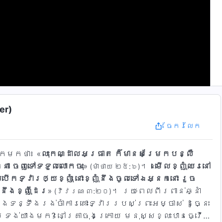
er)
ចែក​រំលែក
ទុកមក​ថា​៖ «
លុះកណ្ដាលអធ្រាត ក៏មានសម្រែកបន្លឺ
នា ចេញទៅទទួលលោកចុះ
»
។ «
មើលខ្ញុំឈរនៅ
(ម៉ាថាយ​ ២៥:៦)
យបើកទ្វារឲ្យខ្ញុំ នោះខ្ញុំនឹងចូលទៅឯអ្នកនោះ រួច
នឹងខ្ញុំដែរ
»
។ រយៈពេល​ពីរ​ពាន់​ឆ្នាំ​
(វិវរណៈ ៣:២០)
ង​ទន្ទឹង​រង់​ចាំ​ការ​គោះ​ទ្វារ​របស់​ព្រះ​អម្ចាស់​ ដូច្នេះ​
ទ្រង់​យាង​មក​?​ នៅ​គ្រា​ចុងក្រោយ​ មនុស្សខ្លះ​បាន​ធ្វើ​