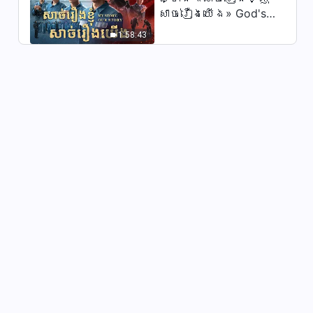
សាច់រឿងយើង» God's
Word Is the Power of
1:58:43
Our Life