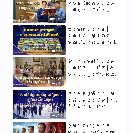
នៃបទពិសោធន៍របស់
គ្រីស្ទបរិស័ទ
ភាគទី ៧៣ នេះ​ជាព្រះ​
50:57
សូរសៀង​របស់​ព្រះ​ជា​
ចម្រៀងជាក្រុម |
ម្ចាស់
នគររបស់ព្រះជា
ម្ចាស់បានលេចមកនៅលើ
ផែនដី | សំឡេងនៃការ
5:33
សរសើរ ២០២៦
ទំនុកតម្កើង​របស់​
គ្រីស្ទបរិស័ទ​ | តើ
មនុស្សគួរដោះស្រាយ
ការយល់ខុសរបស់
5:41
ពួកគេអំពីព្រះជាម្ចាស់
ទំនុកតម្កើង​របស់​
ដោយរបៀបណា?​ | សំឡេង
គ្រីស្ទបរិស័ទ | ការ
នៃការសរសើរ
ជំនុំជម្រះរបស់
២០២៦
ព្រះជាម្ចាស់ត្រូវ
5:19
បានបើកសម្ដែង
ខ្សែភាពយន្តគ្រី
ស្ទាន «សាច់រឿងខ្ញុំ