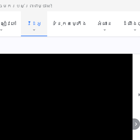
មករបស់ព្រះជាម្ចាស់!
ីសៀវភៅ
វីដេអូ
ទំនុកតម្កើង
អំណាន
ដំណឹង