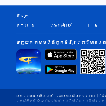
មីនុយ
ទំព័រ​ដើម
បញ្ជីសៀវភៅ
វីដេអូ
ទាញយក កម្មវិធីពួកជំនុំនៃព្រះដ៏មានគ្រប
លក្ខខណ្ឌ​ប្រើប្រាស់​
គោលការណ៍ឯកជនភាព
ថ្
រក្សាសិទ្ធិ © ឆ្នាំ២០២៤
ព្រះ​វិហារនៃព្រះដ៏មានគ្រ