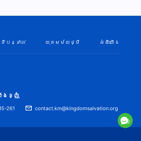
ព្រះបន្ទូលប្រចាំថ្ងៃរបស់
ព្រះជាម្ចាស់៖ ការស្គាល់
កិច្ចការរបស់ព្រះជាម្ចាស់
8:01
| សម្រង់​សម្ដីទី ២១៧
ព្រះបន្ទូលប្រចាំថ្ងៃរបស់
ទីបន្ទាល់
យុគសម័យថ្មី
អំពីយើង
ព្រះជាម្ចាស់៖ ការស្គាល់
កិច្ចការរបស់ព្រះជាម្ចាស់
8:54
| សម្រង់​សម្ដីទី ២១៨
ព្រះបន្ទូលប្រចាំថ្ងៃរបស់
ព្រះជាម្ចាស់៖ ការស្គាល់
កិច្ចការរបស់ព្រះជាម្ចាស់
8:53
| សម្រង់សម្ដីទី ២១៩
ើង​ខ្ញុំ
ព្រះបន្ទូលប្រចាំថ្ងៃរបស់
ព្រះជាម្ចាស់៖ ការស្គាល់
15-261
contact.km@kingdomsalvation.org
កិច្ចការរបស់ព្រះជាម្ចាស់
8:33
| សម្រង់សម្ដីទី ២២០
ព្រះបន្ទូលប្រចាំថ្ងៃរបស់
ព្រះជាម្ចាស់៖ ការស្គាល់