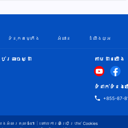
ទំនុកតម្កើង
អំណាន
ដំណឹងល្អ
់ព្រះចេស្ដា
តាម​ដាន​យើង​
ទំនាក់​ទំនង​យ
+855-87-8
លែងអំណរគុណចំពោះ
គោលការណ៍ប្រើប្រាស់ Cookies