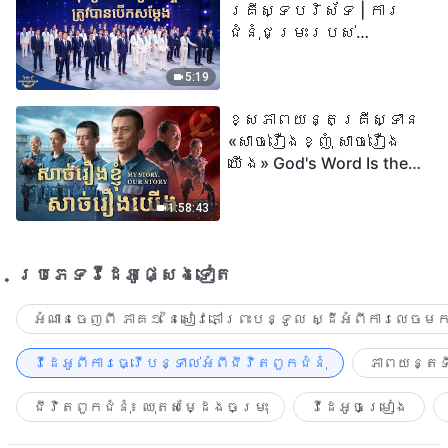
គ្រីស្ទបរិស័ទ | ការ
ជំនុំជម្រះរបស់
ព្រះជាម្ចាស់ត្រូវ
បានបើកសម្ដែង
5:19
ខ្សែភាពយន្តគ្រីស្ទាន
«សាច់រឿងខ្ញុំ សាច់រឿង
យើង» God's Word Is the
Power of Our Life
1:58:43
ប្រភេទ​វីដេអូ​ផ្សេង​ទៀត​
អំណានចេញពី ភាគ១ នៃសៀវភៅព្រះបន្ទូល ស្ដីអំពីការលេចមក
វីដេអូពីការធ្វើបន្ទាល់អំពីជីវិតពួកជំនុំ
ភាពយន្តទី
ជីវិតពួកជំនុំ៖ ឈុតសម្ដែងចម្រុះ
វីដេអូចម្រៀង​