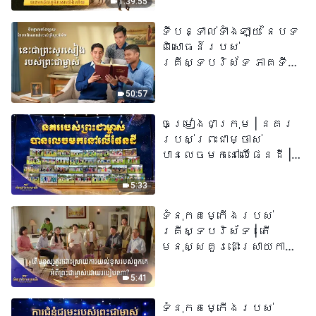
1:39:55
ទីបន្ទាល់ទាំងឡាយ នៃបទ
ពិសោធន៍របស់
គ្រីស្ទបរិស័ទ ភាគទី
៧៣ នេះ​ជាព្រះ​សូរសៀង​
របស់​ព្រះ​ជា​ម្ចាស់
50:57
ចម្រៀងជាក្រុម | នគរ
របស់ព្រះជាម្ចាស់
បានលេចមកនៅលើផែនដី |
សំឡេងនៃការសរសើរ
២០២៦
5:33
ទំនុកតម្កើង​របស់​
គ្រីស្ទបរិស័ទ​ | តើ
មនុស្សគួរដោះស្រាយការ
យល់ខុសរបស់ពួកគេអំពី
ព្រះជាម្ចាស់ដោយរបៀបណា?​
5:41
| សំឡេងនៃការសរសើរ
ទំនុកតម្កើង​របស់​
២០២៦