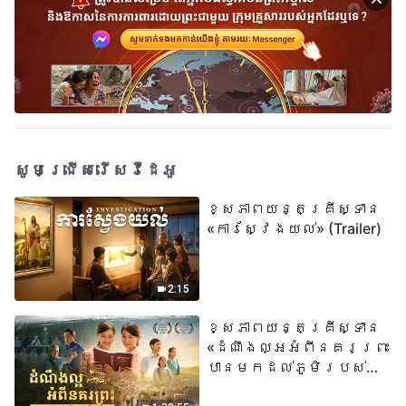
សូមជ្រើសរើសវីដេអូ
ខ្សែភាពយន្តគ្រីស្ទាន
«ការស្វែងយល់» (Trailer)
2:15
ខ្សែភាពយន្តគ្រីស្ទាន
«ដំណឹងល្អអំពីនគរព្រះ
បានមកដល់​ភូមិរបស់
យើង​ហើយ​»