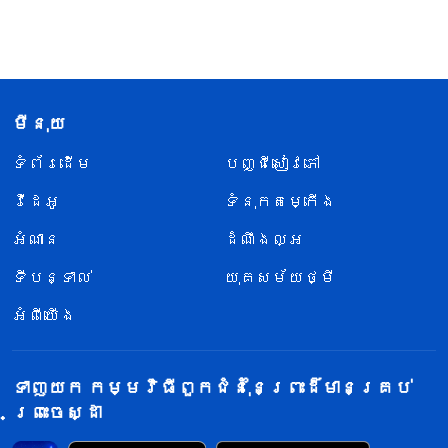
មីនុយ
ទំព័រ​ដើម
បញ្ជីសៀវភៅ
វីដេអូ
ទំនុកតម្កើង
អំណាន
ដំណឹងល្អ
ទីបន្ទាល់
យុគសម័យថ្មី
អំពីយើង
ទាញយក កម្មវិធីពួកជំនុំនៃព្រះដ៏មានគ្រប់
ព្រះចេស្ដា