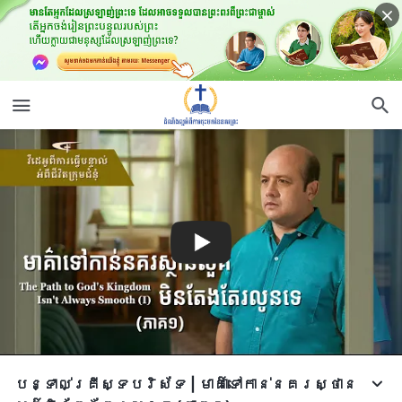
បន្ទាល់គ្រីស្ទបរិស័ទ | មាគ៌ាទៅកាន់នគរស្ថាន