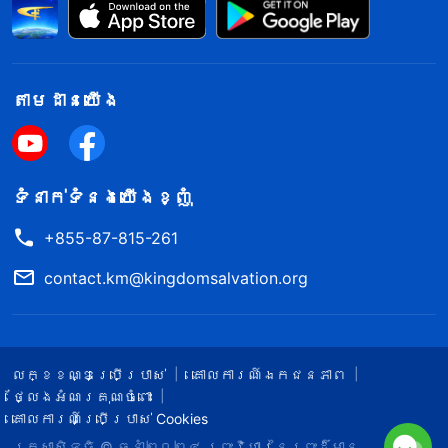
តាម​ដាន​យើង​
ទំនាក់​ទំនង​យើង​ខ្ញុំ
+855-87-815-261
contact.km@kingdomsalvation.org
លក្ខខណ្ឌ​ប្រើប្រាស់​
គោលការណ៍ឯកជនភាព
ថ្លែងអំណរគុណចំពោះ
គោលការណ៍ប្រើប្រាស់ Cookies
រក្សាសិទ្ធិ © ឆ្នាំ២០២៤
ព្រះ​វិហារនៃព្រះដ៏មាន