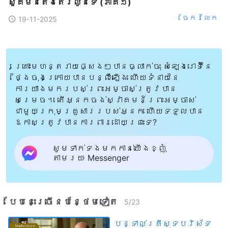
សួគ៌មិនតែងតែរលូនទេ (ភាគ១)
ចែក​រំលែក
19-11-2025
គ្រោះមហន្តរាយផ្សេងៗបានធ្លាក់ចុះ សំឡេងរោទិ៍នៃ
ថ្ងៃចុងក្រោយបានបន្លឺឡើង ហើយទំនាយនៃ
ការយាងមករបស់ព្រះអម្ចាស់ត្រូវបាន
សម្រេច។ តើអ្នកចង់ស្វាគមន៍ព្រះអម្ចាស់
ជាមួយក្រុមគ្រួសាររបស់អ្នក ហើយទទួលបាន
ឱកាសត្រូវបានការពារដោយព្រះទេ?
សូមទាក់ទងមកកាន់យើងខ្ញុំ
តាមរយៈ Messenger
បែបនេះ​ច្រើនបន្ថែម​ទៀត​
5
/
23
បន្ទាល់គ្រីស្ទបរិស័ទ