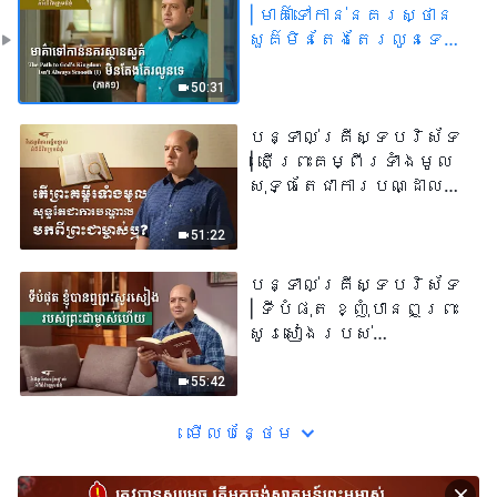
| មាគ៌ាទៅកាន់នគរស្ថាន
សួគ៌មិនតែងតែរលូនទេ
(ភាគ១)
50:31
បន្ទាល់គ្រីស្ទបរិស័ទ
| តើព្រះគម្ពីរទាំងមូល
សុទ្ធតែជាការបណ្ដាល
មកពីព្រះជាម្ចាស់ឬ?
51:22
បន្ទាល់គ្រីស្ទបរិស័ទ
| ទីបំផុត ខ្ញុំបានឮព្រះ
សូរសៀងរបស់
ព្រះជាម្ចាស់ហើយ
55:42
មើល​​បន្ថែម​