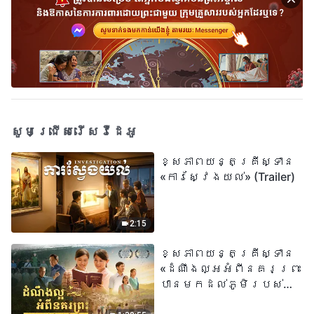
សូមជ្រើសរើសវីដេអូ
ខ្សែភាពយន្តគ្រីស្ទាន
«ការស្វែងយល់» (Trailer)
2:15
ខ្សែភាពយន្តគ្រីស្ទាន
«ដំណឹងល្អអំពីនគរព្រះ
បានមកដល់​ភូមិរបស់
យើង​ហើយ​»