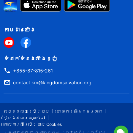
តាម​ដាន​យើង​
ទំនាក់​ទំនង​យើង​ខ្ញុំ
+855-87-815-261
contact.km@kingdomsalvation.org
លក្ខខណ្ឌ​ប្រើប្រាស់​
គោលការណ៍ឯកជនភាព
ថ្លែងអំណរគុណចំពោះ
គោលការណ៍ប្រើប្រាស់ Cookies
រក្សាសិទ្ធិ © ឆ្នាំ២០២៤
ព្រះ​វិហារនៃព្រះដ៏មាន