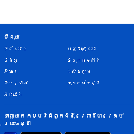
មីនុយ
ទំព័រ​ដើម
បញ្ជីសៀវភៅ
វីដេអូ
ទំនុកតម្កើង
អំណាន
ដំណឹងល្អ
ទីបន្ទាល់
យុគសម័យថ្មី
អំពីយើង
ទាញយក កម្មវិធីពួកជំនុំនៃព្រះដ៏មានគ្រប់
ព្រះចេស្ដា