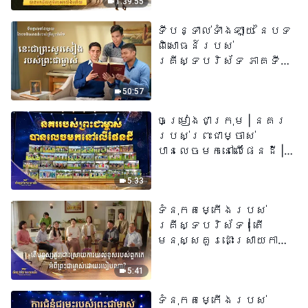
1:39:55
ទីបន្ទាល់ទាំងឡាយ នៃបទ
ពិសោធន៍របស់
គ្រីស្ទបរិស័ទ ភាគទី
៧៣ នេះ​ជាព្រះ​សូរសៀង​
របស់​ព្រះ​ជា​ម្ចាស់
50:57
ចម្រៀងជាក្រុម | នគរ
របស់ព្រះជាម្ចាស់
បានលេចមកនៅលើផែនដី |
សំឡេងនៃការសរសើរ
២០២៦
5:33
ទំនុកតម្កើង​របស់​
គ្រីស្ទបរិស័ទ​ | តើ
មនុស្សគួរដោះស្រាយការ
យល់ខុសរបស់ពួកគេអំពី
ព្រះជាម្ចាស់ដោយរបៀបណា?​
5:41
| សំឡេងនៃការសរសើរ
ទំនុកតម្កើង​របស់​
២០២៦