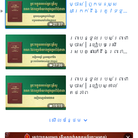
ម្ចាស់ | ពួកមនុស្ស
អាក្រក់នឹងត្រូវទទួល
ទោសយ៉ាងពិតប្រាកដ
21:37
ព្រះបន្ទូល​របស់​ព្រះ​ជា​
ម្ចាស់ | របៀបបម្រើ
ស្របគ្នាទៅនឹងព្រះរាជ
បំណងរបស់ព្រះជាម្ចាស់
27:36
ព្រះបន្ទូល​របស់​ព្រះ​ជា​
ម្ចាស់ | របៀប​ស្គាល់​
តថភាព
19:15
មើល​​បន្ថែម​