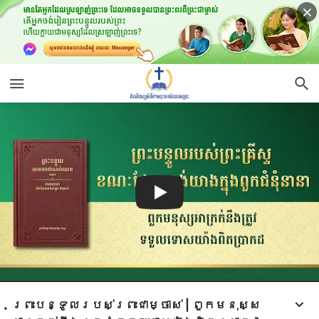
ព្រះបន្ទូល​របស់​ព្រះ​ជា​ម្ចាស់ | ពួកមនុស្ស