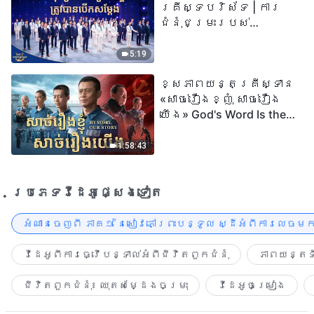
គ្រីស្ទបរិស័ទ | ការ
ជំនុំជម្រះរបស់
ព្រះជាម្ចាស់ត្រូវ
បានបើកសម្ដែង
5:19
ខ្សែភាពយន្តគ្រីស្ទាន
«សាច់រឿងខ្ញុំ សាច់រឿង
យើង» God's Word Is the
Power of Our Life
1:58:43
ប្រភេទ​វីដេអូ​ផ្សេង​ទៀត​
អំណានចេញពី ភាគ១ នៃសៀវភៅព្រះបន្ទូល ស្ដីអំពីការលេចមក
វីដេអូពីការធ្វើបន្ទាល់អំពីជីវិតពួកជំនុំ
ភាពយន្តទី
ជីវិតពួកជំនុំ៖ ឈុតសម្ដែងចម្រុះ
វីដេអូចម្រៀង​