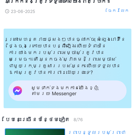
អាក្រក់នឹងត្រូវទទួលទោសយ៉ាងពិតប្រាកដ
ចែក​រំលែក
23-06-2025
គ្រោះមហន្តរាយផ្សេងៗបានធ្លាក់ចុះ សំឡេងរោទិ៍នៃ
ថ្ងៃចុងក្រោយបានបន្លឺឡើង ហើយទំនាយនៃ
ការយាងមករបស់ព្រះអម្ចាស់ត្រូវបាន
សម្រេច។ តើអ្នកចង់ស្វាគមន៍ព្រះអម្ចាស់
ជាមួយក្រុមគ្រួសាររបស់អ្នក ហើយទទួលបាន
ឱកាសត្រូវបានការពារដោយព្រះទេ?
សូមទាក់ទងមកកាន់យើងខ្ញុំ
តាមរយៈ Messenger
បែបនេះ​ច្រើនបន្ថែម​ទៀត​
8
/
76
ព្រះបន្ទូល​របស់​ព្រះ​ជា​