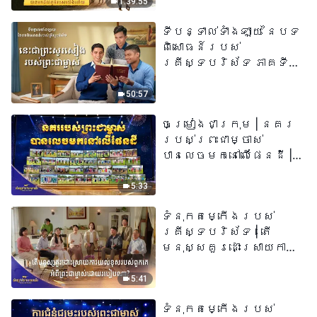
1:39:55
ទីបន្ទាល់ទាំងឡាយ នៃបទ
ពិសោធន៍របស់
គ្រីស្ទបរិស័ទ ភាគទី
៧៣ នេះ​ជាព្រះ​សូរសៀង​
របស់​ព្រះ​ជា​ម្ចាស់
50:57
ចម្រៀងជាក្រុម | នគរ
របស់ព្រះជាម្ចាស់
បានលេចមកនៅលើផែនដី |
សំឡេងនៃការសរសើរ
២០២៦
5:33
ទំនុកតម្កើង​របស់​
គ្រីស្ទបរិស័ទ​ | តើ
មនុស្សគួរដោះស្រាយការ
យល់ខុសរបស់ពួកគេអំពី
ព្រះជាម្ចាស់ដោយរបៀបណា?​
5:41
| សំឡេងនៃការសរសើរ
ទំនុកតម្កើង​របស់​
២០២៦