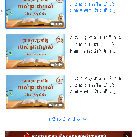
របស់ព្រះជាម្ចាស់៖
ដំណាក់កាលទាំងបីនៃ
កិច្ចការ | សម្រង់
សម្ដីទី ២៥
8:39
ព្រះបន្ទូលប្រចាំថ្ងៃ
របស់ព្រះជាម្ចាស់៖
ដំណាក់កាលទាំងបីនៃ
កិច្ចការ | សម្រង់
សម្ដីទី ២៦
9:49
ព្រះបន្ទូលប្រចាំថ្ងៃ
របស់ព្រះជាម្ចាស់៖
ដំណាក់កាលទាំងបីនៃ
កិច្ចការ | សម្រង់
សម្ដីទី ២៧
14:38
មើល​​បន្ថែម​