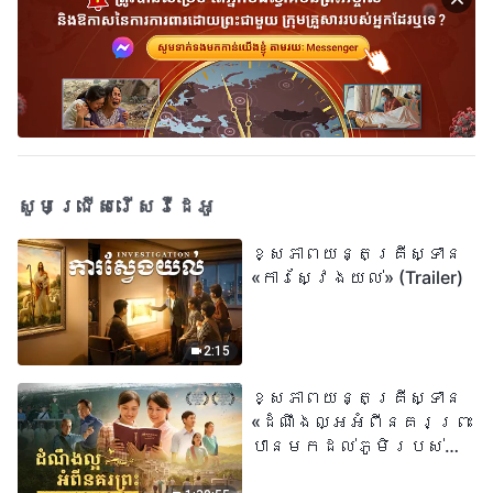
សូមជ្រើសរើសវីដេអូ
ខ្សែភាពយន្តគ្រីស្ទាន
«ការស្វែងយល់» (Trailer)
2:15
ខ្សែភាពយន្តគ្រីស្ទាន
«ដំណឹងល្អអំពីនគរព្រះ
បានមកដល់​ភូមិរបស់
យើង​ហើយ​»