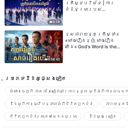
គ្រីស្ទបរិស័ទ | ការ
ជំនុំជម្រះរបស់
ព្រះជាម្ចាស់ត្រូវ
បានបើកសម្ដែង
5:19
ខ្សែភាពយន្តគ្រីស្ទាន
«សាច់រឿងខ្ញុំ សាច់រឿង
យើង» God's Word Is the
Power of Our Life
1:58:43
ប្រភេទ​វីដេអូ​ផ្សេង​ទៀត​
អំណានចេញពី ភាគ១ នៃសៀវភៅព្រះបន្ទូល ស្ដីអំពីការលេចមក
វីដេអូពីការធ្វើបន្ទាល់អំពីជីវិតពួកជំនុំ
ភាពយន្តទី
ជីវិតពួកជំនុំ៖ ឈុតសម្ដែងចម្រុះ
វីដេអូចម្រៀង​