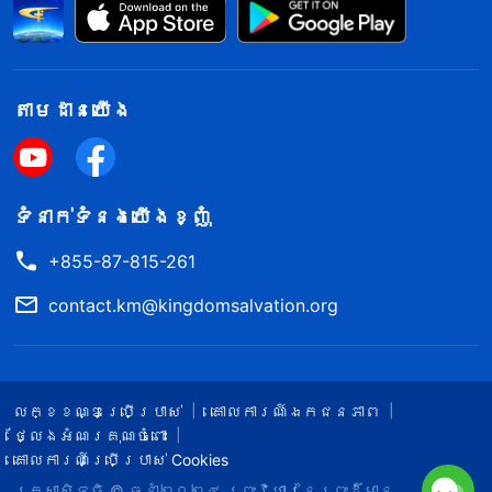
តាម​ដាន​យើង​
ទំនាក់​ទំនង​យើង​ខ្ញុំ
+855-87-815-261
contact.km@kingdomsalvation.org
លក្ខខណ្ឌ​ប្រើប្រាស់​
គោលការណ៍ឯកជនភាព
ថ្លែងអំណរគុណចំពោះ
គោលការណ៍ប្រើប្រាស់ Cookies
រក្សាសិទ្ធិ © ឆ្នាំ២០២៤
ព្រះ​វិហារនៃព្រះដ៏មាន