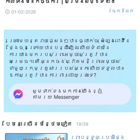
កាលទាំងបីនៃកិច្ចការ | សម្រង់សម្ដីទី ២៥
ចែក​រំលែក
01-02-2026
គ្រោះមហន្តរាយផ្សេងៗបានធ្លាក់ចុះ សំឡេងរោទិ៍នៃ
ថ្ងៃចុងក្រោយបានបន្លឺឡើង ហើយទំនាយនៃ
ការយាងមករបស់ព្រះអម្ចាស់ត្រូវបាន
សម្រេច។ តើអ្នកចង់ស្វាគមន៍ព្រះអម្ចាស់
ជាមួយក្រុមគ្រួសាររបស់អ្នក ហើយទទួលបាន
ឱកាសត្រូវបានការពារដោយព្រះទេ?
សូមទាក់ទងមកកាន់យើងខ្ញុំ
តាមរយៈ Messenger
បែបនេះ​ច្រើនបន្ថែម​ទៀត​
19
/
39
ព្រះបន្ទូលប្រចាំថ្ងៃ