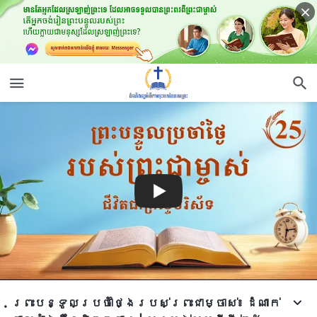
ព្រះបន្ទូលប្រចាំថ្ងៃរបស់ព្រះជាម្ចាស់៖ ដំណាក់