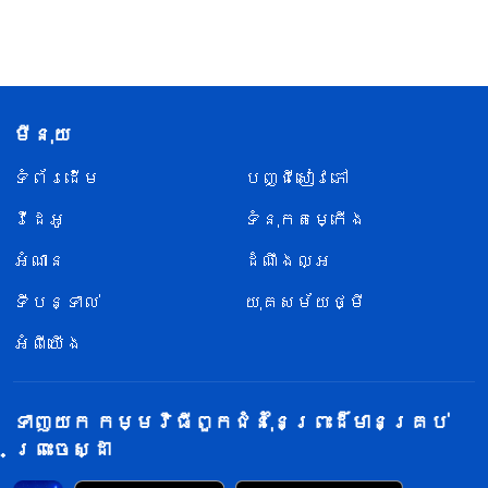
មីនុយ
ទំព័រ​ដើម
បញ្ជីសៀវភៅ
វីដេអូ
ទំនុកតម្កើង
អំណាន
ដំណឹងល្អ
ទីបន្ទាល់
យុគសម័យថ្មី
អំពីយើង
ទាញយក កម្មវិធីពួកជំនុំនៃព្រះដ៏មានគ្រប់
ព្រះចេស្ដា