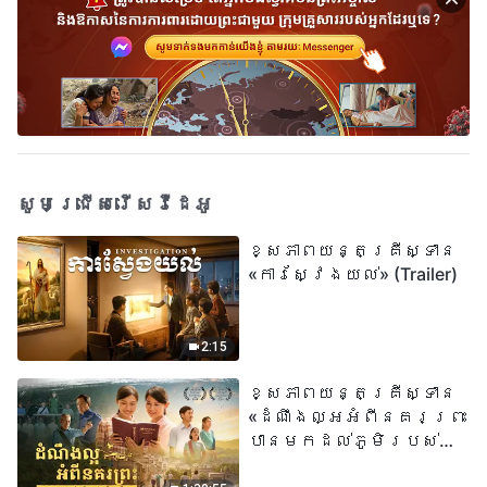
សូមជ្រើសរើសវីដេអូ
ខ្សែភាពយន្តគ្រីស្ទាន
«ការស្វែងយល់» (Trailer)
2:15
ខ្សែភាពយន្តគ្រីស្ទាន
«ដំណឹងល្អអំពីនគរព្រះ
បានមកដល់​ភូមិរបស់
យើង​ហើយ​»