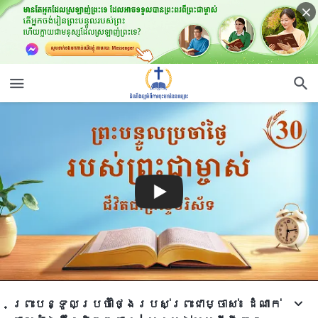
ព្រះបន្ទូលប្រចាំថ្ងៃរបស់ព្រះជាម្ចាស់៖ ដំណាក់