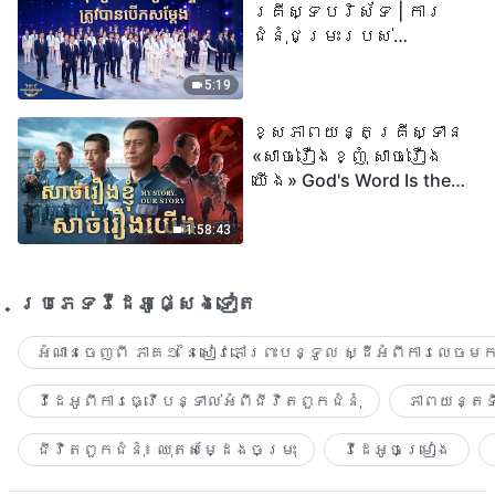
គ្រីស្ទបរិស័ទ | ការ
ជំនុំជម្រះរបស់
ព្រះជាម្ចាស់ត្រូវ
បានបើកសម្ដែង
5:19
ខ្សែភាពយន្តគ្រីស្ទាន
«សាច់រឿងខ្ញុំ សាច់រឿង
យើង» God's Word Is the
Power of Our Life
1:58:43
ប្រភេទ​វីដេអូ​ផ្សេង​ទៀត​
អំណានចេញពី ភាគ១ នៃសៀវភៅព្រះបន្ទូល ស្ដីអំពីការលេចមក
វីដេអូពីការធ្វើបន្ទាល់អំពីជីវិតពួកជំនុំ
ភាពយន្តទី
ជីវិតពួកជំនុំ៖ ឈុតសម្ដែងចម្រុះ
វីដេអូចម្រៀង​