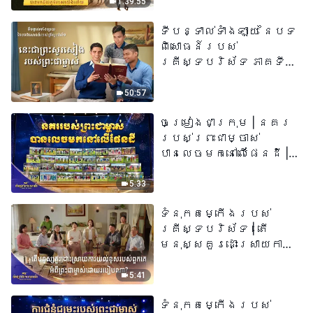
1:39:55
ទីបន្ទាល់ទាំងឡាយ នៃបទ
ពិសោធន៍របស់
គ្រីស្ទបរិស័ទ ភាគទី
៧៣ នេះ​ជាព្រះ​សូរសៀង​
របស់​ព្រះ​ជា​ម្ចាស់
50:57
ចម្រៀងជាក្រុម | នគរ
របស់ព្រះជាម្ចាស់
បានលេចមកនៅលើផែនដី |
សំឡេងនៃការសរសើរ
២០២៦
5:33
ទំនុកតម្កើង​របស់​
គ្រីស្ទបរិស័ទ​ | តើ
មនុស្សគួរដោះស្រាយការ
យល់ខុសរបស់ពួកគេអំពី
ព្រះជាម្ចាស់ដោយរបៀបណា?​
5:41
| សំឡេងនៃការសរសើរ
ទំនុកតម្កើង​របស់​
២០២៦