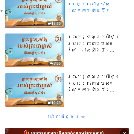
របស់ព្រះជាម្ចាស់៖
ដំណាក់កាលទាំងបីនៃ
កិច្ចការ | សម្រង់
សម្ដីទី ៣០
15:50
ព្រះបន្ទូលប្រចាំថ្ងៃ
របស់ព្រះជាម្ចាស់៖
ដំណាក់កាលទាំងបីនៃ
កិច្ចការ | សម្រង់
សម្ដីទី ៣១
7:05
ព្រះបន្ទូលប្រចាំថ្ងៃ
របស់ព្រះជាម្ចាស់៖
ដំណាក់កាលទាំងបីនៃ
កិច្ចការ | សម្រង់
សម្ដីទី ៣២
10:23
មើល​​បន្ថែម​