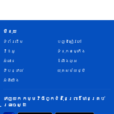
មីនុយ
ទំព័រ​ដើម
បញ្ជីសៀវភៅ
វីដេអូ
ទំនុកតម្កើង
អំណាន
ដំណឹងល្អ
ទីបន្ទាល់
យុគសម័យថ្មី
អំពីយើង
ទាញយក កម្មវិធីពួកជំនុំនៃព្រះដ៏មានគ្រប់
ព្រះចេស្ដា