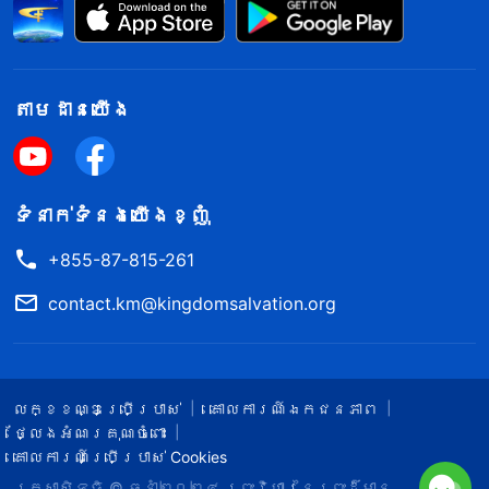
តាម​ដាន​យើង​
ទំនាក់​ទំនង​យើង​ខ្ញុំ
+855-87-815-261
contact.km@kingdomsalvation.org
លក្ខខណ្ឌ​ប្រើប្រាស់​
គោលការណ៍ឯកជនភាព
ថ្លែងអំណរគុណចំពោះ
គោលការណ៍ប្រើប្រាស់ Cookies
រក្សាសិទ្ធិ © ឆ្នាំ២០២៤
ព្រះ​វិហារនៃព្រះដ៏មាន