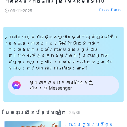
កាលទាំងបីនៃកិច្ចការ | សម្រង់សម្ដីទី ៣០
ចែក​រំលែក
09-11-2025
គ្រោះមហន្តរាយផ្សេងៗបានធ្លាក់ចុះ សំឡេងរោទិ៍នៃ
ថ្ងៃចុងក្រោយបានបន្លឺឡើង ហើយទំនាយនៃ
ការយាងមករបស់ព្រះអម្ចាស់ត្រូវបាន
សម្រេច។ តើអ្នកចង់ស្វាគមន៍ព្រះអម្ចាស់
ជាមួយក្រុមគ្រួសាររបស់អ្នក ហើយទទួលបាន
ឱកាសត្រូវបានការពារដោយព្រះទេ?
សូមទាក់ទងមកកាន់យើងខ្ញុំ
តាមរយៈ Messenger
បែបនេះ​ច្រើនបន្ថែម​ទៀត​
24
/
39
ព្រះបន្ទូលប្រចាំថ្ងៃ