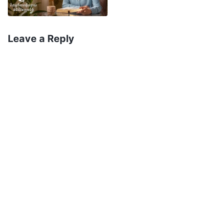
មូលហេតុដែលព្រះអង្គបានសន្យាថា ព្រះអង្គ
នឹងយាងមកម្ដងទៀតដើម្បីធ្វើកិច្ចការនៃ
Leave a Reply
ការជំនុំជម្រះ។ ព្រះដ៏មានគ្រប់ព្រះចេស្ដា
បានយាងមកនៅគ្រាចុងក្រោយ ដោយសម្ដែងចេញ
សេចក្ដីពិតដើម្បីជំនុំជម្រះយើងនៅលើមូលដ្ឋាន
នៃកិច្ចការនៃការប្រោសលោះរបស់ព្រះអម្ចាស់
ដើម្បីដោះស្រាយនិស្ស័យរបស់សាតាំង និង
ធម្មជាតិបាបរបស់យើង និងសង្រ្គោះយើង
ពីបាបយ៉ាងពេញលេញ ដើម្បីឱ្យយើងអាចឈ្នះបាន
មកវិញដោយព្រះជាម្ចាស់។ កិច្ចការ និង
ព្រះបន្ទូលរបស់ព្រះដ៏មានគ្រប់ព្រះចេស្ដា
សម្រេចទំនាយរបស់ព្រះអម្ចាស់យេស៊ូវយ៉ាង
ពេញលេញ។ ជំនឿរបស់ខ្ញុំលើព្រះដ៏មានគ្រប់
ព្រះចេស្ដា មិនមែនជាការក្បត់