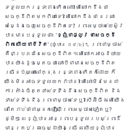
ទទួលយករន្ទះខាងកើតនោះ? តើលោកដឹងថា
សេចក្ដីពិតមកពីណាទេ? តើលោកដឹងថា នរណា
សម្ដែងចេញសេចក្ដីពិតទេ? ព្រះអម្ចាស់យេស៊ូវ
បានមានបន្ទូលថា៖ '
ខ្ញុំជាផ្លូវ ជាសេចក្ដី
ពិត ហើយជាជីវិត
'
។ ព្រះជាម្ចាស់
(យ៉ូហាន ១៤:៦)
គឺជាប្រភពនៃសេចក្ដីពិត។ តើលោកអាចនិយាយ
បានយ៉ាងដូចម្តេចថា ទោះបីជាមានសេចក្ដីពិត
ច្រើនប៉ុណ្ណានៅក្នុងរន្ទះខាងកើតក៏ដោយ ក៏
យើងមិនអាចទទួលយកវាបាន? តើនោះមិនមែនជា
ការតាំងចិត្តទាស់ទទឹងនឹងសេចក្ដីពិត និង
ទាស់ទទឹងនឹងព្រះជាម្ចាស់ទេឬ? បើអ៊ីចឹង តើយើង
នៅតែរាប់ថាជាអ្នកជឿលើព្រះអម្ចាស់ទៀតឬ?
ថ្មីៗនេះ ខ្ញុំបានអានព្រះបន្ទូលរបស់ព្រះដ៏
មានគ្រប់ព្រះចេស្ដាយ៉ាងច្រើន ហើយខ្ញុំបាន