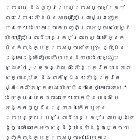
ព្រះនាម និងផ្លូវរបស់ព្រះអម្ចាស់គ្រប់
ពេលវេលា។ យើងមិនអាចជឿលើព្រះផ្សេងទៀត
បានទេ។ ដោយការចាកចេញពីព្រះអម្ចាស់យេស៊ូវ
ហើយជឿលើព្រះដ៏មានគ្រប់ព្រះចេស្ដា តើអ្នក
មិនកំពុងក្បត់ព្រះអម្ចាស់ទេឬ?» ខ្ញុំមិន
រង្គោះរង្គើឡើយ ហើយបាននិយាយដោយស្ងៀម
ស្ងាត់ថា «គ្រូគង្វាល លី យើងត្រូវតែមានភាព
សត្យានុម័ត និងជាក់ស្ដែង។ យើងត្រូវតែ
ផ្អែកលើភស្តុតាង ហើយមិនចេះតែថ្កោលទោសវា
ដោយគ្មានហេតុផលនោះទេ។ លោកមិនបានស៊ើប
អង្កេតផ្លូវនៃរន្ទះខាងកើតឬអាន
ព្រះបន្ទូលរបស់ព្រះដ៏មានគ្រប់ព្រះចេស្ដាទេ
ដូច្នេះតើលោកអាចសន្និដ្ឋានយ៉ាងដូចម្តេចថា
ខ្ញុំកំពុងក្បត់ព្រះអម្ចាស់ ដោយការ