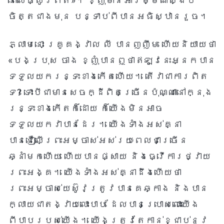
នៅលើផ្លូវពិត»។ ខ្ញុំមានអារម្មណ៍ស្ងប់
ចិត្តជាងមុន បន្ទាប់ពីបានអធិស្ឋានរួច។
ភ្លាមនោះ គ្រូគង្វាល លី បានញញឹម ហើយនិយាយថា
«បងប្រុស ចាង ខ្ញុំបានឮថាឥឡូវនេះអ្នកបាន
ទទួលយករន្ទះខាងកើតហើយ។ តើវាជាការពិត
ទេ? ទោះបីជាមានសេចក្ដីពិតច្រើនប៉ុណ្ណានៅក្នុង
រន្ទះខាងកើតក៏ដោយ ក៏យើងមិនអាច
ទទួលយកវាបានដែរ។ យើងទាំងអស់គ្នា
បានជឿលើព្រះអម្ចាស់អស់រយៈពេលជាច្រើន
ឆ្នាំមកហើយ ហើយបានផ្សាយ និងធ្វើការថ្វាយ
ព្រះអង្គ។ យើងទាំងអស់គ្នាដឹងហើយថា
ព្រះអម្ចាស់យេស៊ូវត្រូវបានគេឆ្កាង និងបាន
ក្លាយជាតង្វាយលោះបាប ដែលបានប្រោសលោះយើង
ពីបាបរបស់យើង។ យើងត្រូវតែកាន់ខ្ជាប់នូវ