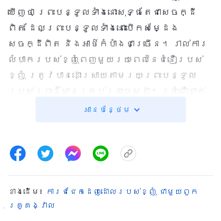
ឃើញថា ព្រះបន្ទូលទាំងនោះសុទ្ធតែជាសេចក្ដី
ពិត ដែលព្រះបន្ទូលទាំងនោះបើកសម្ដែង
សេចក្ដីពិត និងអាថ៌កំបាំងជាច្រើន។ រាល់ការ
លំបាករបស់ខ្ញុំពេញមួយរយៈពេលនៃជំនឿរបស់
ខ្ញុំ ត្រូវបានដោះស្រាយតាមរយៈព្រះបន្ទូល
របស់ព្រះដ៏មានគ្រប់ព្រះចេស្ដា។ ខ្ញុំជឿជាក់
យ៉ាងមុតមាំថា ព្រះដ៏មានគ្រប់ព្រះចេស្ដាគឺជា
អានបន្ថែម
ការយាងត្រឡប់មកវិញរបស់
ព្រះអម្ចាស់យេស៊ូវ។ ការដើរតាមព្រះដ៏មាន
គ្រប់ព្រះចេស្ដា គឺជាការទទួលស្វាគមន៍
ការយាងមករបស់ព្រះអម្ចាស់។ លោកនិយាយថា
ជំនឿលើព្រះដ៏មានគ្រប់ព្រះចេស្ដាគឺជាការក្បត់
ខាង​ដើម៖
ការជជែកដេញដោលរបស់ខ្ញុំ ជាមួយពួក
ព្រះអម្ចាស់យេស៊ូវ។ តើការនោះស្របតាម
គ្រូគង្វាល
សេចក្ដីពិតដែរឬទេ? នៅពេលដែលព្រះអម្ចាស់