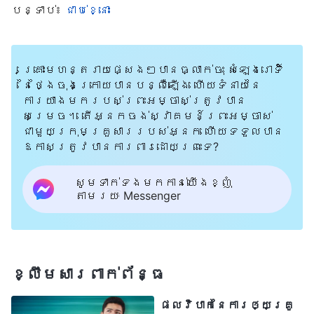
បន្ទាប់៖
ជាប់ខ្នោះ
យេស៊ូវយាងមកធ្វើកិច្ចការ មនុស្សជាច្រើន
បានចាកចេញពីព្រះវិហារដើម្បីដើរតាម
ព្រះអង្គ។ តើនោះមានន័យថា ពួកគេបានក្បត់
គ្រោះមហន្តរាយផ្សេងៗបានធ្លាក់ចុះ សំឡេងរោទិ៍
ព្រះយេហូវ៉ាដ៏ជាព្រះទេ? ទោះបីជាកិច្ចការនៃការ
នៃថ្ងៃចុងក្រោយបានបន្លឺឡើង ហើយទំនាយនៃ
ការយាងមករបស់ព្រះអម្ចាស់ត្រូវបាន
ប្រោសលោះរបស់ព្រះអម្ចាស់យេស៊ូវ ខុសពី
សម្រេច។ តើអ្នកចង់ស្វាគមន៍ព្រះអម្ចាស់
កិច្ចការនៃការប្រកាសក្រឹត្យវិន័យដែល
ជាមួយក្រុមគ្រួសាររបស់អ្នក ហើយទទួលបាន
ឱកាសត្រូវបានការពារដោយព្រះទេ?
ព្រះយេហូវ៉ាដ៏ជាព្រះបានធ្វើក៏ដោយ ហើយព្រះនាម
របស់ព្រះជាម្ចាស់បានផ្លាស់ប្ដូរផងដែរក្ដី
សូមទាក់ទងមកកាន់យើងខ្ញុំ
តាមរយៈ Messenger
ព្រះអម្ចាស់យេស៊ូវ និងព្រះយេហូវ៉ា គឺជាព្រះ
តែមួយអង្គដូចគ្នា។ ដោយការជឿលើ
ព្រះអម្ចាស់យេស៊ូវ ពួកគេមិនមែនកំពុងក្បត់
ព្រះយេហូវ៉ាដ៏ជាព្រះទេ ប៉ុន្តែពួកគេកំពុងដើរ
ខ្លឹមសារ​ពាក់ព័ន្ធ
តាមស្នាមព្រះបាទារបស់កូនចៀម និងទទួល
ផលវិបាកនៃការឲ្យគ្រូ
បានសេចក្ដីសង្រ្គោះរបស់ព្រះជាម្ចាស់។ តាម