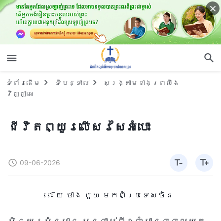
ទំព័រ​ដើម
ទីបន្ទាល់
សង្គ្រាមខាងព្រលឹង
វិញ្ញាណ
ជីវិតព្យួរលើសរសៃអំបោះ
09-06-2026
ដោយ ចាង ហួយ មកពីប្រទេសចិន