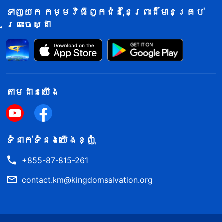
ទាញយក កម្មវិធីពួកជំនុំនៃព្រះដ៏មានគ្រប់
អាចនឹងត្រូវបានថ្កោលទោសដោយសារតែការ
ព្រះចេស្ដា
ប្រឆាំងនឹងព្រះអម្ចាស់»។
នៅពេលខ្ញុំនិយាយពាក្យទាំងនោះចប់ គ្រូគង្វាល
លី មើលទៅពិតជាមិនស្រួលចិត្តខ្លាំងណាស់
ដូច្នេះអ្នករួមការងារ វ៉ាង បានប្រញាប់
តាម​ដាន​យើង​
ប្រញាល់សម្របសម្រួលស្ថានការណ៍ដោយ
និយាយថា «យើងប្រឆាំងនឹងរន្ទះខាងកើត ហើយ
មិនចង់ឱ្យសមាជិករបស់យើងពាក់ព័ន្ធនឹងវា
ទំនាក់​ទំនង​យើង​ខ្ញុំ
ឡើយ ដើម្បីការពារពួកជំនុំ និងមើលថែ
+855-87-815-261
ហ្វូងចៀម។ តើព្រះអម្ចាស់អាចថ្កោលទោសយើង
contact.km@kingdomsalvation.org
ដោយសាររឿងនោះយ៉ាងដូចម្តេច? គ្រូគង្វាល លី
មានអារម្មណ៍ទទួលខុសត្រូវចំពោះជីវិតរបស់
អ្នក។ គាត់មិនចង់ឱ្យអ្នកដើរផ្លូវខុស