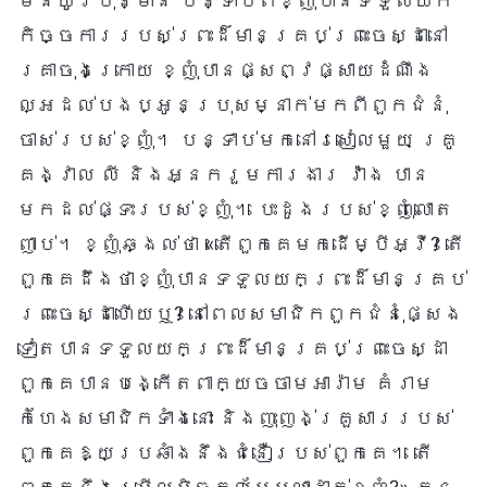
មិនយូរប៉ុន្មាន បន្ទាប់ពីខ្ញុំបានទទួលយក
កិច្ចការរបស់ព្រះដ៏មានគ្រប់ព្រះចេស្ដានៅ
គ្រាចុងក្រោយ ខ្ញុំបានផ្សព្វផ្សាយដំណឹង
ល្អដល់បងប្អូនប្រុសម្នាក់មកពីពួកជំនុំ
ចាស់របស់ខ្ញុំ។ បន្ទាប់មកនៅរសៀលមួយ គ្រូ
គង្វាល លី និងអ្នករួមការងារ វ៉ាង បាន
មកដល់ផ្ទះរបស់ខ្ញុំ។ បេះដូងរបស់ខ្ញុំលោត
ញាប់។ ខ្ញុំឆ្ងល់ថា «តើពួកគេមកដើម្បីអ្វី? តើ
ពួកគេដឹងថាខ្ញុំបានទទួលយកព្រះដ៏មានគ្រប់
ព្រះចេស្ដាហើយឬ? នៅពេលសមាជិកពួកជំនុំផ្សេង
ទៀតបានទទួលយកព្រះដ៏មានគ្រប់ព្រះចេស្ដា
ពួកគេបានបង្កើតពាក្យចចាមអារ៉ាម គំរាម
កំហែងសមាជិកទាំងនោះ និងញុះញង់គ្រួសាររបស់
ពួកគេឱ្យប្រឆាំងនឹងជំនឿរបស់ពួកគេ។ តើ