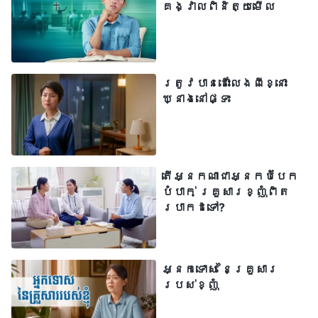
គង្វាលពិនិត្យមើល
ពិតទៅ អ្នកដែលជឿលើព្រះយេហូវ៉ាដ៏ជាព្រះ ប៉ុន្តែ
មិនទទួលយកព្រះអម្ចាស់យេស៊ូវ គឺជាអ្នក
ដែលបោះបង់ចោលព្រះជាម្ចាស់ និងក្បត់
ត្រូវបានដោះលែងពីខ្នោះ
ព្រះអង្គ។ កិច្ចការរបស់ព្រះដ៏មានគ្រប់
ឃ្នាងនៅផ្ទះ
ព្រះចេស្ដាខុសពីកិច្ចការរបស់
ព្រះអម្ចាស់យេស៊ូវ ហើយព្រះនាមរបស់
ព្រះជាម្ចាស់បានផ្លាស់ប្ដូរ ប៉ុន្តែទ្រង់គឺជា
ព្រះតែមួយ។ ព្រះជាម្ចាស់គ្រាន់តែធ្វើកិច្ច
តើអ្នកណាជាអ្នកបំបែក
បំបាក់ គ្រួសារខ្ញុំពិត
ការខុសៗគ្នានៅក្នុងយុគសម័យខុសៗគ្នា
ប្រាកដទៅ?
ប៉ុណ្ណោះ។ ព្រះអម្ចាស់យេស៊ូវបានធ្វើកិច្ចការ
នៃការប្រោសលោះនៅក្នុងយុគសម័យនៃព្រះគុណ
ដែលគ្រាន់តែជាការអត់ទោសបាបរបស់យើង
អ្នកទោស នៃគ្រួសារ
របស់ខ្ញុំ
ប៉ុណ្ណោះ។ ព្រះអង្គមិនបានដោះស្រាយ
ធម្មជាតិបាបរបស់មនុស្សជាតិទេ។ នោះហើយជា