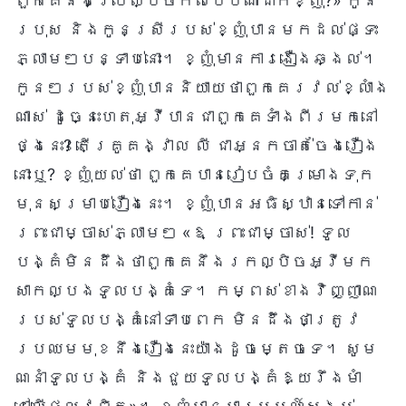
ពួកគេនឹងប្រើល្បិចកលបែបណាដាក់ខ្ញុំ?» កូន
ប្រុស និងកូនស្រីរបស់ខ្ញុំបានមកដល់ផ្ទះ
ភ្លាមៗបន្ទាប់នោះ។ ខ្ញុំមានការងឿងឆ្ងល់។
កូនៗរបស់ខ្ញុំបាននិយាយថាពួកគេរវល់ខ្លាំង
ណាស់ ដូច្នេះហេតុអ្វីបានជាពួកគេទាំងពីរមកនៅ
ថ្ងៃនេះ? តើគ្រូគង្វាល លី ជាអ្នកចាត់ចែងរឿង
នោះឬ? ខ្ញុំយល់ថា ពួកគេបានរៀបចំគម្រោងទុក
មុនសម្រាប់រឿងនេះ។ ខ្ញុំបានអធិស្ឋានទៅកាន់
ព្រះជាម្ចាស់ភ្លាមៗ «ឱ ព្រះជាម្ចាស់! ទូល
បង្គំមិនដឹងថាពួកគេនឹងរកល្បិចអ្វីមក
សាកល្បងទូលបង្គំទេ។ កម្ពស់ខាងវិញ្ញាណ
របស់ទូលបង្គំនៅទាបពេក មិនដឹងថាត្រូវ
ប្រឈមមុខនឹងរឿងនេះយ៉ាងដូចម្តេចទេ។ សូម
ណែនាំទូលបង្គំ និងជួយទូលបង្គំឱ្យរឹងមាំ