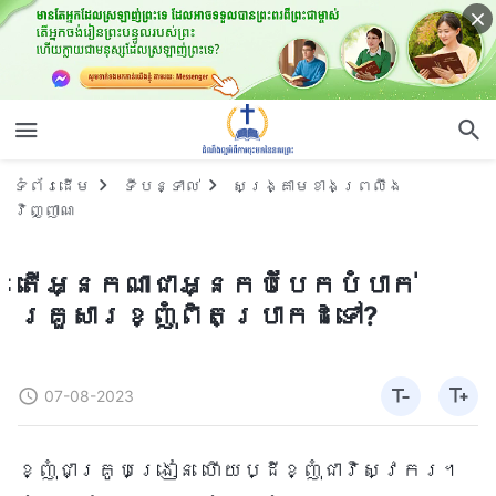
ទំព័រ​ដើម
ទីបន្ទាល់
សង្គ្រាមខាងព្រលឹង
វិញ្ញាណ
តើអ្នកណាជាអ្នកបំបែកបំបាក់
គ្រួសារខ្ញុំពិតប្រាកដទៅ?
07-08-2023
ខ្ញុំជាគ្រូបង្រៀន ហើយប្ដីខ្ញុំជាវិស្វករ។