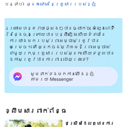
ត្រូវជួបឧបសគ្គធំៗជាច្រើន ហើយការ
បន្ទាប់៖
អ្នកទោស នៃគ្រួសាររបស់ខ្ញុំ
សម្រេចកិច្ចការជាច្រើនតាមព្រះបន្ទូល
របស់ទ្រង់ ក៏ត្រូវចំណាយពេលវេលាយ៉ាងយូរ
ដោយសារតែកិច្ចការនេះបានចាប់ផ្ដើមនៅក្នុង
គ្រោះមហន្តរាយផ្សេងៗបានធ្លាក់ចុះ សំឡេងរោទិ៍
នៃថ្ងៃចុងក្រោយបានបន្លឺឡើង ហើយទំនាយនៃ
ទឹកដីមួយដែលប្រឆាំងនឹងព្រះជាម្ចាស់។
ការយាងមករបស់ព្រះអម្ចាស់ត្រូវបាន
ដូច្នេះ មនុស្សត្រូវបានបន្សុទ្ធ
សម្រេច។ តើអ្នកចង់ស្វាគមន៍ព្រះអម្ចាស់
ជាមួយក្រុមគ្រួសាររបស់អ្នក ហើយទទួលបាន
ដោយសារផលនៃព្រះបន្ទូលរបស់ព្រះជាម្ចាស់
ឱកាសត្រូវបានការពារដោយព្រះទេ?
ដែលជាផ្នែកមួយនៃការរងទុក្ខផងដែរ។ វា
ពិតជាពិបាកខ្លាំងណាស់សម្រាប់ព្រះជាម្ចាស់
សូមទាក់ទងមកកាន់យើងខ្ញុំ
តាមរយៈ Messenger
ក្នុងការបំពេញកិច្ចការរបស់ទ្រង់នៅក្នុង
ទឹកដីរបស់នាគដ៏ធំមានសម្បុរក្រហម
ប៉ុន្ដែគឺតាមរយៈការលំបាកនេះហើយ ដែល
ព្រះជាម្ចាស់សម្រេចកិច្ចការរបស់ទ្រង់បាន
ខ្លឹមសារ​ពាក់ព័ន្ធ
មួយដំណាក់កាល ដោយបង្ហាញឱ្យឃើញច្បាស់នូវ
ជម្រើសដែលគ្មានការ