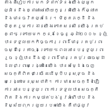
តាំងពីរៀបការមក ទំនាក់ទំនងយើងល្អូក
ល្អិននឹងគ្នាណាស់ ហើយកូនស្រីយើងក៏ឆ្លាត
និងមានចរិតល្អដែរ។ មិត្តភក្ដិ និង
មិត្តរួមការងារយើង កោតសរសើរយើងគ្រប់
គ្នា។ ក្រោយមក ក្នុងខែធ្នូ ឆ្នាំ២០០៦ ខ្ញុំ
បានទទួលយកកិច្ចការព្រះដ៏មានគ្រប់ព្រះ
ចេស្ដានៃគ្រាចុងក្រោយ។ ពេលអានបន្ទូលព្រះ
រួច ខ្ញុំបានដឹងថា ព្រះដ៏មានគ្រប់ព្រះចេស្ដា
ដែលជាព្រះសង្រ្គោះនៃយើង បានសម្ដែងចេញ
សេចក្តីពិតជាច្រើន ដើម្បីបន្សុទ្ធ និង
សង្រ្គោះមនុស្សជាតិ។ ការមានសេចក្ដីជំនឿ
ការអានបន្ទូលព្រះ ការទទួលបានសេចក្តី
ពិត និងការកម្ចាត់បង់នូវអំពើបាប និង
និស្ស័យពុករលួយរបស់យើង គឺជាផ្លូវ