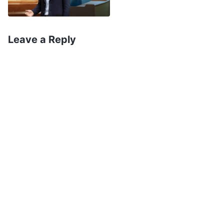
ធ្វើទុក្ខបុកម្នេញដោយសារតែសេចក្ដីសុ
ចរិត៖ ដ្បិតនគរស្ថានសួគ៌គឺជារបស់ពួកគេ
ទាំងនោះ
'
។ ព្រះប្រើមជ្ឈ
(ម៉ាថាយ ៥:១០)
Leave a Reply
ដ្ឋានគាបសង្កត់ទាំងនេះ ដើម្បីប្រោសសេចក្ដី
ជំនឿមនុស្សឱ្យបានគ្រប់លក្ខណ៍។ ការអាច
ប្រកាន់ខ្ជាប់តាមទីបន្ទាល់ខ្លួនក្នុងមជ្ឈ
ដ្ឋានគាបសង្កត់ និងឈឺចាប់បែបនេះ គឺព្រះ
សព្វព្រះទ័យបំផុត!» គិតដល់ចំណុចនេះ
ធ្វើឱ្យខ្ញុំមានទំនុកចិត្ត។ ខ្ញុំដឹងថា ខ្ញុំ
មិនអាចចុះចាញ់ ព្រោះតែការគាបសង្កត់ពីបក្ស
នោះទេ។ មិនថាប្ដីខ្ញុំរារាំងខ្ញុំបែបណាទេ ខ្ញុំ
តាំងចិត្តជឿព្រះឱ្យបាន។
មួយរយៈនោះ នៅកន្លែងធ្វើការគាត់ ប្រជុំសឹងតែ
រាល់ថ្ងៃ ដោយសង្កត់ធ្ងន់ថា ក្នុងចំណោម