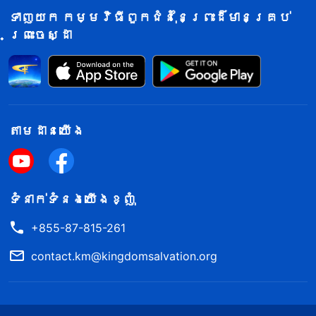
ទាញយក កម្មវិធីពួកជំនុំនៃព្រះដ៏មានគ្រប់
ព្រះ មិនបានល្មើសច្បាប់ឡើយ។ តើបក្សមាន
ព្រះចេស្ដា
សិទ្ធិអ្វីមករារាំងខ្ញុំមិនឱ្យជឿព្រះទៅ?»
គាត់តបវិញថា៖ «បក្សមិនខ្វល់ថា ឯងល្មើស
ច្បាប់ឬអត់ទេ។ ពួកគេចាត់ទុកពួកអ្នកជឿលើ
ព្រះដ៏មានគ្រប់ព្រះចេស្ដា ជាឧក្រិដ្ឋជន
នយោបាយ។ បើបក្សចាប់ខ្លួនឯងព្រោះតែជឿលើ
តាម​ដាន​យើង​
ព្រះ នោះមិនត្រឹមតែបំផ្លាញកេរ្តិ៍ឈ្មោះឯង
ប៉ុណ្ណោះទេ តែជីវិតឯងក៏នឹងមានគ្រោះថ្នាក់ ហើយ
គ្រួសារទាំងមូល ក៏នឹងជាប់ពាក់ព័ន្ធ
ទំនាក់​ទំនង​យើង​ខ្ញុំ
ផងដែរ»។ ខ្ញុំប្រាប់គាត់ថា៖ «បងដឹងច្បាស់
+855-87-815-261
ហើយថា បក្សប្រឆាំងនឹងព្រះ តែបងកាន់ជើង
contact.km@kingdomsalvation.org
ពួកគេ មកប្រឆាំងនឹងខ្ញុំទៀត។ តើបងមិន
ខ្លាចទទួលទោសទេ?» គាត់និយាយបែបឌឺដងថា៖
«ទទួលទោស មិនសំខាន់ទេ។ អ្វីដែលសំខាន់គឺ