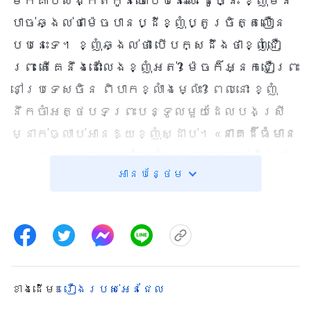
មកគាបសង្កត់កូនចៅបែបនេះសោះ ដូច្នេះ ខ្ញុំមិន
បាច់ឆ្ងល់ថាម៉េចបានប្ដីខ្ញុំប្តូរចិត្តលឿន
បែបនេះទេ។ ខ្ញុំឆ្ងល់ថា បើបក្សដឹងថាខ្ញុំជឿ
ព្រះ តើគេនឹងដោះលែងខ្ញុំអត់? ម៉េចក៏អ្នកជឿព្រះ
នៅប្រទេសចិន ពិបាកខ្លាំងម្ល៉េះ? ពេលនោះ ខ្ញុំ
នឹកចាំអត្ថបទព្រះបន្ទូលមួយដែលបងស្រី
ម្នាក់ធ្លាប់អានឱ្យខ្ញុំស្ដាប់។ «
នាគដ៏ធំមាន
សម្បុរក្រហមនេះបៀតបៀនព្រះជាម្ចាស់ និងជា
អានបន្ថែម
ខ្មាំងសត្រូវរបស់ព្រះជាម្ចាស់ ដូច្នេះហើយ
បានជានៅក្នុងទឹកដីនេះ អ្នកណាដែលជឿលើព្រះជា
ម្ចាស់ត្រូវរងការអាម៉ាស់ និងការជិះជាន់ ហើយ
ជាលទ្ធផល ពាក្យទាំងនេះនឹងសម្រេចនៅក្នុង
អ្នករាល់គ្នាដែលជាមនុស្សមួយក្រុមនេះ។
កិច្ចការទាំងអស់របស់ព្រះជាម្ចាស់
ខាង​ដើម៖
រឿងរបស់អេនជែល