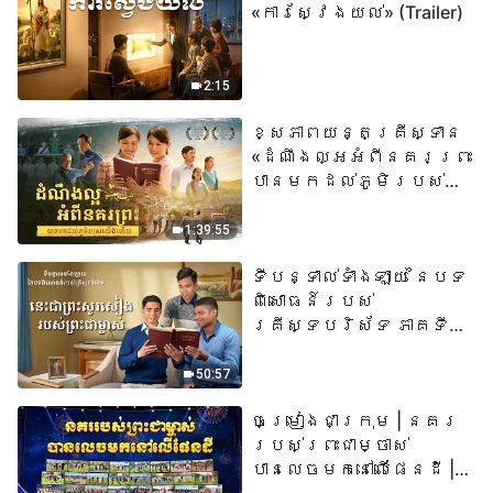
«ការស្វែងយល់» (Trailer)
2:15
ខ្សែភាពយន្តគ្រីស្ទាន
«ដំណឹងល្អអំពីនគរព្រះ
បានមកដល់​ភូមិរបស់
យើង​ហើយ​»
1:39:55
ទីបន្ទាល់ទាំងឡាយ នៃបទ
ពិសោធន៍របស់
គ្រីស្ទបរិស័ទ ភាគទី
៧៣ នេះ​ជាព្រះ​សូរសៀង​
របស់​ព្រះ​ជា​ម្ចាស់
50:57
ចម្រៀងជាក្រុម | នគរ
របស់ព្រះជាម្ចាស់
បានលេចមកនៅលើផែនដី |
សំឡេងនៃការសរសើរ