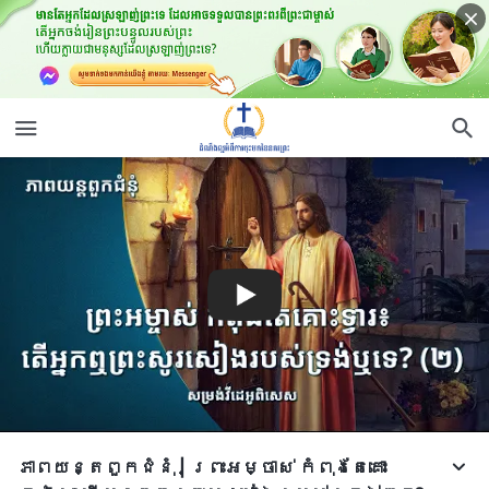
ភាពយន្តពួកជំនុំ | ព្រះអម្ចាស់ កំពុងតែគោះ