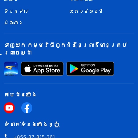
ទីបន្ទាល់
យុគសម័យថ្មី
អំពីយើង
ទាញយក កម្មវិធីពួកជំនុំនៃព្រះដ៏មានគ្រប់
ព្រះចេស្ដា
តាម​ដាន​យើង​
ទំនាក់​ទំនង​យើង​ខ្ញុំ
+855-87-815-261