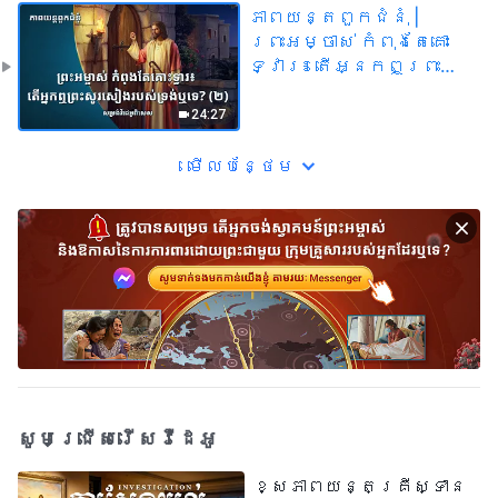
ភាពយន្តពួកជំនុំ |
ព្រះអម្ចាស់ កំពុងតែគោះ
ទ្វារ៖ តើអ្នកឮព្រះ
សូរសៀងរបស់ទ្រង់ឬទេ?
(២) | (សម្រង់វីដេអូ
24:27
ពិសេស)
មើល​​បន្ថែម​
សូមជ្រើសរើសវីដេអូ
ខ្សែភាពយន្តគ្រីស្ទាន