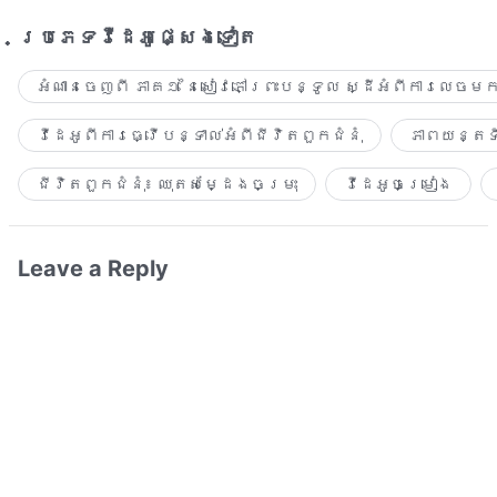
ប្រភេទ​វីដេអូ​ផ្សេង​ទៀត​
អំណានចេញពី ភាគ១ នៃសៀវភៅព្រះបន្ទូល ស្ដីអំពីការលេចមក
វីដេអូពីការធ្វើបន្ទាល់អំពីជីវិតពួកជំនុំ
ភាពយន្តទី
ជីវិតពួកជំនុំ៖ ឈុតសម្ដែងចម្រុះ
វីដេអូចម្រៀង​
Leave a Reply