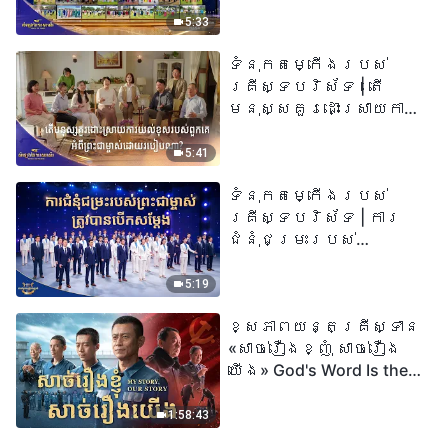
២០២៦
5:33
ទំនុកតម្កើង​របស់​
គ្រីស្ទបរិស័ទ​ | តើ
មនុស្សគួរដោះស្រាយការ
យល់ខុសរបស់ពួកគេអំពី
ព្រះជាម្ចាស់ដោយរបៀបណា?​
5:41
| សំឡេងនៃការសរសើរ
ទំនុកតម្កើង​របស់​
២០២៦
គ្រីស្ទបរិស័ទ | ការ
ជំនុំជម្រះរបស់
ព្រះជាម្ចាស់ត្រូវ
បានបើកសម្ដែង
5:19
ខ្សែភាពយន្តគ្រីស្ទាន
«សាច់រឿងខ្ញុំ សាច់រឿង
យើង» God's Word Is the
Power of Our Life
1:58:43