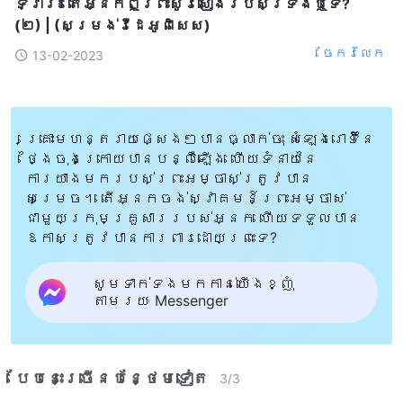
ទ្វារ៖ តើអ្នកឮព្រះសូរសៀងរបស់ទ្រង់ឬទេ?
(២) | (សម្រង់វីដេអូពិសេស)
ចែក​រំលែក
13-02-2023
គ្រោះមហន្តរាយផ្សេងៗបានធ្លាក់ចុះ សំឡេងរោទិ៍នៃ
ថ្ងៃចុងក្រោយបានបន្លឺឡើង ហើយទំនាយនៃ
ការយាងមករបស់ព្រះអម្ចាស់ត្រូវបាន
សម្រេច។ តើអ្នកចង់ស្វាគមន៍ព្រះអម្ចាស់
ជាមួយក្រុមគ្រួសាររបស់អ្នក ហើយទទួលបាន
ឱកាសត្រូវបានការពារដោយព្រះទេ?
សូមទាក់ទងមកកាន់យើងខ្ញុំ
តាមរយៈ Messenger
បែបនេះ​ច្រើនបន្ថែម​ទៀត​
3
/
3