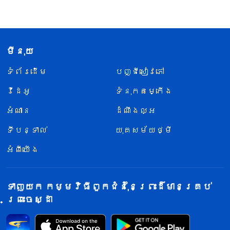
មីនុយ
ទំព័រ​ដើម
បញ្ជីសៀវភៅ
វីដេអូ
ទំនុកតម្កើង
អំណាន
ដំណឹងល្អ
ទីបន្ទាល់
យុគសម័យថ្មី
អំពីយើង
ទាញយក កម្មវិធីពួកជំនុំនៃព្រះដ៏មានគ្រប់
ព្រះចេស្ដា