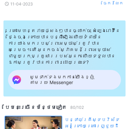
ចែក​រំលែក
11-04-2023
គ្រោះមហន្តរាយផ្សេងៗបានធ្លាក់ចុះ សំឡេងរោទិ៍នៃ
ថ្ងៃចុងក្រោយបានបន្លឺឡើង ហើយទំនាយនៃ
ការយាងមករបស់ព្រះអម្ចាស់ត្រូវបាន
សម្រេច។ តើអ្នកចង់ស្វាគមន៍ព្រះអម្ចាស់
ជាមួយក្រុមគ្រួសាររបស់អ្នក ហើយទទួលបាន
ឱកាសត្រូវបានការពារដោយព្រះទេ?
សូមទាក់ទងមកកាន់យើងខ្ញុំ
តាមរយៈ Messenger
បែបនេះ​ច្រើនបន្ថែម​ទៀត​
80
/
102
បន្ទាល់គ្រីស្ទបរិស័ទ
អ | ក្រោយគ្រោះរញ្ជួយដី