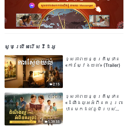
សូមជ្រើសរើសវីដេអូ
ខ្សែភាពយន្តគ្រីស្ទាន
«ការស្វែងយល់» (Trailer)
2:15
ខ្សែភាពយន្តគ្រីស្ទាន
«ដំណឹងល្អអំពីនគរព្រះ
បានមកដល់​ភូមិរបស់
យើង​ហើយ​»
1:39:55