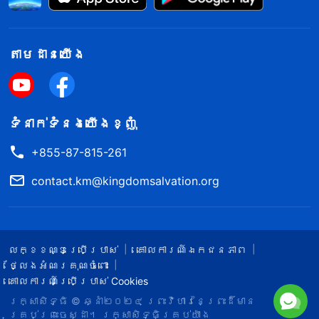
តាម​ដាន​យើង​
ទំនាក់​ទំនង​យើង​ខ្ញុំ
+855-87-815-261
contact.km@kingdomsalvation.org
លក្ខខណ្ឌ​ប្រើប្រាស់​
គោលការណ៍ឯកជនភាព
ថ្លែងអំណរគុណចំពោះ
គោលការណ៍ប្រើប្រាស់ Cookies
រក្សាសិទ្ធិ © ឆ្នាំ២០២៤
ព្រះ​វិហារនៃព្រះដ៏មាន
គ្រប់ព្រះចេស្ដា។
រក្សាសិទ្ធិគ្រប់យ៉ាង