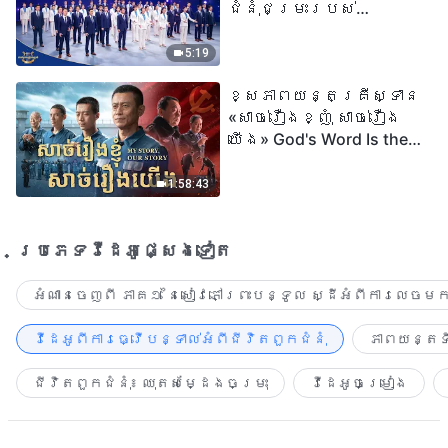
ជំនុំជម្រះរបស់
ព្រះជាម្ចាស់ត្រូវ
បានបើកសម្ដែង
5:19
ខ្សែភាពយន្តគ្រីស្ទាន
«សាច់រឿងខ្ញុំ សាច់រឿង
យើង» God's Word Is the
Power of Our Life
1:58:43
ប្រភេទ​វីដេអូ​ផ្សេង​ទៀត​
អំណានចេញពី ភាគ១ នៃសៀវភៅព្រះបន្ទូល ស្ដីអំពីការលេចមក
វីដេអូពីការធ្វើបន្ទាល់អំពីជីវិតពួកជំនុំ
ភាពយន្តទី
ជីវិតពួកជំនុំ៖ ឈុតសម្ដែងចម្រុះ
វីដេអូចម្រៀង​