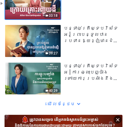
33:18
បន្ទាល់គ្រីស្ទបរិស័ទ
អ | ព្រះបន្ទូលបាន
ប្រទានឱ្យខ្ញុំមានជំនឿ
នៅក្នុងគ្រាដ៏លំបាក
39:27
បន្ទាល់គ្រីស្ទបរិស័ទ
អ | ការឆ្លុះបញ្ចាំង
ក្រោយការប្រឆាំងនឹង
ការមើលខុសត្រូវ
40:29
មើល​​បន្ថែម​