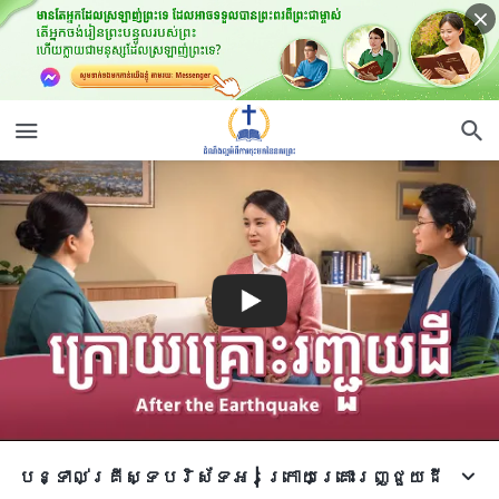
បន្ទាល់គ្រីស្ទបរិស័ទអ | ក្រោយគ្រោះរញ្ជួយដី