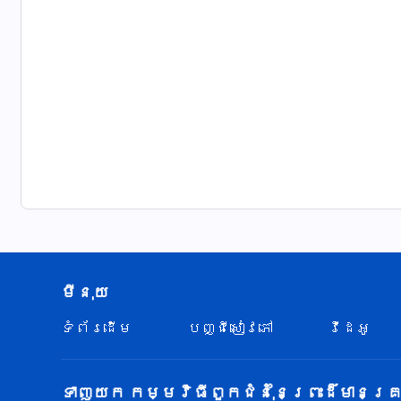
មីនុយ
ទំព័រ​ដើម
បញ្ជីសៀវភៅ
វីដេអូ
ទាញយក កម្មវិធីពួកជំនុំនៃព្រះដ៏មានគ្រប