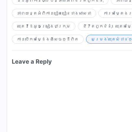
វីដេអូពីការធ្វើបន្ទាល់អំពីជីវិតពួកជំនុំ
ភាពយន្
ភាពយន្តអំពីការបៀតបៀនខាងសាសនា
ការសម្តែងរប
ឈុតវីដេអូចម្រៀង​ជា​ក្រុម
ជីវិតពួកជំនុំ៖ ឈុតសម្
ការបើកសម្ដែងពីសេចក្ដីពិត
សម្រង់ឈុត​សំខាន់​ក
Leave a Reply