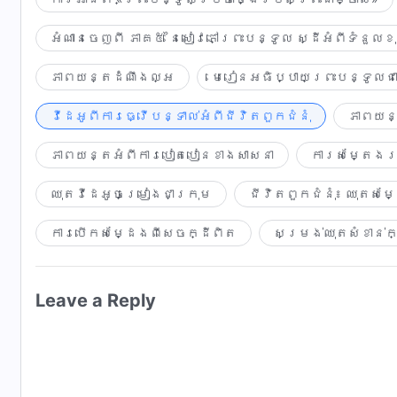
អំណានចេញពី ភាគ៥ នៃសៀវភៅព្រះបន្ទូល ស្ដីអំពីទំនួ
ភាពយន្តដំណឹងល្អ
មេរៀនអធិប្បាយព្រះបន្ទូលជា
វីដេអូពីការធ្វើបន្ទាល់អំពីជីវិតពួកជំនុំ
ភាពយន្
ភាពយន្តអំពីការបៀតបៀនខាងសាសនា
ការសម្តែងរប
ឈុតវីដេអូចម្រៀង​ជា​ក្រុម
ជីវិតពួកជំនុំ៖ ឈុតសម្
ការបើកសម្ដែងពីសេចក្ដីពិត
សម្រង់ឈុត​សំខាន់​ក
Leave a Reply