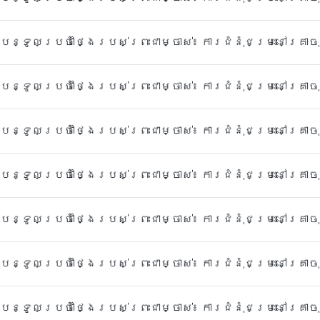
ះបន្ទូលប្រចាំថ្ងៃរបស់ព្រះជាម្ចាស់៖ ការជំនុំជម្រះនៅគ្រា
ះបន្ទូលប្រចាំថ្ងៃរបស់ព្រះជាម្ចាស់៖ ការជំនុំជម្រះនៅគ្រា
ះបន្ទូលប្រចាំថ្ងៃរបស់ព្រះជាម្ចាស់៖ ការជំនុំជម្រះនៅគ្រា
ះបន្ទូលប្រចាំថ្ងៃរបស់ព្រះជាម្ចាស់៖ ការជំនុំជម្រះនៅគ្រា
ះបន្ទូលប្រចាំថ្ងៃរបស់ព្រះជាម្ចាស់៖ ការជំនុំជម្រះនៅគ្រា
ះបន្ទូលប្រចាំថ្ងៃរបស់ព្រះជាម្ចាស់៖ ការជំនុំជម្រះនៅគ្រា
ះបន្ទូលប្រចាំថ្ងៃរបស់ព្រះជាម្ចាស់៖ ការជំនុំជម្រះនៅគ្រា