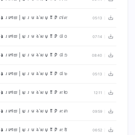
ចុងក្រោយ | សម្រង់សម្ដីទី ៧៩
05:13
ចុងក្រោយ | សម្រង់សម្ដីទី ៨០
07:14
ចុងក្រោយ | សម្រង់សម្ដីទី ៨១
08:40
ចុងក្រោយ | សម្រង់សម្ដីទី ៨៦
05:13
ចុងក្រោយ | សម្រង់សម្ដីទី ៩២
12:11
ចុងក្រោយ | សម្រង់សម្ដីទី ៩៣
09:59
ចុងក្រោយ | សម្រង់សម្ដីទី ៩៥
06:52