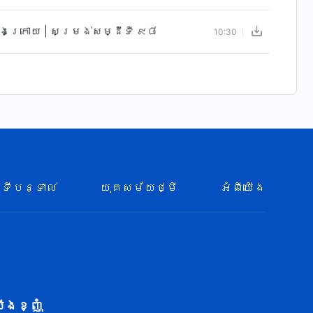
ចុងក្រោយ | សម្រង់សម្ដីទី ៩៨
10:30
ទីបន្ទាល់
យុគសម័យថ្មី
អំពីយើង
ើង​ខ្ញុំ