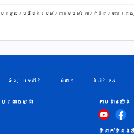
ះបន្ទូលប្រចាំថ្ងៃរបស់ព្រះជាម្ចាស់៖ ការជំនុំជម្រះនៅគ្រា
ទំនុកតម្កើង
អំណាន
ដំណឹងល្អ
់ព្រះចេស្ដា
តាម​ដាន​យើង​
ទំនាក់​ទំនង​យ