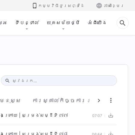
កម្មវិធី​ទូរសព្ទ​ដៃ​
ភាសាខ្មែរ
ល្អ
ទីបន្ទាល់
យុគសម័យថ្មី
អំពីយើង
Type 1 or more characters for results.
ា​មនុស្ស
ការស្គាល់កិច្ចការរបស់ព្រះជាម្ចាស់
ចុងក្រោយ | សម្រង់សម្ដីទី ៧៧
07:07
ចុងក្រោយ | សម្រង់សម្ដីទី ៧៨
06:44