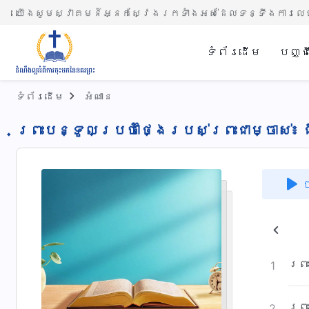
យើងសូមស្វាគមន៍អ្នកស្វែងរកទាំងអស់ដែលទន្ទឹងការលេច
ទំព័រ​ដើម
បញ្ជ
ទំព័រ​ដើម
អំណាន
ព្រះបន្ទូលប្រចាំថ្ងៃរបស់ព្រះជាម្ចាស់៖
ច
ការ​លេច​មកនិង​កិច្ច​ការ​របស់​ព្រះ​ជា​ម្ចាស់
ព្រ
1
ព្រ
2