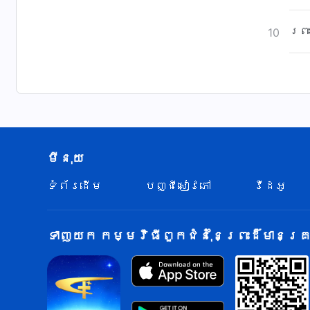
ព្រ
10
មីនុយ
ទំព័រ​ដើម
បញ្ជីសៀវភៅ
វីដេអូ
ទាញយក កម្មវិធីពួកជំនុំនៃព្រះដ៏មានគ្រប