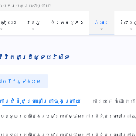
មករបស់ព្រះជាម្ចាស់!
ីសៀវភៅ
វីដេអូ
ទំនុកតម្កើង
អំណាន
ដំណឹង
 ជីវិតជាគ្រីស្ទបរិស័ទ
ាក់​វីដេអូទាំង​អស់​
ការជំនុំជម្រះនៅគ្រាចុងក្រោយ
ការ​យក​កំណើត​ជ
ះបន្ទូលប្រចាំថ្ងៃរបស់ព្រះជាម្ចាស់៖ ការជំនុំជម្រះនៅគ្រា
ះបន្ទូលប្រចាំថ្ងៃរបស់ព្រះជាម្ចាស់៖ ការជំនុំជម្រះនៅគ្រា