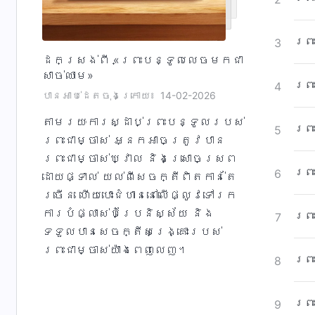
ព្រ
3
ដកស្រង់ពី «ព្រះបន្ទូលលេចមកជា
សាច់ឈាម»
ព្រ
4
បានអាប់ដេតចុងក្រោយ៖
14-02-2026
តាមរយៈការស្ដាប់ព្រះបន្ទូលរបស់
ព្រ
5
ព្រះជាម្ចាស់ អ្នកអាចត្រូវបាន
ព្រះជាម្ចាស់ឃ្វាល និងស្រោចស្រព
ព្រ
6
ដោយផ្ទាល់ យល់ពីសេចក្តីពិតកាន់តែ
ច្រើន ហើយបោះជំហាននៅលើផ្លូវទៅរក
ការបំផ្លាស់បំប្រែនិស្ស័យ និង
ព្រ
7
ទទួលបានសេចក្តីសង្រ្គោះរបស់
ព្រះជាម្ចាស់យ៉ាងពេញលេញ។
ព្រ
8
ព្រ
9