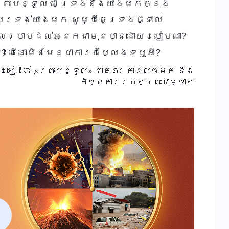
នព្រះបន្ទូលថា ទ្រង់នឹងយាងមកក្នុង
្រង់យាងមក សូម្បីតែទ្រង់ផ្ទាល់
ទូលប្រាប់ដល់អ្នកជាមុនបានដោយរបៀបណា?
ើនោះមិនមែនជាការកំប្លែងទេឬអី?
» នៃសៀវភៅ «ព្រះបន្ទូល» ភាគ១៖ ការលេចមក និង
កិច្ចការរបស់ព្រះជាម្ចាស់
ន