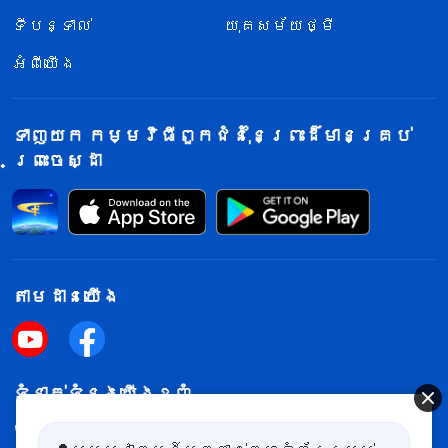
ទីបន្ទាល់
យុគសម័យថ្មី
អំពីយើង
ទាញយក កម្មវិធីពួកជំនុំនៃព្រះដ៏មានគ្រប់
ព្រះចេស្ដា
តាម​ដាន​យើង​
ទំនាក់​ទំនង​យើង​ខ្ញុំ
+855-87-815-261