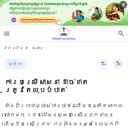
ទំព័រ​ដើម
អំណាន
មាតិកា
ការបម្រើសាសនា ដាច់ខាត
ត្រូវតែលុបបំបាត់
តាំងពីព្រះជាម្ចាស់បានចាប់ផ្ដើមបង្កើតសាកល
លោកមក ទ្រង់ដៅមនុស្សជាច្រើនទុកជាមុន
ដើម្បីបម្រើទ្រង់ រាប់ទាំងមនុស្សដែលមកពី