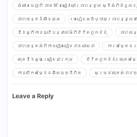
អំណានចេញពី ភាគ៥ នៃសៀវភៅព្រះបន្ទូល ស្ដីអំពីទំនួ
ភាពយន្តដំណឹងល្អ
មេរៀនអធិប្បាយព្រះបន្ទូលជា
វីដេអូពីការធ្វើបន្ទាល់អំពីជីវិតពួកជំនុំ
ភាពយន្
ភាពយន្តអំពីការបៀតបៀនខាងសាសនា
ការសម្តែងរប
ឈុតវីដេអូចម្រៀង​ជា​ក្រុម
ជីវិតពួកជំនុំ៖ ឈុតសម្
ការបើកសម្ដែងពីសេចក្ដីពិត
សម្រង់ឈុត​សំខាន់​ក
Leave a Reply