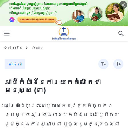
ទំព័រ​ដើម
អំណាន
មាតិកា
អាថ៌កំបាំងនៃការយកកំណើតជា
មនុស្ស (៣)
នៅគ្រាដែលព្រះជាម្ចាស់អនុវត្តកិច្ចការ
របស់ទ្រង់ ទ្រង់យាងមកមិនមែនដើម្បីចូល
រួមក្នុងការស្ថាបនា ឬចូលរួមក្នុងចលនា