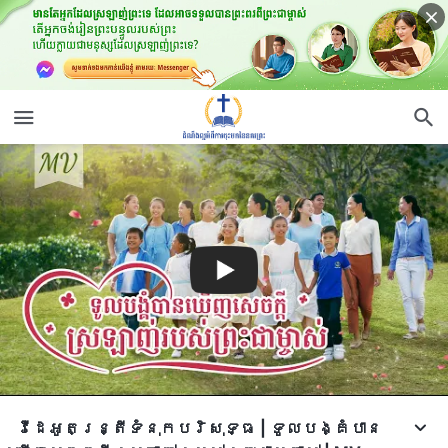
វីដេអូតន្រ្តីទំនុកបរិសុទ្ធ | ទូលបង្គំបាន