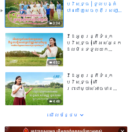
បរិសុទ្ធ | ទូលបង្គំ
បានឃើញសេចក្តីស្រឡាញ់
របស់ព្រះជាម្ចាស់ | MV
3:34
វីដេអូតន្រ្តីទំនុក
បរិសុទ្ធ | តើអស់អ្នក
ដែលមិនទទួលយក
កិច្ចការថ្មីរបស់
ព្រះវិញ្ញាណបរិសុទ្ធ
4:02
អាចមើលឃើញការលេចមក
របស់ព្រះជាម្ចាស់ដែរឬ
វីដេអូតន្រ្តីទំនុក
ទេ? | MV
បរិសុទ្ធ | តើ
ព្រះជាម្ចាស់អាចមាន
លក្ខណៈសាមញ្ញ ដូចដែល
អ្នកបានអះអាងដែរឬទេ?
4:48
| MV
មើល​​បន្ថែម​