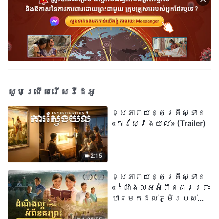
សូមជ្រើសរើសវីដេអូ
ខ្សែភាពយន្តគ្រីស្ទាន
«ការស្វែងយល់» (Trailer)
2:15
ខ្សែភាពយន្តគ្រីស្ទាន
«ដំណឹងល្អអំពីនគរព្រះ
បានមកដល់​ភូមិរបស់
យើង​ហើយ​»