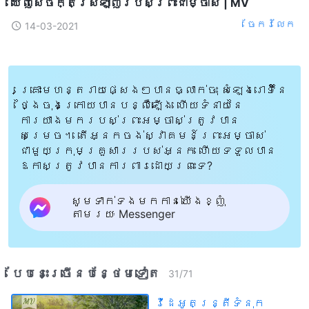
ឃើញសេចក្តីស្រឡាញ់របស់ព្រះជាម្ចាស់ | MV
ចែក​រំលែក
14-03-2021
គ្រោះមហន្តរាយផ្សេងៗបានធ្លាក់ចុះ សំឡេងរោទិ៍នៃ
ថ្ងៃចុងក្រោយបានបន្លឺឡើង ហើយទំនាយនៃ
ការយាងមករបស់ព្រះអម្ចាស់ត្រូវបាន
សម្រេច។ តើអ្នកចង់ស្វាគមន៍ព្រះអម្ចាស់
ជាមួយក្រុមគ្រួសាររបស់អ្នក ហើយទទួលបាន
ឱកាសត្រូវបានការពារដោយព្រះទេ?
សូមទាក់ទងមកកាន់យើងខ្ញុំ
តាមរយៈ Messenger
បែបនេះ​ច្រើនបន្ថែម​ទៀត​
31
/
71
វីដេអូតន្រ្តីទំនុក