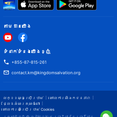
តាម​ដាន​យើង​
ទំនាក់​ទំនង​យើង​ខ្ញុំ
+855-87-815-261
contact.km@kingdomsalvation.org
លក្ខខណ្ឌ​ប្រើប្រាស់​
គោលការណ៍ឯកជនភាព
ថ្លែងអំណរគុណចំពោះ
គោលការណ៍ប្រើប្រាស់ Cookies
រក្សាសិទ្ធិ © ឆ្នាំ២០២៤
ព្រះ​វិហារនៃព្រះដ៏មាន