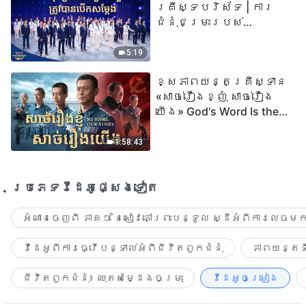
គ្រីស្ទបរិស័ទ | ការ
ជំនុំជម្រះរបស់
ព្រះជាម្ចាស់ត្រូវ
បានបើកសម្ដែង
5:19
ខ្សែភាពយន្តគ្រីស្ទាន
«សាច់រឿងខ្ញុំ សាច់រឿង
យើង» God's Word Is the
Power of Our Life
1:58:43
ប្រភេទ​វីដេអូ​ផ្សេង​ទៀត​
អំណានចេញពី ភាគ១ នៃសៀវភៅព្រះបន្ទូល ស្ដីអំពីការលេចមក
វីដេអូពីការធ្វើបន្ទាល់អំពីជីវិតពួកជំនុំ
ភាពយន្តទី
ជីវិតពួកជំនុំ៖ ឈុតសម្ដែងចម្រុះ
វីដេអូចម្រៀង​