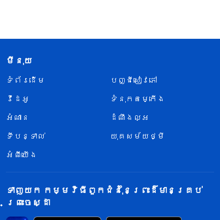
មីនុយ
ទំព័រ​ដើម
បញ្ជីសៀវភៅ
វីដេអូ
ទំនុកតម្កើង
អំណាន
ដំណឹងល្អ
ទីបន្ទាល់
យុគសម័យថ្មី
អំពីយើង
ទាញយក កម្មវិធីពួកជំនុំនៃព្រះដ៏មានគ្រប់
ព្រះចេស្ដា