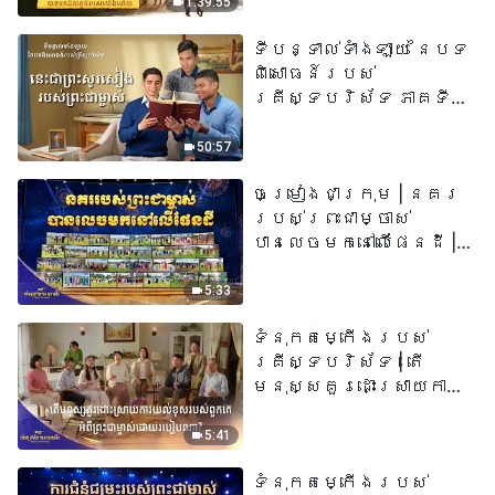
1:39:55
ទីបន្ទាល់ទាំងឡាយ នៃបទ
ពិសោធន៍របស់
គ្រីស្ទបរិស័ទ ភាគទី
៧៣ នេះ​ជាព្រះ​សូរសៀង​
របស់​ព្រះ​ជា​ម្ចាស់
50:57
ចម្រៀងជាក្រុម | នគរ
របស់ព្រះជាម្ចាស់
បានលេចមកនៅលើផែនដី |
សំឡេងនៃការសរសើរ
២០២៦
5:33
ទំនុកតម្កើង​របស់​
គ្រីស្ទបរិស័ទ​ | តើ
មនុស្សគួរដោះស្រាយការ
យល់ខុសរបស់ពួកគេអំពី
ព្រះជាម្ចាស់ដោយរបៀបណា?​
5:41
| សំឡេងនៃការសរសើរ
ទំនុកតម្កើង​របស់​
២០២៦