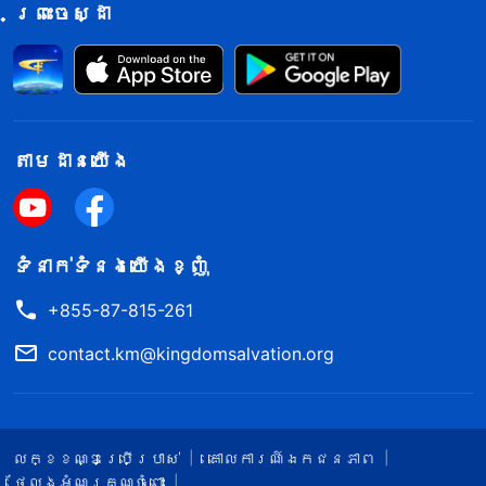
ព្រះចេស្ដា
តាម​ដាន​យើង​
ទំនាក់​ទំនង​យើង​ខ្ញុំ
+855-87-815-261
contact.km@kingdomsalvation.org
លក្ខខណ្ឌ​ប្រើប្រាស់​
គោលការណ៍ឯកជនភាព
ថ្លែងអំណរគុណចំពោះ