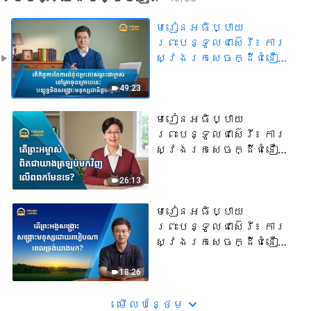
មេរៀនអធិប្បាយ
ព្រះបន្ទូលជាស៊េរី៖ ការ
ស្វែងរកសេចក្ដីជំនឿដ៏
ពិត | តើកិច្ចការនៃការ
ជំនុំជម្រះរបស់
49:23
ព្រះជាម្ចាស់នៅគ្រាចុង
ក្រោយនេះ បន្សុទ្ធនិង
មេរៀនអធិប្បាយ
សង្គ្រោះមនុស្សជាតិដូច
ព្រះបន្ទូលជាស៊េរី៖ ការ
ម្ដេច?
ស្វែងរកសេចក្ដីជំនឿដ៏
ពិត | តើព្រះអម្ចាស់
ពិតជា យាងត្រឡប់
26:13
មកវិញលើពពកមែនទេ?
មេរៀនអធិប្បាយ
ព្រះបន្ទូលជាស៊េរី៖ ការ
ស្វែងរកសេចក្ដីជំនឿដ៏
ពិត | តើព្រះអង្គ
សង្រ្គោះ សង្រ្គោះមនុស្ស
18:26
ដោយរបៀបណា ពេល
ទ្រង់យាងមក?
មើល​​បន្ថែម​