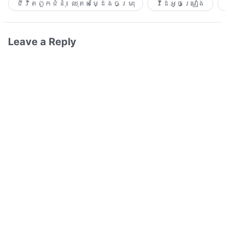
ជីវិតពួកជំនុំ៖ ឈុតសម្ដែងចម្រុះ
វីដេអូចម្រៀង​
Leave a Reply