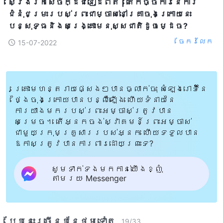
ស្វែងរកសេចក្ដីជំនឿដ៏ពិត | តើកិច្ចការនៃការ
ជំនុំជម្រះរបស់ព្រះជាម្ចាស់នៅគ្រាចុងក្រោយនេះ
បន្សុទ្ធនិងសង្គ្រោះមនុស្សជាតិដូចម្ដេច?
ចែក​រំលែក
15-07-2022
គ្រោះមហន្តរាយផ្សេងៗបានធ្លាក់ចុះ សំឡេងរោទិ៍នៃ
ថ្ងៃចុងក្រោយបានបន្លឺឡើង ហើយទំនាយនៃ
ការយាងមករបស់ព្រះអម្ចាស់ត្រូវបាន
សម្រេច។ តើអ្នកចង់ស្វាគមន៍ព្រះអម្ចាស់
ជាមួយក្រុមគ្រួសាររបស់អ្នក ហើយទទួលបាន
ឱកាសត្រូវបានការពារដោយព្រះទេ?
សូមទាក់ទងមកកាន់យើងខ្ញុំ
តាមរយៈ Messenger
បែបនេះ​ច្រើនបន្ថែម​ទៀត​
19
/
33