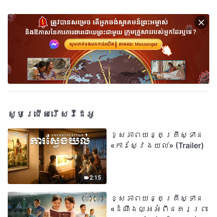
សូមជ្រើសរើសវីដេអូ
ខ្សែភាពយន្តគ្រីស្ទាន
«ការស្វែងយល់» (Trailer)
2:15
ខ្សែភាពយន្តគ្រីស្ទាន
«ដំណឹងល្អអំពីនគរព្រះ