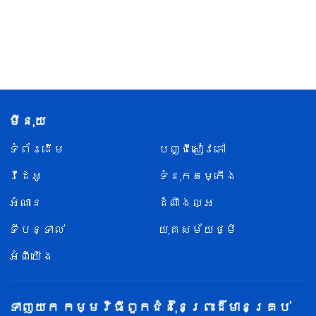
មីនុយ
ទំព័រ​ដើម
បញ្ជីសៀវភៅ
វីដេអូ
ទំនុកតម្កើង
អំណាន
ដំណឹងល្អ
ទីបន្ទាល់
យុគសម័យថ្មី
អំពីយើង
ទាញយក កម្មវិធីពួកជំនុំនៃព្រះដ៏មានគ្រប់