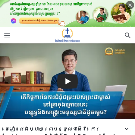
មេរៀនអធិប្បាយព្រះបន្ទូលជាស៊េរី៖ ការ