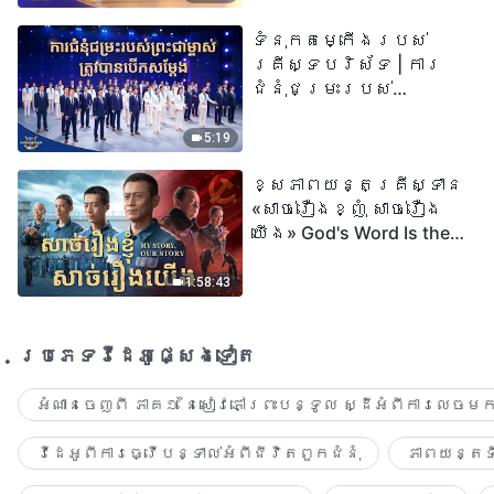
| សំឡេងនៃការសរសើរ
ទំនុកតម្កើង​របស់​
២០២៦
គ្រីស្ទបរិស័ទ | ការ
ជំនុំជម្រះរបស់
ព្រះជាម្ចាស់ត្រូវ
បានបើកសម្ដែង
5:19
ខ្សែភាពយន្តគ្រីស្ទាន
«សាច់រឿងខ្ញុំ សាច់រឿង
យើង» God's Word Is the
Power of Our Life
1:58:43
ប្រភេទ​វីដេអូ​ផ្សេង​ទៀត​
អំណានចេញពី ភាគ១ នៃសៀវភៅព្រះបន្ទូល ស្ដីអំពីការលេចមក
វីដេអូពីការធ្វើបន្ទាល់អំពីជីវិតពួកជំនុំ
ភាពយន្តទី