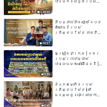
បានមកដល់​ភូមិរបស់
យើង​ហើយ​»
1:39:55
ទីបន្ទាល់ទាំងឡាយ នៃបទ
ពិសោធន៍របស់
គ្រីស្ទបរិស័ទ ភាគទី
៧៣ នេះ​ជាព្រះ​សូរសៀង​
របស់​ព្រះ​ជា​ម្ចាស់
50:57
ចម្រៀងជាក្រុម | នគរ
របស់ព្រះជាម្ចាស់
បានលេចមកនៅលើផែនដី |
សំឡេងនៃការសរសើរ
២០២៦
5:33
ទំនុកតម្កើង​របស់​
គ្រីស្ទបរិស័ទ​ | តើ
មនុស្សគួរដោះស្រាយការ
យល់ខុសរបស់ពួកគេអំពី
ព្រះជាម្ចាស់ដោយរបៀបណា?​
5:41