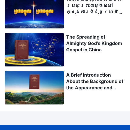
ជាកិច្ចការជំនុំជម្រះរបស់ព្រះជាម្ចាស់
»
របស់ព្រះជាម្ចាស់នៅ
(«ព្រះគ្រីស្ទធ្វើកិច្ចការជំនុំជម្រះ ដោយសេចក្ដី
ក្នុងការជំនុំជម្រះ និង
ការវាយផ្ចាលរបស់
ពិត» នៃសៀវភៅ «ព្រះបន្ទូល» ភាគ១៖ ការលេចមក
ទ្រង់
។ «
ព្រះជាម្ចាស់
និងកិច្ចការរបស់ព្រះជាម្ចាស់)
The Spreading of
ធ្វើកិច្ចការនៃព្រះបន្ទូលនៅគ្រាចុងក្រោយ
Almighty God’s Kingdom
ហើយព្រះបន្ទូលទាំងនេះសោត ក៏ជាព្រះបន្ទូលនៃ
Gospel in China
ព្រះវិញ្ញាណបរិសុទ្ធដែរ ដ្បិតព្រះជាម្ចាស់
ជាព្រះវិញ្ញាណបរិសុទ្ធ ហើយទ្រង់អាចយក
កំណើតជាមនុស្សបានដែរ។ ហេតុនេះ ព្រះបន្ទូល
A Brief Introduction
About the Background of
នៃព្រះវិញ្ញាណបរិសុទ្ធដែលបានមាននៅអតីត
the Appearance and
កាល ក៏ជាព្រះបន្ទូលរបស់ព្រះជាម្ចាស់
Work of Christ of the Last
Days in China
ដែលយកកំណើតជាមនុស្សនាពេលបច្ចុប្បន្ន។
... ដើម្បីឱ្យព្រះជាម្ចាស់បញ្ចេញព្រះសូរសៀង
ដើម្បីអនុវត្តកិច្ចការរបស់ទ្រង់ ទ្រង់