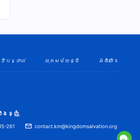
ទីបន្ទាល់
យុគសម័យថ្មី
អំពីយើង
ើង​ខ្ញុំ
15-261
contact.km@kingdomsalvation.org