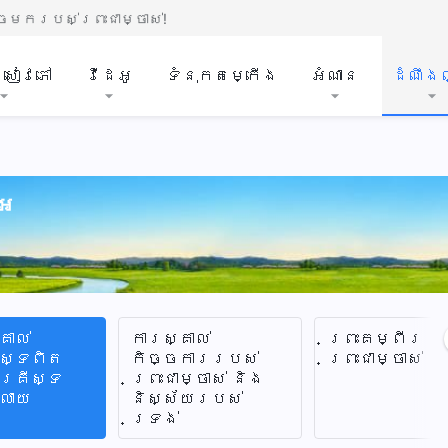
មករបស់ព្រះជាម្ចាស់!
ីសៀវភៅ
វីដេអូ
ទំនុកតម្កើង
អំណាន
ដំណឹង
្អ
គាល់
ការស្គាល់
ព្រះគម្ពីរ ន
ីស្ទពិត
កិច្ចការរបស់
ព្រះជាម្ចាស់
គ្រីស្ទ
ព្រះជាម្ចាស់ និង
្លាយ
និស្ស័យរបស់
ទ្រង់