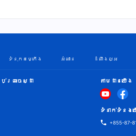
ាស់នាពេលបច្ចុប្…
ទំនុកតម្កើង
អំណាន
ដំណឹងល្អ
់ព្រះចេស្ដា
តាម​ដាន​យើង​
ទំនាក់​ទំនង​យ
+855-87-8