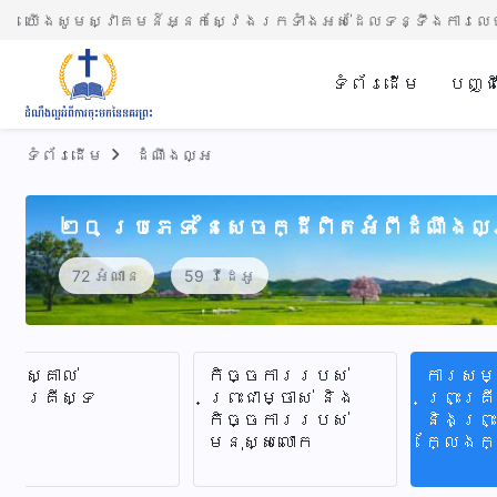
យើងសូមស្វាគមន៍អ្នកស្វែងរកទាំងអស់ដែលទន្ទឹងការលេច
ទំព័រ​ដើម
បញ្ជ
ទំព័រ​ដើម
ដំណឹងល្អ
២០ ប្រភេទ នៃសេចក្ដីពិតអំពីដំណឹងល
72 អំណាន
59 វីដេអូ
ារស្គាល់
កិច្ចការរបស់
ការសម្
្រះគ្រីស្ទ
ព្រះជាម្ចាស់ និង
ព្រះគ្រ
កិច្ចការរបស់
និងព្រះ
មនុស្សលោក
ក្លែងក