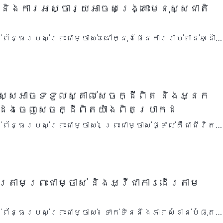
់ និងការអស្ចារ្យអាចសង្គ្រោះមនុស្សជាតិ
ព្រះជាម្ចាស់៖ នៅក្នុងផែនការរាប់ពាន់ឆ្នាំ
ចាស់ មានកិច្ចការពីរផ្នែកដែលបានសម្រេចតាមរយៈ
យ គឺកិច្ចការជាប់ឆ្ក…
ស្សអាចទទួលស្គាល់សេចក្ដីពិត និងអ្នក
ដែងចេញសេចក្ដីពិតយ៉ាងពិតប្រាកដ
ព្រះជាម្ចាស់៖ ព្រះជាម្ចាស់ផ្ទាល់គឺជាជីវិត
 ហើយជីវិតនិងសេចក្ដីពិតរបស់ទ្រង់មានវត្តមាន
នុស្សដែលពុំមានសមត្ថភ…
ើរតាមព្រះជាម្ចាស់ និងអ្វីជាការដើរតាម
់ព្រះជាម្ចាស់៖ ទាក់ទិននឹងភាពសំខាន់បំផុត
មព្រះជាម្ចាស់ គ្រប់យ៉ាងគួរតែអាស្រ័យលើព្រះបន្ទូល