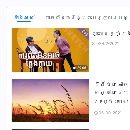
ទាំង​អស់
ពាក់ព័ន្ធនឹងព្រះបន្ទូលរបស់ព្
ល្ខោនខ្លីគ្
02-02-2021
29:06
វិធីដែលអាច
សម្គាល់រប
ខគម្ពីរយោង៖ «ហើយប្រសិនបើមានមនុស្សនិយាយប្រាប់ឯងរាល់គ្នាថ
មើលណ៎! ព្រះគ្រ
05-09-2021
ព្រះគ្រីស្ទក្