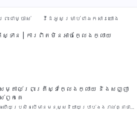
រះជាម្ចាស់
វីដេអូសម្រាប់ជាឯកសារយោង
រីស្ទាន | ការពិតមិនអាចក្លែងក្លាយ
សម្គាល់ព្រះគ្រីស្ទក្លែងក្លាយ និងសញ្ញា
ស់ពួកគេ
ា
ីស្ទនៅទីនេះ ឬទីនោះ ចូរកុំជឿឲ្យសោះ។ ដ្បិតនឹងមាន
លែងក្លាយ និងហោរាក្ល…