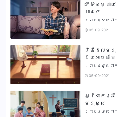
តើទីសម្គាល
បានទេ
ព្រះបន្ទូលពាក់ព័ន្ធរបស់
របស់ព្រះជាម្
05-09-2021
សាច់ឈាម៖ ទីមួ
វិធីដែលមនុ
ដែលអាចសម្
ព្រះបន្ទូលពាក់ព័ន្ធរបស់
ជាសេចក្ដីពិត
05-09-2021
ព្រមគ្នា។ ម
អ្វីជាការដ
មនុស្ស
ព្រះបន្ទូលពាក់ព័ន្ធរបស
ក្នុងការដើរតា