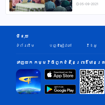
05-09-2021
របស់ព្រះជាម្ច
មីនុយ
ទំព័រ​ដើម
បញ្ជីសៀវភៅ
វីដេអូ
ទាញយក កម្មវិធីពួកជំនុំនៃព្រះដ៏មានគ្រប