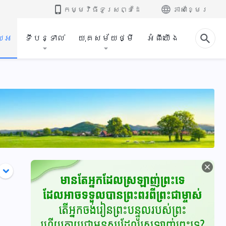
កម្មវិធី​ទូរសព្ទ​ដៃ​
ភាសាខ្មែរ
ល្អ
ទីបន្ទាល់
យុគសម័យថ្មី
អំពីយើង
ិង
ការបកស្រាយអំពី
ការស្គាល់ព្រះ
ព្រះត្រៃឯក
សូរសៀងរបស់
ព្រះជាម្ចាស់