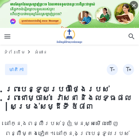
ទំព័រ​ដើម
អំណាន
មាតិកា
ព្រះបន្ទូលប្រចាំថ្ងៃរបស់
ព្រះជាម្ចាស់៖ វាសនា និងលទ្ធផល
| សម្រង់សម្ដីទី ៥៨៣
នៅក្នុងពន្លឺរបស់ខ្ញុំ មនុស្សមើលឃើញ
ពន្លឺម្តងទៀត។ នៅក្នុងព្រះបន្ទូលរបស់