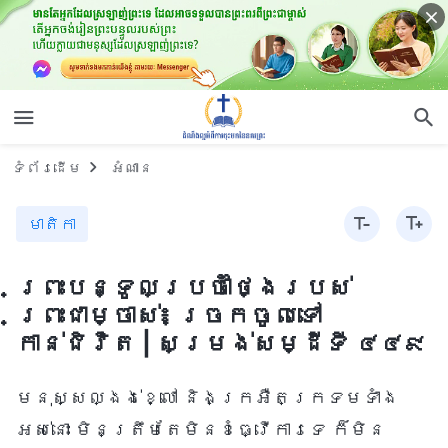
ទំព័រ​ដើម
អំណាន
មាតិកា
ព្រះបន្ទូលប្រចាំថ្ងៃរបស់
ព្រះជាម្ចាស់៖ ច្រកចូលទៅ
កាន់ជិវិត | សម្រង់សម្ដីទី ៤៤៩
មនុស្សល្ងង់ខ្លៅ និងក្រអឺតក្រទមទាំង
អស់នោះ មិនត្រឹមតែមិនខំធ្វើការទេ ក៏មិន