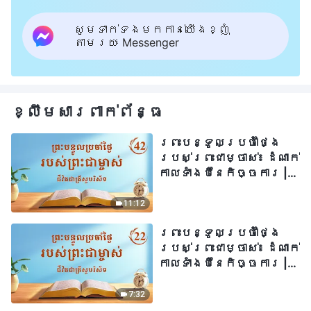
សូមទាក់ទងមកកាន់យើងខ្ញុំ
តាមរយៈ Messenger
ខ្លឹមសារ​ពាក់ព័ន្ធ
ព្រះបន្ទូលប្រចាំថ្ងៃ
របស់ព្រះជាម្ចាស់៖ ដំណាក់
កាលទាំងបីនៃកិច្ចការ |
សម្រង់សម្ដីទី ៤២
11:12
ព្រះបន្ទូលប្រចាំថ្ងៃ
របស់ព្រះជាម្ចាស់៖ ដំណាក់
កាលទាំងបីនៃកិច្ចការ |
សម្រង់សម្ដីទី ២២
7:32