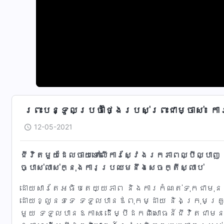
ព្រះបន្ទូលប្រចាំថ្ងៃរបស់ព្រះជាម្ចាស់៖ កា
12-05-2021
ជីវិតមួយដែលចាយទៅលើការស្វែងរកភាពល្បីល្បាញ
ច្បាស់លាស់ក្នុងការប្រឈមនឹងសេចក្តីស្លាប់
ដោយសារតែអធិបតេយ្យភាព និងការកំណត់ទុកជាមុន
ដោយខ្លួនទទេ ទទួលបានឪពុកម្ដាយ និងក្រុមគ្រ
មួយ ទទួលបានឱកាស ដើម្បីដកពិសោធន៍ជីវិតជាមន