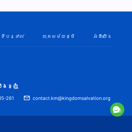
ទីបន្ទាល់
យុគសម័យថ្មី
អំពីយើង
ើង​ខ្ញុំ
15-261
contact.km@kingdomsalvation.org