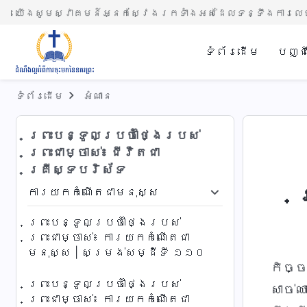
យើងសូមស្វាគមន៍អ្នកស្វែងរកទាំងអស់ដែលទន្ទឹងការលេច
ទំព័រ​ដើម
បញ្ជ
ទំព័រ​ដើម
អំណាន
ព្រះបន្ទូលប្រចាំថ្ងៃរបស់
ព្រះជាម្ចាស់៖ ជីវិតជា
គ្រីស្ទបរិស័ទ
ការ​យក​កំណើត​ជា​មនុស្ស
ុងក្រោយ
ការ​យក​កំណើត​ជា​មនុស្ស
ការស្គាល
ព្រះបន្ទូលប្រចាំថ្ងៃរបស់
ព្រះជាម្ចាស់៖ ការយកកំណើតជា
មនុស្ស | សម្រង់សម្ដីទី ១១០
កិច្
ព្រះបន្ទូលប្រចាំថ្ងៃរបស់
សាច់ឈ
ព្រះជាម្ចាស់៖ ការយកកំណើតជា