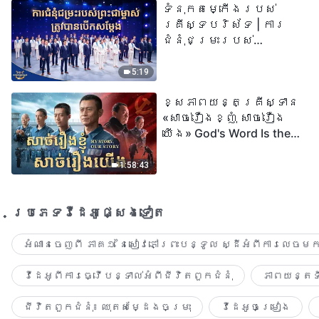
ទំនុកតម្កើង​របស់​
២០២៦
គ្រីស្ទបរិស័ទ | ការ
ជំនុំជម្រះរបស់
ព្រះជាម្ចាស់ត្រូវ
បានបើកសម្ដែង
5:19
ខ្សែភាពយន្តគ្រីស្ទាន
«សាច់រឿងខ្ញុំ សាច់រឿង
យើង» God's Word Is the
Power of Our Life
1:58:43
ប្រភេទ​វីដេអូ​ផ្សេង​ទៀត​
អំណានចេញពី ភាគ១ នៃសៀវភៅព្រះបន្ទូល ស្ដីអំពីការលេចមក
វីដេអូពីការធ្វើបន្ទាល់អំពីជីវិតពួកជំនុំ
ភាពយន្តទី
ជីវិតពួកជំនុំ៖ ឈុតសម្ដែងចម្រុះ
វីដេអូចម្រៀង​