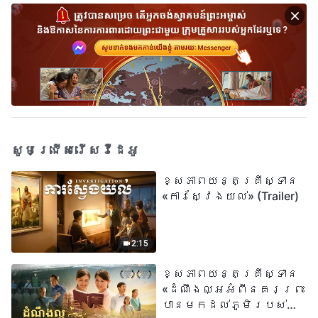
សូមជ្រើសរើសវីដេអូ
ខ្សែភាពយន្តគ្រីស្ទាន
«ការស្វែងយល់» (Trailer)
2:15
ខ្សែភាពយន្តគ្រីស្ទាន
«ដំណឹងល្អអំពីនគរព្រះ
បានមកដល់​ភូមិរបស់