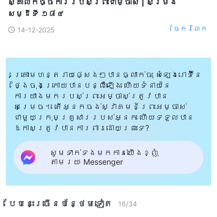
ស្គាល់កិច្ចការរបស់ព្រះជាម្ចាស់ | សម្រង់
សម្ដីទី ១៨៤
ចែក​រំលែក
14-12-2025
គ្រោះមហន្តរាយផ្សេងៗបានធ្លាក់ចុះ សំឡេងរោទិ៍នៃ
ថ្ងៃចុងក្រោយបានបន្លឺឡើង ហើយទំនាយនៃ
ការយាងមករបស់ព្រះអម្ចាស់ត្រូវបាន
សម្រេច។ តើអ្នកចង់ស្វាគមន៍ព្រះអម្ចាស់
ជាមួយក្រុមគ្រួសាររបស់អ្នក ហើយទទួលបាន
ឱកាសត្រូវបានការពារដោយព្រះទេ?
សូមទាក់ទងមកកាន់យើងខ្ញុំ
តាមរយៈ Messenger
បែបនេះ​ច្រើនបន្ថែម​ទៀត​
16
/
34