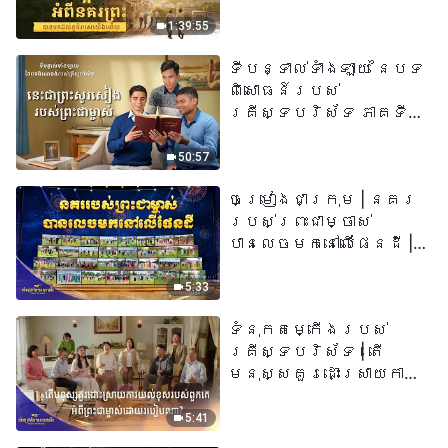
យើង​ហើយ​»
1:39:55
ទីបន្ទាល់ទាំងឡាយ នៃបទ
ពិសោធន៍របស់
គ្រីស្ទបរិស័ទ ភាគទី
៧៣ នេះ​ជាព្រះ​សូរសៀង​
របស់​ព្រះ​ជា​ម្ចាស់
50:57
ចម្រៀងជាក្រុម | នគរ
របស់ព្រះជាម្ចាស់
បានលេចមកនៅលើផែនដី |
សំឡេងនៃការសរសើរ
២០២៦
5:33
ទំនុកតម្កើង​របស់​
គ្រីស្ទបរិស័ទ​ | តើ
មនុស្សគួរដោះស្រាយការ
យល់ខុសរបស់ពួកគេអំពី
ព្រះជាម្ចាស់ដោយរបៀបណា?​
5:41
| សំឡេងនៃការសរសើរ