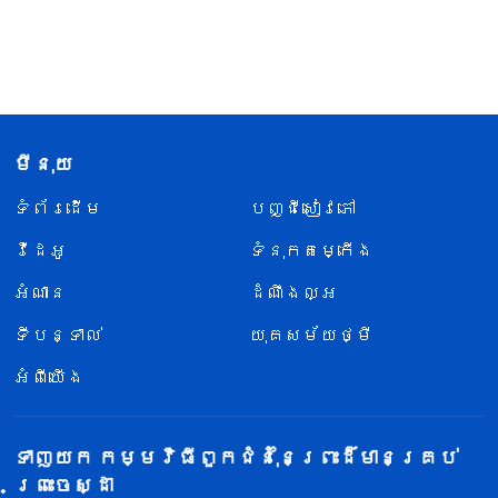
មីនុយ
ទំព័រ​ដើម
បញ្ជីសៀវភៅ
វីដេអូ
ទំនុកតម្កើង
អំណាន
ដំណឹងល្អ
ទីបន្ទាល់
យុគសម័យថ្មី
អំពីយើង
ទាញយក កម្មវិធីពួកជំនុំនៃព្រះដ៏មានគ្រប់
ព្រះចេស្ដា