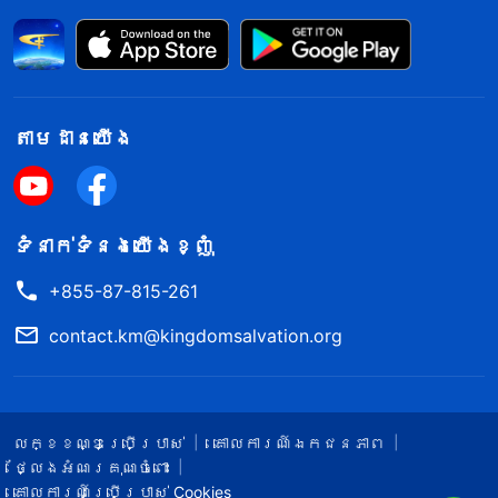
តាម​ដាន​យើង​
ទំនាក់​ទំនង​យើង​ខ្ញុំ
+855-87-815-261
contact.km@kingdomsalvation.org
លក្ខខណ្ឌ​ប្រើប្រាស់​
គោលការណ៍ឯកជនភាព
ថ្លែងអំណរគុណចំពោះ
គោលការណ៍ប្រើប្រាស់ Cookies