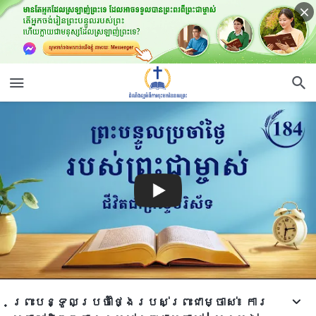
ព្រះបន្ទូលប្រចាំថ្ងៃរបស់ព្រះជាម្ចាស់៖ ការ