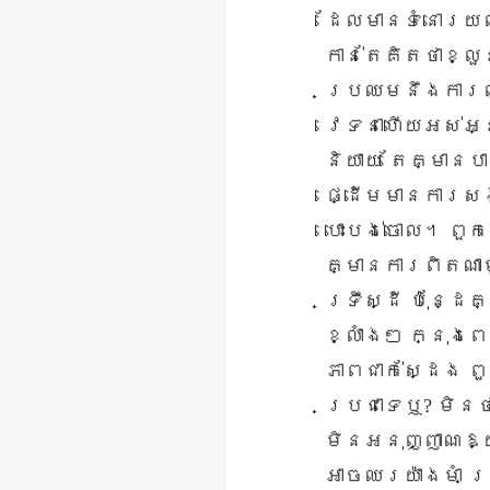
ដែលមានទំនោរយល់
កាន់តែគិតថាខ្ល
ប្រឈមនឹងការល
វេទនាហើយអស់អ្
និយាយ តែគ្មានប
ផ្ដើមមានការសង្
បោះបង់ចោល។ ពួក
គ្មានការពិតណា
ទ្រឹស្ដី ប៉ុន្ដ
ខ្លាំងៗ ក្នុង
ភាពជាក់ស្ដែង 
ប្រជាទេឬ? មិនថ
មិនអនុញ្ញាណឱ្
អាចឈរយ៉ាងមាំ ព