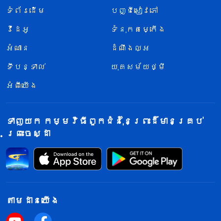
ទំព័រ​ដើម
បញ្ជីសៀវភៅ
វីដេអូ
ទំនុកតម្កើង
អំណាន
ដំណឹងល្អ
ទីបន្ទាល់
យុគសម័យថ្មី
អំពីយើង
ទាញយក កម្មវិធីពួកជំនុំនៃព្រះដ៏មានគ្រប់
ព្រះចេស្ដា
តាម​ដាន​យើង​