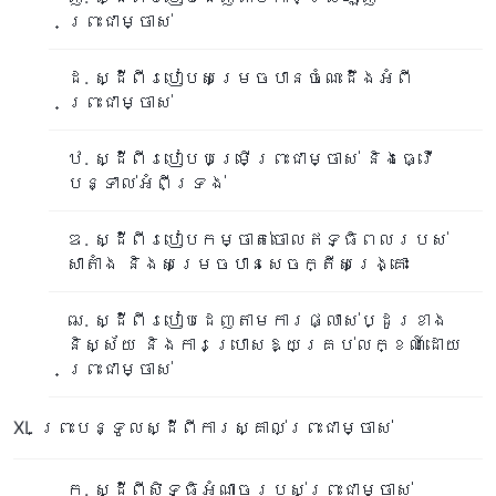
ព្រះជាម្ចាស់
ដ. ស្ដីពីរបៀបសម្រេចបានចំណេះដឹងអំពី
ព្រះជាម្ចាស់
ឋ. ស្ដីពីរបៀបបម្រើព្រះជាម្ចាស់ និងធ្វើ
បន្ទាល់អំពីទ្រង់
ឌ. ស្ដីពីរបៀបកម្ចាត់ចោលឥទ្ធិពលរបស់
សាតាំង និងសម្រេចបានសេចក្តីសង្រ្គោះ
ឍ. ស្ដីពីរបៀបដេញតាមការផ្លាស់ប្ដូរខាង
និស្ស័យ និងការប្រោសឱ្យគ្រប់លក្ខណ៍ដោយ
ព្រះជាម្ចាស់
XI. ព្រះបន្ទូលស្ដីពីការស្គាល់ព្រះជាម្ចាស់
ក. ស្ដីពីសិទ្ធិអំណាចរបស់ព្រះជាម្ចាស់