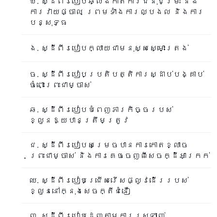
ឃ. ស្ដីពីរបៀបឆ្លងកាត់ការជំនុំជម្រះ និង
ការវាយផ្ចាល ព្រមទាំងការល្បងល និងការ
បន្សុទ្ធ
ង. ស្ដីពីរបៀបក្លាយជាមនុស្សស្មោះត្រង់
ច. ស្ដីពីរបៀបប្រតិបត្តិការស្ដាប់បង្គាប់
ចំពោះព្រះជាម្ចាស់
ឆ. ស្ដីពីរបៀបបំពេញភារកិច្ចរបស់
ខ្លួនឱ្យបានត្រឹមត្រូវ
ជ. ស្ដីពីរបៀបសម្រេចបានការកោតខ្លាច
ព្រះជាម្ចាស់ និងការគេចចេញពីសេចក្ដីអាក្រក់
ឈ. ស្ដីពីរបៀបជ្រើសរើសផ្លូវដើររបស់
ខ្លួននៅក្នុងសេចក្តីជំនឿ
ញ. ស្ដីពីរបៀបដេញតាមការស្រឡាញ់