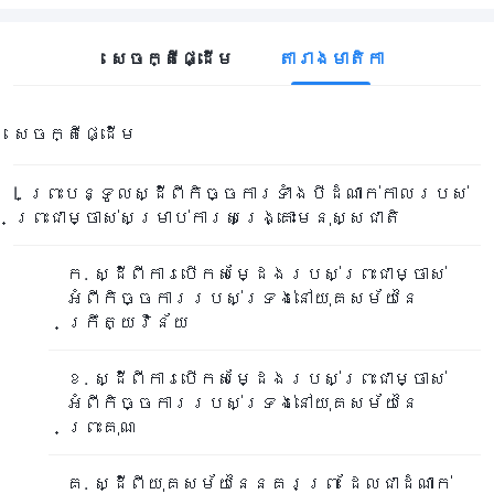
សេចក្តី​ផ្ដើម​
តារាងមាតិកា
សេចក្តីផ្ដើម
I. ព្រះបន្ទូលស្ដីពីកិច្ចការទាំងបីដំណាក់កាលរបស់
ព្រះជាម្ចាស់សម្រាប់ការសង្រ្គោះមនុស្សជាតិ
ក. ស្ដីពីការបើកសម្ដែងរបស់ព្រះជាម្ចាស់
អំពីកិច្ចការរបស់ទ្រង់នៅយុគសម័យនៃ
ក្រឹត្យវិន័យ
ខ. ស្ដីពីការបើកសម្ដែងរបស់ព្រះជាម្ចាស់
អំពីកិច្ចការរបស់ទ្រង់នៅយុគសម័យនៃ
ព្រះគុណ
គ. ស្ដីពីយុគសម័យនៃនគរព្រះ ដែលជាដំណាក់