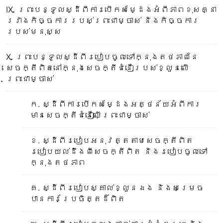
IX. ព្រះបន្ទូលស្ដីពីការបើកសម្ដែងអំពីភាពខុសគ្នា
រវាងកិច្ចការរបស់ព្រះជាម្ចាស់ និងកិច្ចការ
របស់មនុស្ស
X. ព្រះបន្ទូលស្ដីពីរបៀបចូលទៅក្នុងតថភាពនៃ
សេចក្តីពិតនៅក្នុងសេចក្តីជំនឿរបស់ខ្លួនលើ
ព្រះជាម្ចាស់
ក. ស្ដីពីការបើកសម្ដែងអត្ថន័យអំពីការ
មានសេចក្តីជំនឿលើព្រះជាម្ចាស់
ខ. ស្ដីពីរបៀបអនុវត្តតាមសេចក្តីពិត
របៀបយល់ដឹងពីសេចក្តីពិត និងរបៀបចូលទៅ
ក្នុងតថភាព
គ. ស្ដីពីរបៀបស្គាល់ខ្លួនឯង និងសម្រេច
បានការប្រែចិត្តដ៏ពិត