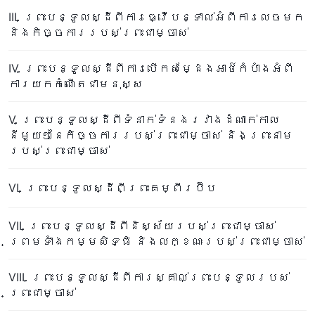
III. ព្រះបន្ទូលស្ដីពីការធ្វើបន្ទាល់អំពីការលេចមក
និងកិច្ចការរបស់ព្រះជាម្ចាស់
IV. ព្រះបន្ទូលស្ដីពីការបើកសម្ដែងអាថ៌កំបាំងអំពី
ការយកកំណើតជាមនុស្ស
V. ព្រះបន្ទូលស្ដីពីទំនាក់ទំនងរវាងដំណាក់កាល
នីមួយៗនៃកិច្ចការរបស់ព្រះជាម្ចាស់ និងព្រះនាម
របស់ព្រះជាម្ចាស់
VI. ព្រះបន្ទូលស្ដីពីព្រះគម្ពីរប៊ីប
VII. ព្រះបន្ទូលស្ដីពីនិស្ស័យរបស់ព្រះជាម្ចាស់
ព្រមទាំងកម្មសិទ្ធិ និងលក្ខណៈរបស់ព្រះជាម្ចាស់
VIII. ព្រះបន្ទូលស្ដីពីការស្គាល់ព្រះបន្ទូលរបស់
ព្រះជាម្ចាស់