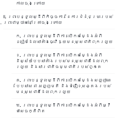
កាលចុងក្រោយ
II. ព្រះបន្ទូលស្ដីពីកិច្ចការនៃការជំនុំជម្រះរបស់
ព្រះជាម្ចាស់នៅគ្រាចុងក្រោយ
ក. ព្រះបន្ទូលស្ដីពីការបើកសម្ដែងអំពី
របៀបដែលសាតាំងធ្វើឱ្យមនុស្សជាតិពុករលួយ
ខ. ព្រះបន្ទូលស្ដីពីការបើកសម្ដែងអំពី
និស្ស័យបែបសាតាំងរបស់មនុស្សជាតិដែលពុក
រលួយ និងសារជាតិធម្មជាតិរបស់ពួកគេ
គ. ព្រះបន្ទូលស្ដីពីការបើកសម្ដែងសញ្ញាណ
បែបសាសនា អញ្ញមតិ និងជំនឿខុសឆ្គងរបស់
មនុស្សជាតិដែលពុករលួយ
ឃ. ព្រះបន្ទូលស្ដីពីការបើកសម្ដែងអំពីអ្វី
ជាសេចក្តីពិត