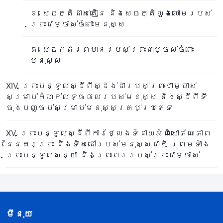
ខ. សេចក្តីដាស់តឿន និងសេចក្តីលួងលោមរបស់
ព្រះជាម្ចាស់ចំពោះមនុស្ស
គ. សេចក្តីព្រមានរបស់ព្រះជាម្ចាស់ចំពោះ
មនុស្ស
XIV. ព្រះបន្ទូលស្ដីពីស្ដង់ដារបស់ព្រះជាម្ចាស់
សម្រាប់កំណត់លទ្ធផលរបស់មនុស្ស និងស្ដីពីទី
ចុងបញ្ចប់សម្រាប់មនុស្សគ្រប់ប្រភេទ
XV. ព្រះបន្ទូលស្ដីពីការថ្លែងទំនាយអំពីសោភ័ណភាព
នៃនគរព្រះ និងទិសដៅរបស់មនុស្សជាតិ ព្រមទាំង
ព្រះបន្ទូលសន្យា និងព្រះពររបស់ព្រះជាម្ចាស់
មីនុយ