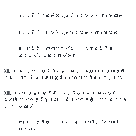
ខ. ស្ដីពីនិស្ស័យសុចរិតរបស់ព្រះជាម្ចាស់
គ. ស្ដីពីភាពបរិសុទ្ធរបស់ព្រះជាម្ចាស់
ឃ. ស្ដីពីព្រះជាម្ចាស់ជាប្រភពនៃជីវិត
សម្រាប់របស់គ្រប់យ៉ាង
XII. ព្រះបន្ទូលស្ដីពីរដ្ឋធម្មនុញ្ញ បញ្ញត្តិ
រដ្ឋបាល និងបទបញ្ជានៃយុគសម័យនៃនគរព្រះ
XIII. ព្រះបន្ទូលស្ដីពីសេចក្តីតម្រូវ សេចក្តី
ដាស់តឿន សេចក្ដីលួងលោម និងសេចក្តីព្រមានរបស់
ព្រះជាម្ចាស់
ក. សេចក្តីតម្រូវរបស់ព្រះជាម្ចាស់ចំពោះ
មនុស្ស