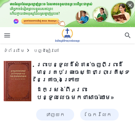
ទំព័រ​ដើម
បញ្ជីសៀវភៅ
ព្រះបន្ទូលដ៏សំខាន់ចេញពីព្រះដ៏
មានគ្រប់ព្រះចេស្ដា ជាព្រះគ្រីស្ទ
នៃគ្រាចុងក្រោយ
ដកស្រង់ពី «ព្រះ
បន្ទូលលេចមកជាសាច់ឈាម»
ទាញ​យក
ចែក​រំលែក