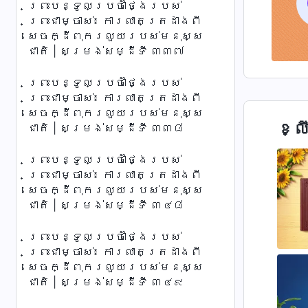
ព្រះបន្ទូលប្រចាំថ្ងៃរបស់
ព្រះជាម្ចាស់៖ ការលាតត្រដាងពី
សេចក្ដីពុករលួយរបស់មនុស្ស
ជាតិ | សម្រង់សម្ដីទី ៣៣៧
ព្រះបន្ទូលប្រចាំថ្ងៃរបស់
ព្រះជាម្ចាស់៖ ការលាតត្រដាងពី
សេចក្ដីពុករលួយរបស់មនុស្ស
ខ្ល
ជាតិ | សម្រង់សម្ដីទី ៣៣៨
ព្រះបន្ទូលប្រចាំថ្ងៃរបស់
ព្រះជាម្ចាស់៖ ការលាតត្រដាងពី
សេចក្ដីពុករលួយរបស់មនុស្ស
ជាតិ | សម្រង់សម្ដីទី ៣៤៨
ព្រះបន្ទូលប្រចាំថ្ងៃរបស់
ព្រះជាម្ចាស់៖ ការលាតត្រដាងពី
សេចក្ដីពុករលួយរបស់មនុស្ស
ជាតិ | សម្រង់សម្ដីទី ៣៤៩