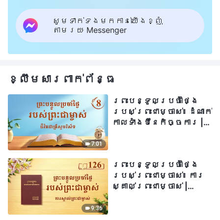
សូមទាក់ទងមកកាន់យើងខ្ញុំ
តាមរយៈ Messenger
ខ្លឹមសារ​ពាក់ព័ន្ធ
ព្រះបន្ទូលប្រចាំថ្ងៃ
របស់ព្រះជាម្ចាស់៖ ដំណាក់
កាលទាំងបីនៃកិច្ចការ |
សម្រង់​សម្ដីទី ៨
7:01
ព្រះបន្ទូលប្រចាំថ្ងៃ
របស់ព្រះជាម្ចាស់៖ ការ
ស្គាល់ព្រះជាម្ចាស់ |
សម្រង់​សម្ដីទី ១២៦
9:36