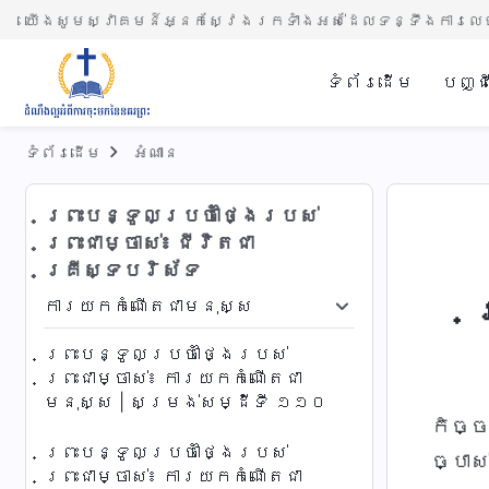
យើងសូមស្វាគមន៍អ្នកស្វែងរកទាំងអស់ដែលទន្ទឹងការលេច
ទំព័រ​ដើម
បញ្ជ
ទំព័រ​ដើម
អំណាន
ព្រះបន្ទូលប្រចាំថ្ងៃរបស់
ព្រះជាម្ចាស់៖ ជីវិតជា
គ្រីស្ទបរិស័ទ
ការ​យក​កំណើត​ជា​មនុស្ស
ុងក្រោយ
ការ​យក​កំណើត​ជា​មនុស្ស
ការស្គាល
ព្រះបន្ទូលប្រចាំថ្ងៃរបស់
ព្រះជាម្ចាស់៖ ការយកកំណើតជា
មនុស្ស | សម្រង់សម្ដីទី ១១០
កិច្
ព្រះបន្ទូលប្រចាំថ្ងៃរបស់
ច្បា
ព្រះជាម្ចាស់៖ ការយកកំណើតជា