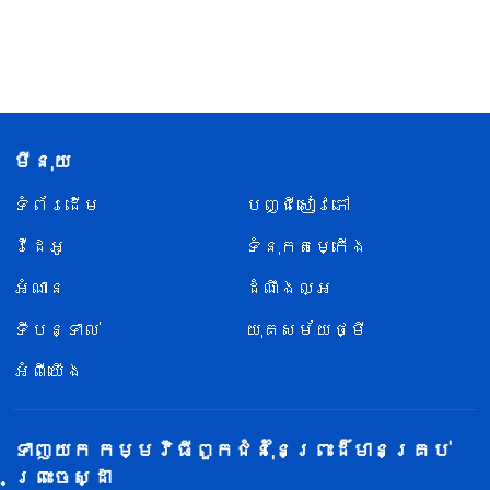
មីនុយ
ទំព័រ​ដើម
បញ្ជីសៀវភៅ
វីដេអូ
ទំនុកតម្កើង
អំណាន
ដំណឹងល្អ
ទីបន្ទាល់
យុគសម័យថ្មី
អំពីយើង
ទាញយក កម្មវិធីពួកជំនុំនៃព្រះដ៏មានគ្រប់
ព្រះចេស្ដា