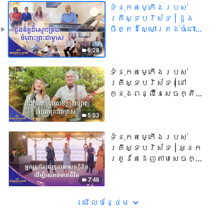
ទំនុកតម្កើង​របស់​
គ្រីស្ទបរិស័ទ​ | ដួង
ចិត្តដ៏ស្មោះត្រង់ចំពោះ
ព្រះជាម្ចាស់​ | សំឡេងនៃ
ការសរសើរ ២០២៦
6:28
ទំនុកតម្កើង​របស់​
គ្រីស្ទបរិស័ទ​ | នៅ
ក្នុងពន្លឺនៃសេចក្តី
ស្រឡាញ់របស់
ព្រះជាម្ចាស់​ | សំឡេងនៃ
5:03
ការសរសើរ ២០២៦
ទំនុកតម្កើង​របស់​
គ្រីស្ទបរិស័ទ​ | អ្នក
ត្រូវតែដេញតាមសេចក្ដី
ពិតដើម្បីរស់រានមាន
ជីវិត​ | សំឡេងនៃការ
7:48
សរសើរ ២០២៦
មើល​​បន្ថែម​