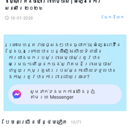
ដ៏ស្មោះត្រង់ចំពោះព្រះជាម្ចាស់​ | សំឡេងនៃការ
សរសើរ ២០២៦
ចែក​រំលែក
16-01-2026
គ្រោះមហន្តរាយផ្សេងៗបានធ្លាក់ចុះ សំឡេងរោទិ៍នៃ
ថ្ងៃចុងក្រោយបានបន្លឺឡើង ហើយទំនាយនៃ
ការយាងមករបស់ព្រះអម្ចាស់ត្រូវបាន
សម្រេច។ តើអ្នកចង់ស្វាគមន៍ព្រះអម្ចាស់
ជាមួយក្រុមគ្រួសាររបស់អ្នក ហើយទទួលបាន
ឱកាសត្រូវបានការពារដោយព្រះទេ?
សូមទាក់ទងមកកាន់យើងខ្ញុំ
តាមរយៈ Messenger
បែបនេះ​ច្រើនបន្ថែម​ទៀត​
10
/
71