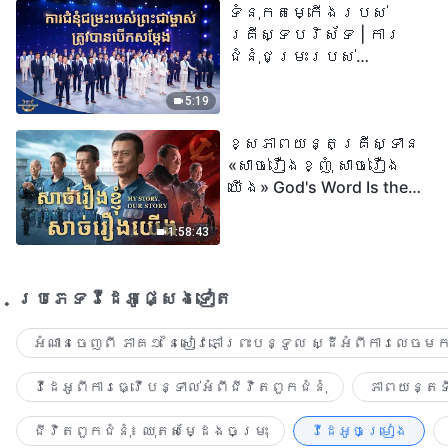
ទំនុកតម្កើង​របស់​
២០២៦
គ្រីស្ទបរិស័ទ | ការ
ជំនុំជម្រះរបស់
ព្រះជាម្ចាស់ត្រូវ
បានបើកសម្ដែង
5:19
ខ្សែភាពយន្តគ្រីស្ទាន
«សាច់រឿងខ្ញុំ សាច់រឿង
យើង» God's Word Is the
Power of Our Life
1:58:43
ប្រភេទ​វីដេអូ​ផ្សេង​ទៀត​
អំណានចេញពី ភាគ១ នៃសៀវភៅព្រះបន្ទូល ស្ដីអំពីការលេចមក
វីដេអូពីការធ្វើបន្ទាល់អំពីជីវិតពួកជំនុំ
ភាពយន្តទី
ជីវិតពួកជំនុំ៖ ឈុតសម្ដែងចម្រុះ
វីដេអូចម្រៀង​