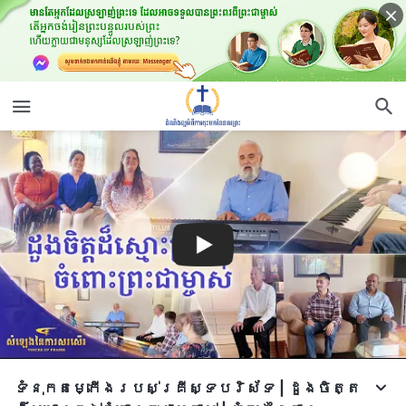
ទំនុកតម្កើង​របស់​គ្រីស្ទបរិស័ទ​ | ដួងចិត្ត