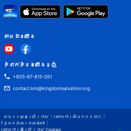
តាម​ដាន​យើង​
ទំនាក់​ទំនង​យើង​ខ្ញុំ
+855-87-815-261
contact.km@kingdomsalvation.org
លក្ខខណ្ឌ​ប្រើប្រាស់​
គោលការណ៍ឯកជនភាព
ថ្លែងអំណរគុណចំពោះ
គោលការណ៍ប្រើប្រាស់ Cookies