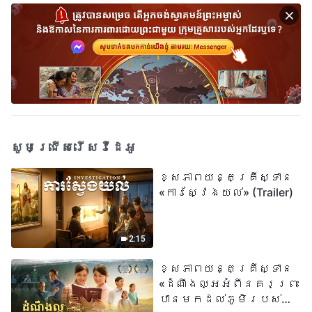
សូមជ្រើសរើសវីដេអូ
ខ្សែភាពយន្តគ្រីស្ទាន
«ការស្វែងយល់» (Trailer)
2:15
ខ្សែភាពយន្តគ្រីស្ទាន
«ដំណឹងល្អអំពីនគរព្រះ
បានមកដល់​ភូមិរបស់