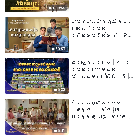
យើង​ហើយ​»
1:39:55
ទីបន្ទាល់ទាំងឡាយ នៃបទ
ពិសោធន៍របស់
គ្រីស្ទបរិស័ទ ភាគទី
៧៣ នេះ​ជាព្រះ​សូរសៀង​
របស់​ព្រះ​ជា​ម្ចាស់
50:57
ចម្រៀងជាក្រុម | នគរ
របស់ព្រះជាម្ចាស់
បានលេចមកនៅលើផែនដី |
សំឡេងនៃការសរសើរ
២០២៦
5:33
ទំនុកតម្កើង​របស់​
គ្រីស្ទបរិស័ទ​ | តើ
មនុស្សគួរដោះស្រាយការ
យល់ខុសរបស់ពួកគេអំពី
ព្រះជាម្ចាស់ដោយរបៀបណា?​
5:41
| សំឡេងនៃការសរសើរ