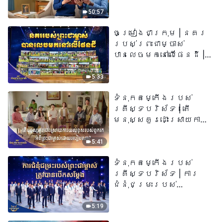
៧៣ នេះ​ជាព្រះ​សូរសៀង​
របស់​ព្រះ​ជា​ម្ចាស់
50:57
ចម្រៀងជាក្រុម | នគរ
របស់ព្រះជាម្ចាស់
បានលេចមកនៅលើផែនដី |
សំឡេងនៃការសរសើរ
២០២៦
5:33
ទំនុកតម្កើង​របស់​
គ្រីស្ទបរិស័ទ​ | តើ
មនុស្សគួរដោះស្រាយការ
យល់ខុសរបស់ពួកគេអំពី
ព្រះជាម្ចាស់ដោយរបៀបណា?​
5:41
| សំឡេងនៃការសរសើរ
ទំនុកតម្កើង​របស់​
២០២៦
គ្រីស្ទបរិស័ទ | ការ
ជំនុំជម្រះរបស់
ព្រះជាម្ចាស់ត្រូវ
បានបើកសម្ដែង
5:19