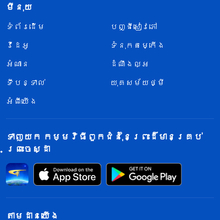
មីនុយ
ទំព័រ​ដើម
បញ្ជីសៀវភៅ
វីដេអូ
ទំនុកតម្កើង
អំណាន
ដំណឹងល្អ
ទីបន្ទាល់
យុគសម័យថ្មី
អំពីយើង
ទាញយក កម្មវិធីពួកជំនុំនៃព្រះដ៏មានគ្រប់
ព្រះចេស្ដា
តាម​ដាន​យើង​