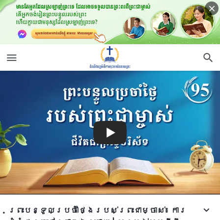
ព្រះបន្ទូលប្រចាំថ្ងៃរបស់ព្រះជាម្ចាស់៖ ការ