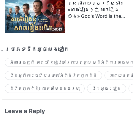
ខ្សែភាពយន្តគ្រីស្ទាន
«សាច់រឿងខ្ញុំ សាច់រឿង
យើង» God's Word Is the
Power of Our Life
1:58:43
ប្រភេទ​វីដេអូ​ផ្សេង​ទៀត​
អំណានចេញពី ភាគ១ នៃសៀវភៅព្រះបន្ទូល ស្ដីអំពីការលេចមក
វីដេអូពីការធ្វើបន្ទាល់អំពីជីវិតពួកជំនុំ
ភាពយន្តទី
ជីវិតពួកជំនុំ៖ ឈុតសម្ដែងចម្រុះ
វីដេអូចម្រៀង​
Leave a Reply