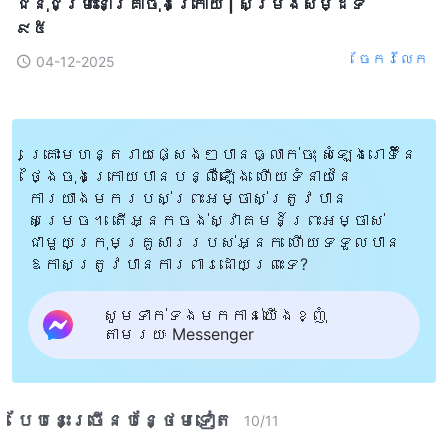
ជំនុំជម្រះនៅគ្រាចុងក្រោយ | សម្រង់សម្ដីទី
៩៥
ចែក​រំលែក
04-12-2025
គ្រោះមហន្តរាយផ្សេងៗបានធ្លាក់ចុះ សំឡេងរោទិ៍នៃ
ថ្ងៃចុងក្រោយបានបន្លឺឡើង ហើយទំនាយនៃ
ការយាងមករបស់ព្រះអម្ចាស់ត្រូវបាន
សម្រេច។ តើអ្នកចង់ស្វាគមន៍ព្រះអម្ចាស់
ជាមួយក្រុមគ្រួសាររបស់អ្នក ហើយទទួលបាន
ឱកាសត្រូវបានការពារដោយព្រះទេ?
សូមទាក់ទងមកកាន់យើងខ្ញុំ
តាមរយៈ Messenger
បែបនេះ​ច្រើនបន្ថែម​ទៀត​
10
/
11