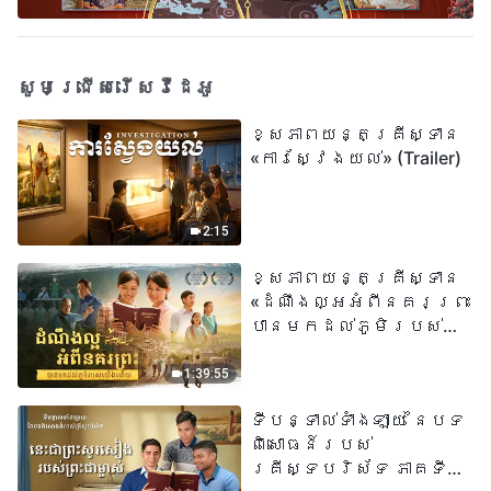
សូមជ្រើសរើសវីដេអូ
ខ្សែភាពយន្តគ្រីស្ទាន
«ការស្វែងយល់» (Trailer)
2:15
ខ្សែភាពយន្តគ្រីស្ទាន
«ដំណឹងល្អអំពីនគរព្រះ
បានមកដល់​ភូមិរបស់
យើង​ហើយ​»
1:39:55
ទីបន្ទាល់ទាំងឡាយ នៃបទ
ពិសោធន៍របស់
គ្រីស្ទបរិស័ទ ភាគទី