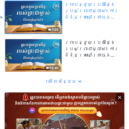
ព្រះបន្ទូលប្រចាំថ្ងៃ
របស់ព្រះជាម្ចាស់៖ ការ
ជំនុំជម្រះនៅគ្រាចុង
ក្រោយ | សម្រង់សម្ដីទី
៩៥
7:05
ព្រះបន្ទូលប្រចាំថ្ងៃ
របស់ព្រះជាម្ចាស់៖ ការ
ជំនុំជម្រះនៅគ្រាចុង
ក្រោយ | សម្រង់សម្ដីទី
៩៨
10:43
មើល​​បន្ថែម​