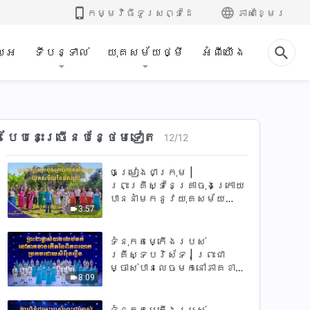
13:43
ចិត្តណាដែលល្អជាង
កម្មវិធី​ទូរសព្ទ​ដៃ​
ភាសាខ្មែរ
ព្រះហឫទ័យរបស់
ព្រះជាម្ចាស់ឡើយ | សំឡេងនៃ
ចម្រៀងជាក្រុម | ព្រះនាម
ការសរសើរ ២០២៦
របស់ព្រះជាម្ចាស់នឹងត្រូវ
ល្អ
ទីបន្ទាល់
យុគសម័យថ្មី
អំពីយើង
បានគេលើកតម្កើងថាជាធំនៅ
5:28
ក្នុងចំណោមប្រជាជាតិនៃ
សាសន៍ដទៃជាមិនខាន | សំឡេង
នៃការសរសើរ ២០២៦
ចម្រៀងជាក្រុម | ការ
ជំនុំជម្រះ​របស់​ព្រះជា
ម្ចាស់លើ​​ប្រទេស​និង​ប្រជា
បែបនេះ​ច្រើនបន្ថែម​ទៀត​
12
/
12
4:04
ជាតិ​ដ៏​ច្រើនអនេក​​ | សំឡេងនៃ
ការសរសើរ ២០២៦
ចម្រៀងជាក្រុម |
ព្រះគ្រីស្ទនៃគ្រាចុងក្រោយ
បាននាំមកនូវយុគសម័យ
3:57
នៃនគរព្រ | សំឡេងនៃការ
សរសើរ ២០២៦
ទំនុកតម្កើង​របស់​
គ្រីស្ទបរិស័ទ | ព្រះជា
ម្ចាស់បានលេចមកនៅភាគខាង
8:09
កើតនៃពិភពលោកប្រកបដោយ
សិរីរុងរឿង
ទំនុកតម្កើង​របស់​