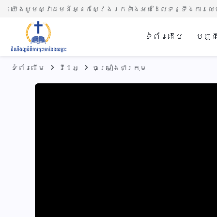
យើងសូមស្វាគមន៍អ្នកស្វែងរកទាំងអស់ដែលទន្ទឹងការលេច
ទំព័រ​ដើម
បញ្ជ
ទំព័រ​ដើម
វីដេអូ
ចម្រៀងជាក្រុម