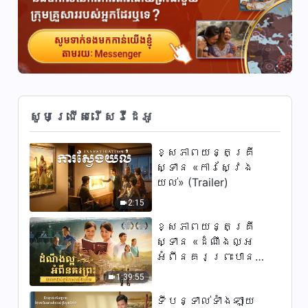
សូមជ្រើសរើសវីដេអូ
ខ្សែភាពយន្តគ្រី
ស្ទាន «ការស្វែង
យល់» (Trailer)
2:15
ខ្សែភាពយន្តគ្រី
ស្ទាន «ដំណឹងល្អ
អំពីនគរព្រះបាន
មកដល់​ភូមិរបស់យើង​
1:39:55
ហើយ​»
ទីបន្ទាល់ទាំងឡាយ