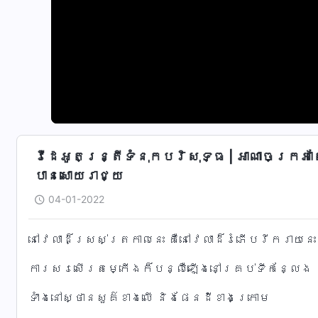
វីដេអូតន្រ្តីទំនុកបរិសុទ្ធ | អាណាចក្រអា
បានសោយរាជ្យ
04-01-2022
នៅវេលាដ៏ស្រស់ត្រកាលនេះ គឺនៅវេលាដ៏រំភើបរីករាយនេះ
ការសរសើរតម្កើងក៏បន្លឺឡើងនៅគ្រប់ទីកន្លែង
ទាំងនៅស្ថានសួគ៌ខាងលើ និងផែនដីខាងក្រោម