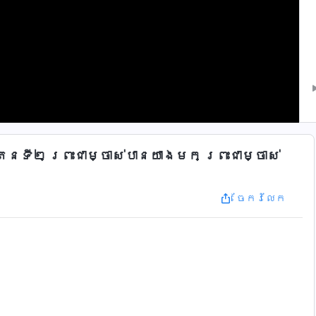
តែនទី២ ព្រះជាម្ចាស់បានយាងមក ព្រះជាម្ចាស់
ចែក​រំលែក