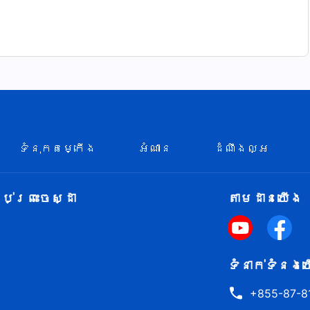
្រះជាម្ចាស់
យ
ទំនុកតម្កើង
អំណាន
ដំណឹងល្អ
ាស់ឡើយ
់ព្រះចេស្ដា
តាម​ដាន​យើង​
ទំនាក់​ទំនង​យ
្អាយ...
+855-87-8
ែលគ្មានអ្វីប្រៀបស្មើ...