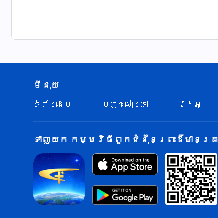
ពេលឮព្រះបន្ទូលដ៏ប្រឹតប្រៀនរបស់ព្រះជាម្ចាស់
និងគ្មានកន្លែងណាលាក់ខ្លួនឡើយ
ពួកគេនឹកឃើញអតីតកាល
នឹកឃើញពីរបៀបដែលពួកគេបានចំអក និងបានមើលងាយព
មីនុយ
គ្មានពេលណាដែលពួកគេមិនបានសម្ញែងខ្លួនឯងឡើ
ទំព័រ​ដើម
បញ្ជីសៀវភៅ
វីដេអូ
ហើយគ្មានពេលណាដែលពួកគេមិនបានបំពានលើព្រះជាម្ច
ថ្ងៃនេះ តើនរណាមិនស្រក់ទឹកភ្នែក?
ទាញយក កម្មវិធីពួកជំនុំនៃព្រះដ៏មានគ្រប
តើនរណាមិនមានអារម្មណ៍ស្ដាយក្រោយ?
ពិភពចក្រវាឡទាំងមូលពោរពេញដោយទំនួញសោក ...
ពេញដោយសម្លេងត្រេកអរ ... និងសម្លេងសើចក្អាកក
ឱក្ដីអំណរដែលគ្មានអ្វីប្រៀបបាន ... ឱក្ដីអំណរដ