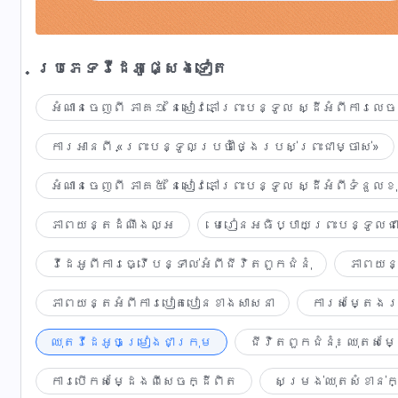
ក្រោយភ្លៀងមួយមេធំបានកន្លងទៅ
ពិភពលោកចាស់ដ៏ស្មោកគ្រោក
ប្រភេទ​វីដេអូ​ផ្សេង​ទៀត​
ក៏បានត្រលប់ជាពិភពលោកថ្មីទាំងស្រុង
អំណានចេញពី ភាគ១ នៃសៀវភៅព្រះបន្ទូល ស្ដីអំពីការលេ
ភ្នំនានាកំពុងផ្លាស់ប្ដូរ ... ទឹកក៏កំពុងផ្លាស់ប្ដូ
ការអានពី «ព្រះបន្ទូលប្រចាំថ្ងៃរបស់ព្រះជាម្ចាស់»
មនុស្សក៏កំពុងផ្លាស់ប្ដូរដែរ ... គឺអ្វីៗទាំងអស់ក
អំណានចេញពី ភាគ៥ នៃសៀវភៅព្រះបន្ទូល ស្ដីអំពីទំនួ
ឱភ្នំដ៏ស្ងាត់ជ្រងំអើយ! ចូរក្រោកឡើង ហើយរាំថ្វាយ
ភាពយន្តដំណឹងល្អ
មេរៀនអធិប្បាយព្រះបន្ទូលជា
ឱទឹកដ៏នឹងថ្កល់អើយ! ចូរបន្ដហូរដោយ សេរីចុះ!
វីដេអូពីការធ្វើបន្ទាល់អំពីជីវិតពួកជំនុំ
ភាពយន្
អ្នករាល់គ្នា ជាមនុស្សដែលកំពុងសុបិន អើយ!
ភាពយន្តអំពីការបៀតបៀនខាងសាសនា
ការសម្តែងរប
ចូរក្រោកឡើង ហើយដេញតាមក្ដីសុបិនទាំងនោះចុះ!
អ៎ ...! អ៎ ...!
ឈុតវីដេអូចម្រៀង​ជា​ក្រុម
ជីវិតពួកជំនុំ៖ ឈុតសម្
ព្រះជាម្ចាស់យាងមកហើយ ... ព្រះជាម្ចាស់គឺជាមហាក្សត
ការបើកសម្ដែងពីសេចក្ដីពិត
សម្រង់ឈុត​សំខាន់​ក