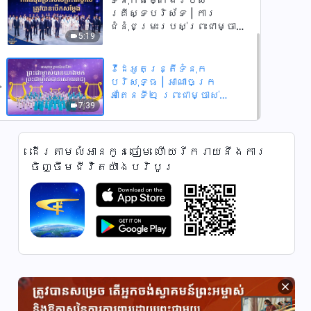
គ្រីស្ទបរិស័ទ | ការ
ជំនុំជម្រះរបស់ព្រះជាម្ចាស់
5:19
ត្រូវបានបើកសម្ដែង
វីដេអូតន្រ្តីទំនុក
បរិសុទ្ធ | អាណាចក្រ
អាតែនទី២ ព្រះជាម្ចាស់
7:39
បានយាងមក ព្រះជាម្ចាស់បាន
សោយរាជ្យ
ដើរតាមលំអានកូនចៀម ហើយរីករាយនឹងការ
ចិញ្ចឹមជីវិតយ៉ាងបរិបូរ