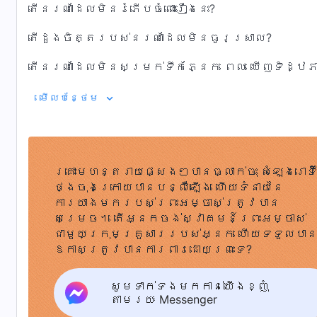
តើនរណាដែលមិនរំភើបចំពោះរឿងនេះ?
តើដួងចិត្តរបស់នរណាដែលមិនធូរស្រាល?
តើនរណាដែលមិនសម្រក់ទឹកភ្នែក ពេល ឃើញទិដ្ឋភា
អ៎ ...! អ៎ ...!
មើល​​បន្ថែម​
ផ្ទៃមេឃ មិនមែនជាផ្ទៃមេឃចាស់ទេ
ប៉ុន្ដែឥលូវនេះ គឺជាផ្ទៃមេឃនៃនគរព្រះវិញ
គ្រោះមហន្តរាយផ្សេងៗបានធ្លាក់ចុះ សំឡេងរោទិ៍
ផែនដីលែងជាផែនដីកាលពីមុនទៀតហើយ
ថ្ងៃចុងក្រោយបានបន្លឺឡើង ហើយទំនាយនៃ
ការយាងមករបស់ព្រះអម្ចាស់ត្រូវបាន
ប៉ុន្ដែឥលូវនេះ គឺជាទឹកដីដ៏បរិសុទ្ធវិញ
សម្រេច។ តើអ្នកចង់ស្វាគមន៍ព្រះអម្ចាស់
ជាមួយក្រុមគ្រួសាររបស់អ្នក ហើយទទួលបា
ក្រោយភ្លៀងមួយមេធំបានកន្លងទៅ
ឱកាសត្រូវបានការពារដោយព្រះទេ?
ពិភពលោកចាស់ដ៏ស្មោកគ្រោក
សូមទាក់ទងមកកាន់យើងខ្ញុំ
ក៏បានត្រលប់ជាពិភពលោកថ្មីទាំងស្រុង
តាមរយៈ Messenger