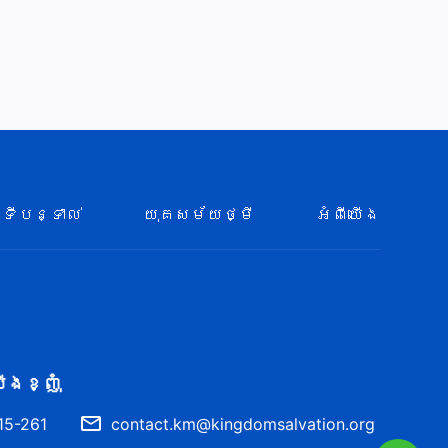
ទីបន្ទាល់
យុគសម័យថ្មី
អំពីយើង
ើង​ខ្ញុំ
15-261
contact.km@kingdomsalvation.org