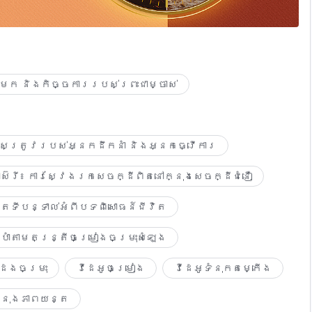
ចមក និងកិច្ចការរបស់ព្រះជាម្ចាស់
រ...
ំពុងផ្លាស់ប្ដូរ...
លខុសត្រូវរបស់អ្នកដឹកនាំ និងអ្នកធ្វើការ
ព្រះជាម្ចាស់!
ស៊េរី៖ ការស្វែងរកសេចក្ដីពិតនៅក្នុងសេចក្ដីជំនឿ
តទីបន្ទាល់អំពីបទពិសោធន៍ជីវិត
ាំតាមតន្ត្រីចម្រៀងចម្រុះសំឡេង
ដែងចម្រុះ
វីដេអូចម្រៀង​
វីដេអូទំនុក​តម្កើង​
្រ...
្នុង​ភាព​យន្ត