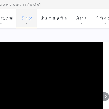
មករបស់ព្រះជាម្ចាស់!
ីសៀវភៅ
វីដេអូ
ទំនុកតម្កើង
អំណាន
ដំណឹង