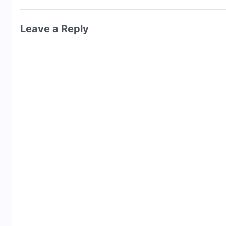
មនុស្សនឹងឃើញព្រះភ័ក្រ្ដរបស់ព្រះជាម្ចាស់ដោយ
Leave a Reply
ស្ដាប់ឮព្រះសូរសៀងរបស់ព្រះជាម្ចាស់ដោយត្រចៀក
ហើយពួកគេរស់ក្នុងជីវិតនៃនគរព្រះ ដោយបញ្ញាចិត្
ពិតជាផ្អែមល្ហែមណាស់ ... ពិតជាស្រស់ស្អាតណាស់...
បំភ្លេចមិនបានទេ...
អ៎ ...!
ក្នុងកំសួលនៃសេចក្ដីក្រោធរបស់ព្រះជាម្ចាស់
នាគដ៏ធំមានសម្បុរក្រហមជាប់គាំង
អារក្សក៏បង្ហាញរូបពិតរបស់វានៅក្នុង
ការជំនុំជម្រះដ៏មានឫទ្ធានុភាពរបស់ព្រះជាម្ចាស់
មនុស្សទាំងអស់មានអារម្មណ៍ខ្មាស