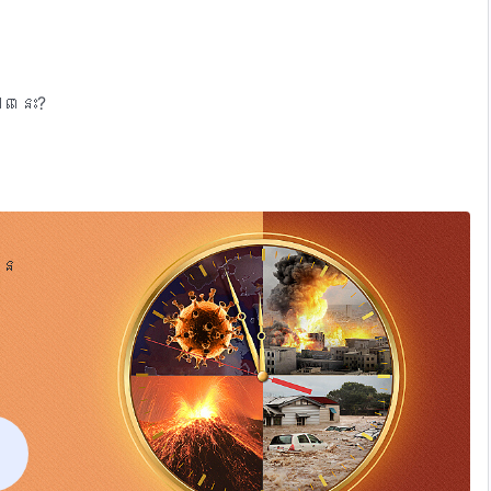
ពនេះ?
នៃ
ន