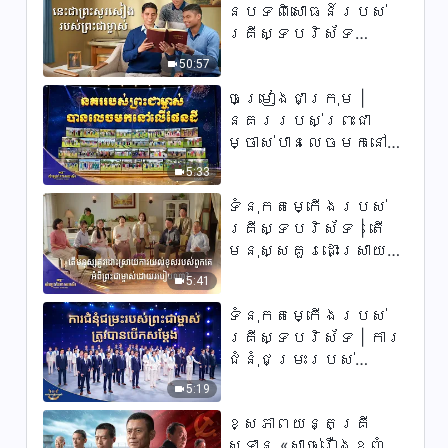
នៃបទពិសោធន៍របស់
គ្រីស្ទបរិស័ទ
ភាគទី ៧៣ នេះ​ជាព្រះ​
50:57
សូរសៀង​របស់​ព្រះ​ជា​
ចម្រៀងជាក្រុម |
ម្ចាស់
នគររបស់ព្រះជា
ម្ចាស់បានលេចមកនៅលើ
ផែនដី | សំឡេងនៃការ
5:33
សរសើរ ២០២៦
ទំនុកតម្កើង​របស់​
គ្រីស្ទបរិស័ទ​ | តើ
មនុស្សគួរដោះស្រាយ
ការយល់ខុសរបស់
5:41
ពួកគេអំពីព្រះជាម្ចាស់
ទំនុកតម្កើង​របស់​
ដោយរបៀបណា?​ | សំឡេង
គ្រីស្ទបរិស័ទ | ការ
នៃការសរសើរ
ជំនុំជម្រះរបស់
២០២៦
ព្រះជាម្ចាស់ត្រូវ
5:19
បានបើកសម្ដែង
ខ្សែភាពយន្តគ្រី
ស្ទាន «សាច់រឿងខ្ញុំ