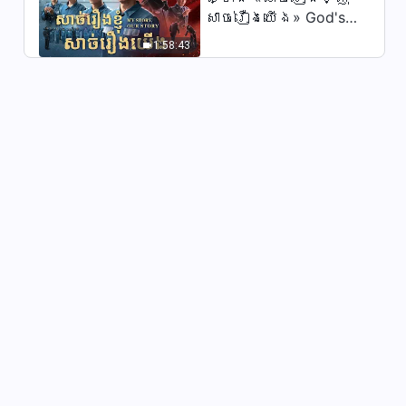
សាច់រឿងយើង» God's
Word Is the Power of
1:58:43
Our Life