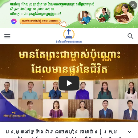
មនុស្សនៅទូទាំងពិភពលោករៀនភាសាចិន | ក្រុម