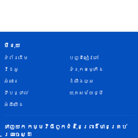
មីនុយ
ទំព័រ​ដើម
បញ្ជីសៀវភៅ
វីដេអូ
ទំនុកតម្កើង
អំណាន
ដំណឹងល្អ
ទីបន្ទាល់
យុគសម័យថ្មី
អំពីយើង
ទាញយក កម្មវិធីពួកជំនុំនៃព្រះដ៏មានគ្រប់
ព្រះចេស្ដា