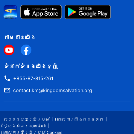
តាម​ដាន​យើង​
ទំនាក់​ទំនង​យើង​ខ្ញុំ
+855-87-815-261
contact.km@kingdomsalvation.org
លក្ខខណ្ឌ​ប្រើប្រាស់​
គោលការណ៍ឯកជនភាព
ថ្លែងអំណរគុណចំពោះ
គោលការណ៍ប្រើប្រាស់ Cookies