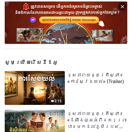
សូមជ្រើសរើសវីដេអូ
ខ្សែភាពយន្តគ្រីស្ទាន
«ការស្វែងយល់» (Trailer)
2:15
ខ្សែភាពយន្តគ្រីស្ទាន
«ដំណឹងល្អអំពីនគរព្រះ
បានមកដល់​ភូមិរបស់