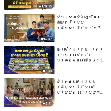
យើង​ហើយ​»
1:39:55
ទីបន្ទាល់ទាំងឡាយ នៃបទ
ពិសោធន៍របស់
គ្រីស្ទបរិស័ទ ភាគទី
៧៣ នេះ​ជាព្រះ​សូរសៀង​
របស់​ព្រះ​ជា​ម្ចាស់
50:57
ចម្រៀងជាក្រុម | នគរ
របស់ព្រះជាម្ចាស់
បានលេចមកនៅលើផែនដី |
សំឡេងនៃការសរសើរ
២០២៦
5:33
ទំនុកតម្កើង​របស់​
គ្រីស្ទបរិស័ទ​ | តើ
មនុស្សគួរដោះស្រាយការ
យល់ខុសរបស់ពួកគេអំពី
ព្រះជាម្ចាស់ដោយរបៀបណា?​
5:41
| សំឡេងនៃការសរសើរ