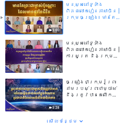
មនុស្សនៅទូទាំង
ពិភពលោករៀនភាសាចិន |
ក្រុមចម្រៀង៖ មានតែ
ព្រះជាម្ចាស់ប៉ុណ្ណោះដែល
មានផ្លូវនៃជីវិត |
5:00
សំឡេងនៃការសរសើរ
២០២៦
មនុស្សនៅទូទាំង
ពិភពលោករៀនភាសាចិន |
ការសូត្រ និងក្រុម
ចម្រៀង៖ គ្មានចិត្តណា
ដែលល្អជាងព្រះហឫទ័យ
13:43
របស់ព្រះជាម្ចាស់ឡើយ |
សំឡេងនៃការសរសើរ
ចម្រៀងជាក្រុម | ព្រះ
២០២៦
នាមរបស់ព្រះជាម្ចាស់
នឹងត្រូវបានគេលើក
តម្កើងថាជាធំនៅក្នុង
ចំណោមប្រជាជាតិនៃសាសន៍
5:28
ដទៃជាមិនខាន | សំឡេងនៃ
ការសរសើរ ២០២៦
មើល​​បន្ថែម​