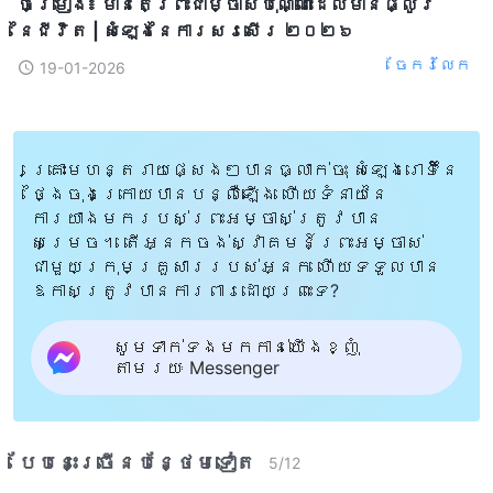
ចម្រៀង៖ មានតែព្រះជាម្ចាស់ប៉ុណ្ណោះដែលមានផ្លូវ
នៃជីវិត | សំឡេងនៃការសរសើរ ២០២៦
ចែក​រំលែក
19-01-2026
គ្រោះមហន្តរាយផ្សេងៗបានធ្លាក់ចុះ សំឡេងរោទិ៍នៃ
ថ្ងៃចុងក្រោយបានបន្លឺឡើង ហើយទំនាយនៃ
ការយាងមករបស់ព្រះអម្ចាស់ត្រូវបាន
សម្រេច។ តើអ្នកចង់ស្វាគមន៍ព្រះអម្ចាស់
ជាមួយក្រុមគ្រួសាររបស់អ្នក ហើយទទួលបាន
ឱកាសត្រូវបានការពារដោយព្រះទេ?
សូមទាក់ទងមកកាន់យើងខ្ញុំ
តាមរយៈ Messenger
បែបនេះ​ច្រើនបន្ថែម​ទៀត​
5
/
12