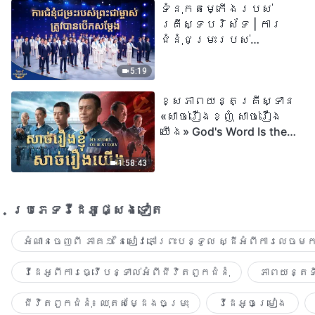
ទំនុកតម្កើង​របស់​
២០២៦
គ្រីស្ទបរិស័ទ | ការ
ជំនុំជម្រះរបស់
ព្រះជាម្ចាស់ត្រូវ
បានបើកសម្ដែង
5:19
ខ្សែភាពយន្តគ្រីស្ទាន
«សាច់រឿងខ្ញុំ សាច់រឿង
យើង» God's Word Is the
Power of Our Life
1:58:43
ប្រភេទ​វីដេអូ​ផ្សេង​ទៀត​
អំណានចេញពី ភាគ១ នៃសៀវភៅព្រះបន្ទូល ស្ដីអំពីការលេចមក
វីដេអូពីការធ្វើបន្ទាល់អំពីជីវិតពួកជំនុំ
ភាពយន្តទី
ជីវិតពួកជំនុំ៖ ឈុតសម្ដែងចម្រុះ
វីដេអូចម្រៀង​