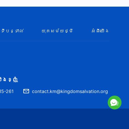
ទីបន្ទាល់
យុគសម័យថ្មី
អំពីយើង
ើង​ខ្ញុំ
15-261
contact.km@kingdomsalvation.org