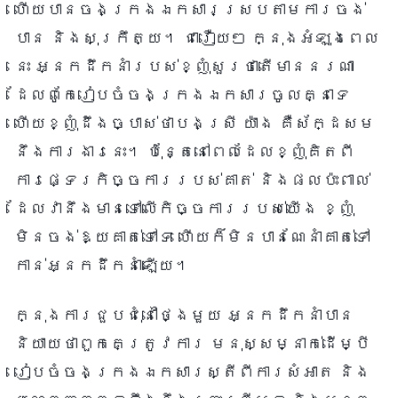
ហើយបានចងក្រងឯកសារស្របតាមការចង់
បាន និងសុក្រឹត្យ។ ជារឿយៗ ក្នុងអំឡុងពេល
នេះ អ្នកដឹកនាំរបស់ខ្ញុំសួរថាតើមាននរណា
ដែលពូកែរៀបចំចងក្រងឯកសារចូលគ្នាទេ
ហើយខ្ញុំដឹងច្បាស់ថាបងស្រី យ៉ាង គឺស័ក្ដសម
នឹងការងារនេះ។ ប៉ុន្តែនៅពេលដែលខ្ញុំគិតពី
ការផ្ទេរកិច្ចការរបស់គាត់ និងផលប៉ះពាល់
ដែលវានឹងមានទៅលើកិច្ចការរបស់យើង ខ្ញុំ
មិនចង់ឱ្យគាត់ទៅទេ ហើយក៏មិនបានណែនាំគាត់ទៅ
កាន់អ្នកដឹកនាំឡើយ។
ក្នុងការជួបជុំនៅថ្ងៃមួយ អ្នកដឹកនាំបាន
និយាយថាពួកគេត្រូវការ មនុស្សម្នាក់ដើម្បី
រៀបចំចងក្រងឯកសារស្តីពីការសំអាត និង