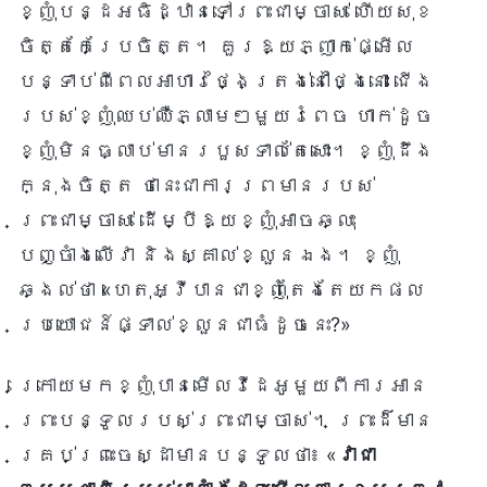
ខ្ញុំបន្ដអធិដ្ឋានទៅព្រះជាម្ចាស់ ហើយសុខ
ចិត្តកែប្រែចិត្ត។ គួរឱ្យភ្ញាក់ផ្អើល
បន្ទាប់ពីពេលអាហារថ្ងៃត្រង់នៅថ្ងៃនោះ ជើង
របស់ខ្ញុំឈប់ឈឺភ្លាមៗមួយរំពេច ហាក់ដូច
ខ្ញុំមិនធ្លាប់មានរបួសទាល់តែសោះ។ ខ្ញុំដឹង
ក្នុងចិត្ត ថានេះជាការព្រមានរបស់
ព្រះជាម្ចាស់ ដើម្បីឱ្យខ្ញុំអាចឆ្លុះ
បញ្ចាំងលើវា និងស្គាល់ខ្លួនឯង។ ខ្ញុំ
ឆ្ងល់ថា «ហេតុអ្វីបានជាខ្ញុំតែងតែយកផល
ប្រយោជន៍ផ្ទាល់ខ្លួនជាធំដូចនេះ?»
ក្រោយមកខ្ញុំបានមើលវីដេអូមួយពីការអាន
ព្រះបន្ទូលរបស់ព្រះជាម្ចាស់។ ព្រះដ៏មាន
គ្រប់ព្រះចេស្ដាមានបន្ទូលថា៖ «
វាជា