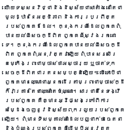
ហើយទស្សនវិជ្ជា និងនិស្ស័យជាសាតាំង នៅតែជា
មូលដ្ឋាននៃអត្ថិភាព និងការប្រព្រឹត្ត
របស់ពួកគេដដែល។ ក្នុងករណីដែលពួកគេពុំ
បានយល់ពីសេចក្ដីពិត ពួកគេពុំស្វែងរកនោះ
ទេ។ ក្នុងករណីដែលពួកគេបានយល់ពីសេចក្ដី
ពិត ពួកគេពុំអនុវត្តវាឡើយ ពុំបានសរសើរ
តម្កើងព្រះជាម្ចាស់ថាអស្ចារ្យ ឬចាត់ទុក
សេចក្ដីពិតជារតនសម្បត្តិឡើយ។ បើទោះបីជា
ពួកគេមានឈ្មោះជាអ្នកដើរតាមព្រះជាម្ចាស់ក្ដី
ក៏វាគ្រាន់តែជាឈ្មោះតែប៉ុណ្ណោះ។ សារជាតិនៃទង្វើ
របស់ពួកគេ គឺគ្មានអ្វីផ្សេងក្រៅពីការ
សម្ដែងចេញនូវនិស្ស័យពុករលួយរបស់ពួកគេ
ឡើយ។ ពុំមានទីសម្គាល់ណាដែលបញ្ជាក់ថា ចេតនា
និងបំណងរបស់ពួកគេ គឺដើម្បីអនុវត្ត