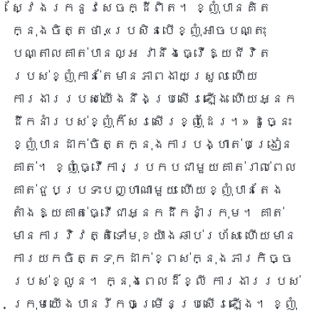
ស្វែងរកនូវសេចក្ដីពិត។ ខ្ញុំបានគិត
ក្នុងចិត្តថា «ប្រសិនបើខ្ញុំអាចបណ្តុះ
បណ្តាលគាត់បានល្អ វានឹងធ្វើឱ្យជីវិត
របស់ខ្ញុំកាន់តែមានភាពងាយស្រួល ហើយ
ការងាររបស់យើងនឹងប្រសើរឡើង ហើយអ្នក
ដឹកនាំរបស់ខ្ញុំក៏សរសើរខ្ញុំដែរ។» ដូច្នេះ
ខ្ញុំបានដាក់ចិត្តក្នុងការបង្ហាត់បង្រៀន
គាត់។ ខ្ញុំធ្វើការប្រកបជាមួយគាត់រាល់ពេល
គាត់ជួបប្រទះបញ្ហាណាមួយ ហើយខ្ញុំបានតែង
តាំងឱ្យគាត់ធ្វើជាអ្នកដឹកនាំក្រុម។ គាត់
មានការវិវត្តិទៅមុខយ៉ាងឆាប់រហ័ស ហើយមាន
ការយកចិត្តទុកដាក់ខ្ពស់ក្នុងភារកិច្ច
របស់ខ្លួន។ ក្នុងពេលដ៏ខ្លី ការងាររបស់
ក្រុមយើងបានរីកចម្រើនប្រសើរឡើង។ ខ្ញុំ