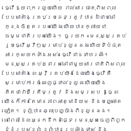
ធ្វើឱ្យពុករលួយហើយ រាល់សារធាតុពិសពុល
បែបសាតាំងគ្រប់ប្រភេទត្រូវបានដាំជាប់នៅ
ក្នុងចិត្តរបស់យើង ហើយបានក្លាយជា
ធម្មជាតិរបស់យើង។ ចូរយក «មនុស្សគ្រប់
រូបធ្វើអ្វីៗសម្រាប់ខ្លួនឯង ហើយទីបំផុត
អារក្សយកទាំងអស់» ធ្វើជាឧទាហរណ៍។
មនុស្សគ្រប់គ្នារស់នៅជាមួយសារជាតិពិសពុល
បែបសាតាំងនេះ អ្វីគ្រប់យ៉ាងដែលយើងធ្វើគឺ
សម្រាប់ការចំណេញផ្ទាល់ខ្លួន ហើយយើង
គិតថាវាគឺត្រឹមត្រូវ និងសមស្រប ដូច្នេះ
យើងក៏កាន់តែមានភាពអាត្មានិយម និងបញ្ឆោត
ទៀត។ ខ្ញុំបានឆ្លុះបញ្ចាំងពីខ្លួនឯង។
នៅពេលដែលអ្នកដឹកនាំផ្ទេរមនុស្សចេញពីពួក
ជំនុំរបស់ខ្ញុំ ខ្ញុំបានប្រឆាំងទាស់ និង