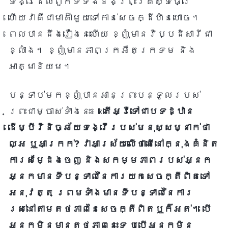
ទង្វើដែលពួកទទឹងនឹងព្រះគ្រីស្ទធ្វើ
ហើយវាគឺជាមាគ៌ាមួយទៅកាន់សេចក្ដីហិនហោច។
ពេលបានដឹងរឿងនេះហើយ ខ្ញុំមានវិប្បដិសារីជា
ខ្លាំង។ ខ្ញុំមានភាពក្រអឺតក្រទម និង
អាត្មានិយម។
បន្ទាប់មកខ្ញុំបានអានព្រះបន្ទូលរបស់
ព្រះជាម្ចាស់ទាំងនេះ៖ «
តើអ្វីទៅជាបទដ្ឋាន
ដើម្បីវិនិច្ឆ័យទង្វើរបស់មនុស្សម្នាក់ថា
ល្អ ឬអាក្រក់? វាអាស្រ័យលើថាតើនៅក្នុងគំនិត
ការសម្ដែងចេញ និងសកម្មភាពរបស់អ្នក
អ្នកមានទីបន្ទាល់នៃការយកសេចក្តីពិតទៅ
អនុវត្ត ព្រមទាំងមានទីបន្ទាល់នៃការ
រស់នៅតាមតថភាពនៃសេចក្តីពិតឬក៏អត់។ បើ
អ្នកមិនមានតថភាពនេះទេ ឬបើអ្នកមិន