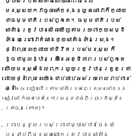
ច្បាស់របស់សាតាំង ហើយនៅពេលដែល
មនុស្សយកវាចូលទៅក្នុងខ្លួន នោះវាក៏ក្លាយ
ជាធម្មជាតិរបស់ពួកគេ។ ធម្មជាតិរបស់
សាតាំងត្រូវបានមើលឃើញតាមរយៈពាក្យសម្ដី
ទាំងនេះ ព្រោះវាតំណាងឲ្យសាតាំងទាំងស្រុង។
ថ្នាំពុលនេះក្លាយជាជីវិតរបស់មនុស្ស ក៏
ដូចជាមូលដ្ឋានគ្រឹះនៃអត្ថិភាពរបស់ពួកគេ
ហើយមនុស្សដែលពុករលួយត្រូវបានត្រួតត្រា
ដោយថ្នាំពុលនេះយ៉ាងជាប់លាប់អស់រយៈពេលរាប់ពាន់
ឆ្នាំ
»
(«របៀបដើរតាមមាគ៌ារបស់ពេត្រុស» នៅក្នុង
សៀវភៅ កំណត់ហេតុនៃការសន្ទនាអំពីព្រះគ្រីស្ទនៃ
។
គ្រាចុងក្រោយ)
ព្រះបន្ទូលរបស់ព្រះជាម្ចាស់បានចែងថា
បន្ទាប់ពីមនុស្សលោកត្រូវបានសាតាំង