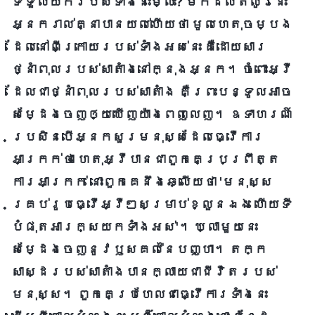
ទទួលយករបស់ទាំងនេះម្ល៉េះ? មកដល់ឥលូវនេះ
អ្នករាល់គ្នាបានយល់ហើយថា មូលហេតុចម្បង
ដែលនៅពីក្រោយរបស់ទាំងអស់នេះ គឺដោយសារ
ថ្នាំពុលរបស់សាតាំងនៅក្នុងអ្នក។ ចំពោះអ្វី
ដែលជាថ្នាំពុលរបស់សាតាំង គឺព្រះបន្ទូលអាច
សម្ដែងចេញឲ្យឃើញយ៉ាងពេញលេញ។ ឧទាហរណ៍
ប្រសិនបើអ្នកសួរមនុស្សដែលធ្វើការ
អាក្រក់ថា ហេតុអ្វីបានជាពួកគេប្រព្រឹត្ត
ការអាក្រក់ នោះពួកគេនឹងឆ្លើយថា 'មនុស្ស
គ្រប់រូបធ្វើអ្វីៗសម្រាប់ខ្លួនឯង ហើយទី
បំផុតអារក្សយកទាំងអស់'។ ឃ្លាមួយនេះ
សម្ដែងចេញនូវឫសគល់នៃបញ្ហា។ តក្ក
សាស្ដរបស់សាតាំងបានក្លាយជាជីវិតរបស់
មនុស្ស។ ពួកគេប្រហែលជាធ្វើការទាំងនេះ