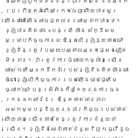
បណ្តេញពួកទទឹងនឹងព្រះគ្រីស្ទ និងអ្នក
ប្រព្រឹត្តអំពើអាក្រក់ចេញ ហើយបានសួរ
យើងថាតើយើងអាចផ្តល់នរណាម្នាក់បានទេ។
ខ្ញុំបានគិតថា៖ «បងស្រី យ៉ាង ស័ក្ដិសម
សម្រាប់កិច្ចការនេះ ប៉ុន្តែបើខ្ញុំឱ្យគាត់ទៅ
ខ្ញុំនឹងត្រូវបណ្តុះបណ្តាលអ្នកផ្សេងទៀត
មិនខាន។ វាត្រូវការចំណាយកម្លាំងច្រើន
ណាស់។ តើអ្នកដឹកនាំរបស់ខ្ញុំនឹងគិតយ៉ាងណា
ចំពោះខ្ញុំ បើកិច្ចការរបស់យើងចាប់ផ្តើម
ធ្លាក់ចុះ? បងស្រីតាំងក៏ពូកែក្នុងការចង
ក្រងឯកសារដែរ ប៉ុន្តែគាត់មានភាព
អសកម្មបន្ដិចក្នុងភារកិច្ចរបស់គាត់
ហើយភាគច្រើនគាត់តែងត្រូវការជំនួយជា
ច្រើន។ ខ្ញុំនឹងណែនាំគាត់ជំនួសវិញ។ ធ្វើដូច