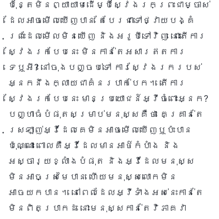
ប៉ុន្តែមិនព្យាយាមដើម្បីស្វែងរកព្រះជាម្ចាស់
ដែលអាចមើលឃើញបាន តែបែរជាទៅថ្វាយបង្គំ
ព្រះដែលមើលមិនឃើញ និងអរូបីទៅវិញ នោះតើការ
ស្វែងរកបែបនេះ មិនកាន់តែអសារឥតការ
ទេឬអី? នៅចុងបញ្ចប់ទៅ ការស្វែងរករបស់
អ្នកនឹងក្លាយជាគំនរបាក់បែក។ តើការ
ស្វែងរកបែបនេះ មានប្រយោជន៍អ្វីចំពោះអ្នក?
បញ្ហាធំបំផុតសម្រាប់មនុស្សគឺថា គេគ្រាន់តែ
ស្រឡាញ់អ្វីដែលគេមិនអាចមើលឃើញឬប៉ះបាន
ប៉ុណ្ណោះ ពោលគឺអ្វីដែលមានអាថ៌កំបាំង និង
អស្ចារ្យខ្លាំងបំផុត និងអ្វីដែលមនុស្ស
មិនអាចស្រមៃបាន ហើយមនុស្សលោកមិន
អាចយកបាន។ នៅពេលដែលអ្វីទាំងអស់នេះកាន់តែ
មិនពិតប្រាកដ នោះមនុស្សកាន់តែវិភាគវា