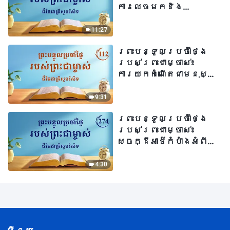
ការលេចមកនិង
កិច្ចការរបស់
ព្រះជាម្ចាស់ | សម្រង់
11:27
សម្ដីទី ៦៩
ព្រះបន្ទូលប្រចាំថ្ងៃ
របស់ព្រះជាម្ចាស់៖
ការយកកំណើតជាមនុស្ស |
សម្រង់​សម្ដីទី ១១២
9:31
ព្រះបន្ទូលប្រចាំថ្ងៃ
របស់ព្រះជាម្ចាស់៖
សេចក្ដីអាថ៌កំបាំងអំពី
ព្រះគម្ពីរ | សម្រង់​
សម្ដីទី ២៧៤
4:30