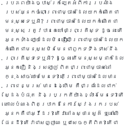
ប្រភពយ៉ាងច្បាស់ក្រឡែតអំពីការប្រឆាំង
របស់អ្នកចំពោះព្រះជាម្ចាស់ដែលយកកំណើតជា
មនុស្សទេឬអី? ព្រះជាម្ចាស់ដែលយកកំណើតជា
មនុស្ស ត្រូវបានគេហៅថាព្រះគ្រីស្ទ ដូចនេះ តើ
អ្នកទាំងឡាយដែលមិនជឿលើព្រះជាម្ចាស់ដែលយក
កំណើតជាមនុស្សមិនមែនជាពួកទទឹងទាស់នឹង
ព្រះគ្រីស្ទទេឬអី? ដូច្នេះ តើមនុស្សម្នាក់ដែល
អ្នកជឿ និងស្រឡាញ់ ពិតជាព្រះជាម្ចាស់នៅ
ក្នុងសាច់ឈាមមែនទេ? តើព្រះជាម្ចាស់ដែលមាន
ព្រះជន្មរស់ មានដង្ហើម គឺជាព្រះដែលជាក់
ស្ដែងបំផុត និងប្រក្រតីយ៉ាងខ្លាំងមែនទេ? តើ
គោលបំណងពិតប្រាកដនៃការស្វែងរករបស់
អ្នកគឺជាអ្វីដែរ? តើវានៅឯស្ថានសួគ៌ ឬនៅលើ
ផែនដី? តើវាជាសញ្ញាណ ឬជាសេចក្តីពិត? តើជា