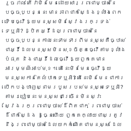
រួចរាល់ តើវាមិនមែនដោយសារព្រះជាម្ចាស់នៃ
បច្ចុប្បន្ននេះ មានភាពជាក់ស្ដែងខ្លាំងពេក
ទើបធ្វើឱ្យមនុស្សមិនស្វែងរកទ្រង់
ទេឬអី? ដ្បិតអ្វីដែលព្រះជាម្ចាស់នៃ
បច្ចុប្បន្នកាលនេះទាមទារពីមនុស្សគឺច្បាស់
ជាអ្វីដែលមនុស្សមិនសុខចិត្តធ្វើតាមខ្លាំង
បំផុត និងជាអ្វីដែលធ្វើឱ្យពួកគេមាន
អារម្មណ៍អាប់មុខ។ តើនេះមិនមែនធ្វើឱ្យ
មនុស្សកាន់តែលំបាកទេឬអី? តើនេះមិនមែនជាការ
បើកបង្ហាញស្នាមរបួសរបស់មនុស្សទេឬអី?
តាមរបៀបនេះ មនុស្សជាច្រើនមិនស្វះ
ស្វែងរកព្រះជាម្ចាស់ដ៏ពិតជាក់ ព្រះជាម្ចាស់
ដ៏ជាក់ស្ដែង ដូច្នេះហើយ ពួកគេក្លាយជាសត្រូវ
នឹងព្រះជាម្ចាស់ដែលយកកំណើតជាមនុស្ស ដែល