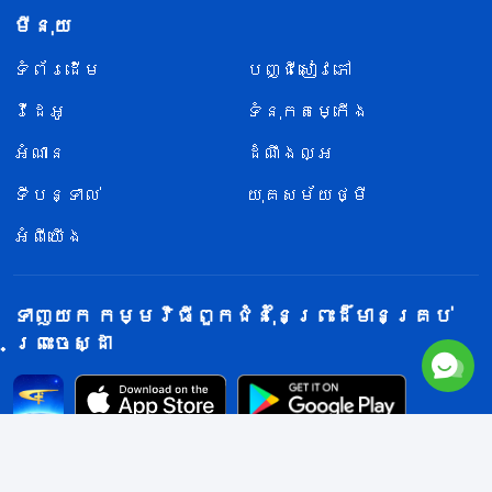
មីនុយ
ទំព័រ​ដើម
បញ្ជីសៀវភៅ
វីដេអូ
ទំនុកតម្កើង
អំណាន
ដំណឹងល្អ
ទីបន្ទាល់
យុគសម័យថ្មី
អំពីយើង
ទាញយក កម្មវិធីពួកជំនុំនៃព្រះដ៏មានគ្រប់
ព្រះចេស្ដា