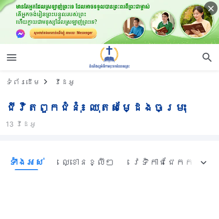
ទំព័រ​ដើម
វីដេអូ
ជីវិតពួកជំនុំ៖ ឈុតសម្ដែងចម្រុះ
13 វីដេអូ
ទាំង​អស់
ល្ខោនខ្លីៗ
វេទិកាជជែកកម្សាន