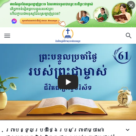
ព្រះបន្ទូលប្រចាំថ្ងៃរបស់ព្រះជាម្ចាស់៖