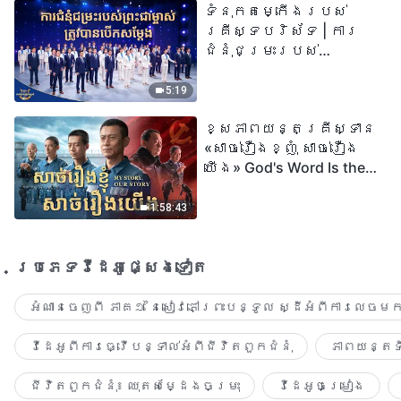
ទំនុកតម្កើង​របស់​
២០២៦
គ្រីស្ទបរិស័ទ | ការ
ជំនុំជម្រះរបស់
ព្រះជាម្ចាស់ត្រូវ
បានបើកសម្ដែង
5:19
ខ្សែភាពយន្តគ្រីស្ទាន
«សាច់រឿងខ្ញុំ សាច់រឿង
យើង» God's Word Is the
Power of Our Life
1:58:43
ប្រភេទ​វីដេអូ​ផ្សេង​ទៀត​
អំណានចេញពី ភាគ១ នៃសៀវភៅព្រះបន្ទូល ស្ដីអំពីការលេចមក
វីដេអូពីការធ្វើបន្ទាល់អំពីជីវិតពួកជំនុំ
ភាពយន្តទី
ជីវិតពួកជំនុំ៖ ឈុតសម្ដែងចម្រុះ
វីដេអូចម្រៀង​