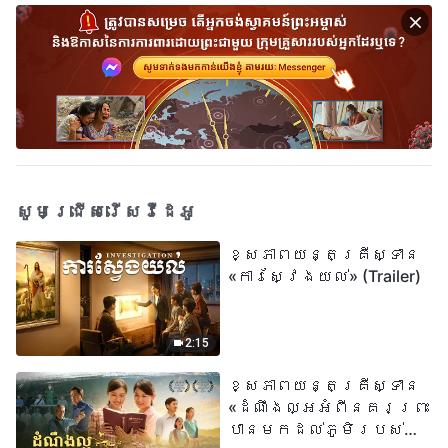
សូមជ្រើសរើសវីដេអូ
ខ្សែភាពយន្តគ្រីស្ទាន
«ការស្វែងយល់» (Trailer)
2:15
ខ្សែភាពយន្តគ្រីស្ទាន
«ដំណឹងល្អអំពីនគរព្រះ
បានមកដល់​ភូមិរបស់