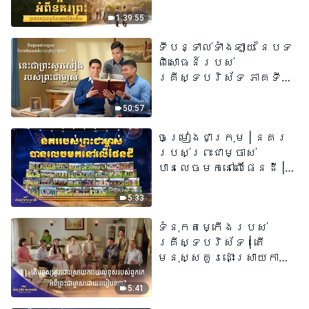
យើង​ហើយ​»
1:39:55
ទីបន្ទាល់ទាំងឡាយ នៃបទ
ពិសោធន៍របស់
គ្រីស្ទបរិស័ទ ភាគទី
៧៣ នេះ​ជាព្រះ​សូរសៀង​
របស់​ព្រះ​ជា​ម្ចាស់
50:57
ចម្រៀងជាក្រុម | នគរ
របស់ព្រះជាម្ចាស់
បានលេចមកនៅលើផែនដី |
សំឡេងនៃការសរសើរ
២០២៦
5:33
ទំនុកតម្កើង​របស់​
គ្រីស្ទបរិស័ទ​ | តើ
មនុស្សគួរដោះស្រាយការ
យល់ខុសរបស់ពួកគេអំពី
ព្រះជាម្ចាស់ដោយរបៀបណា?​
5:41
| សំឡេងនៃការសរសើរ