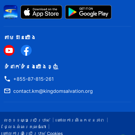
តាម​ដាន​យើង​
ទំនាក់​ទំនង​យើង​ខ្ញុំ
+855-87-815-261
contact.km@kingdomsalvation.org
លក្ខខណ្ឌ​ប្រើប្រាស់​
គោលការណ៍ឯកជនភាព
ថ្លែងអំណរគុណចំពោះ
គោលការណ៍ប្រើប្រាស់ Cookies