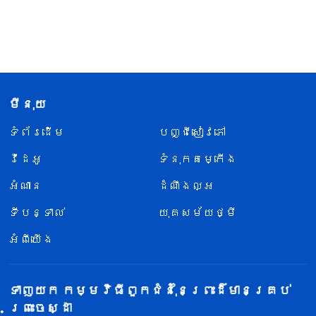
មីនុយ
ទំព័រ​ដើម
បញ្ជីសៀវភៅ
វីដេអូ
ទំនុកតម្កើង
អំណាន
ដំណឹងល្អ
ទីបន្ទាល់
យុគសម័យថ្មី
អំពីយើង
ទាញយក កម្មវិធីពួកជំនុំនៃព្រះដ៏មានគ្រប់
ព្រះចេស្ដា