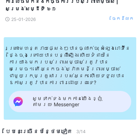
ការលេចមកនិងកិច្ចការរបស់ព្រះជាម្ចាស់ |
សម្រង់​សម្ដីទី ៦១
ចែក​រំលែក
25-01-2026
គ្រោះមហន្តរាយផ្សេងៗបានធ្លាក់ចុះ សំឡេងរោទិ៍នៃ
ថ្ងៃចុងក្រោយបានបន្លឺឡើង ហើយទំនាយនៃ
ការយាងមករបស់ព្រះអម្ចាស់ត្រូវបាន
សម្រេច។ តើអ្នកចង់ស្វាគមន៍ព្រះអម្ចាស់
ជាមួយក្រុមគ្រួសាររបស់អ្នក ហើយទទួលបាន
ឱកាសត្រូវបានការពារដោយព្រះទេ?
សូមទាក់ទងមកកាន់យើងខ្ញុំ
តាមរយៈ Messenger
បែបនេះ​ច្រើនបន្ថែម​ទៀត​
3
/
14