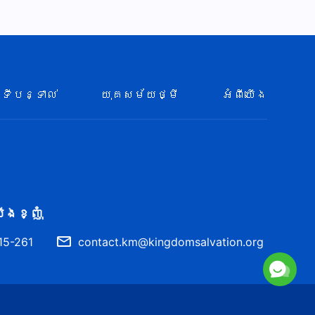
ទីបន្ទាល់
យុគសម័យថ្មី
អំពីយើង
ើង​ខ្ញុំ
15-261
contact.km@kingdomsalvation.org