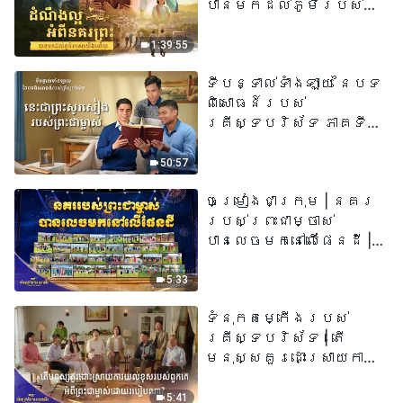
បានមកដល់​ភូមិរបស់
យើង​ហើយ​»
1:39:55
ទីបន្ទាល់ទាំងឡាយ នៃបទ
ពិសោធន៍របស់
គ្រីស្ទបរិស័ទ ភាគទី
៧៣ នេះ​ជាព្រះ​សូរសៀង​
របស់​ព្រះ​ជា​ម្ចាស់
50:57
ចម្រៀងជាក្រុម | នគរ
របស់ព្រះជាម្ចាស់
បានលេចមកនៅលើផែនដី |
សំឡេងនៃការសរសើរ
២០២៦
5:33
ទំនុកតម្កើង​របស់​
គ្រីស្ទបរិស័ទ​ | តើ
មនុស្សគួរដោះស្រាយការ
យល់ខុសរបស់ពួកគេអំពី
ព្រះជាម្ចាស់ដោយរបៀបណា?​
5:41