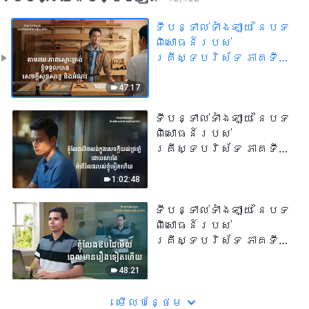
ទីបន្ទាល់ទាំងឡាយ នៃបទ
ពិសោធន៍របស់
គ្រីស្ទបរិស័ទ ភាគទី
១០៧ តាមរយៈភាពស្មោះ
ត្រង់ ខ្ញុំទទួលបាន
47:17
សេចក្តីសុខសាន្ត និង
អំណរ
ទីបន្ទាល់ទាំងឡាយ នៃបទ
ពិសោធន៍របស់
គ្រីស្ទបរិស័ទ ភាគទី
១០៦ ខ្ញុំលែងលិចលង់
ក្នុងសេចក្ដីយល់ច្រឡំ
1:02:48
ដោយសារតែអំពើរំលង
របស់ខ្ញុំទៀតហើយ
ទីបន្ទាល់ទាំងឡាយ នៃបទ
ពិសោធន៍របស់
គ្រីស្ទបរិស័ទ ភាគទី
១០៥ ខ្ញុំលែងឱបដៃមើល
ពេលមានរឿងទៀតហើយ
48:21
មើល​​បន្ថែម​