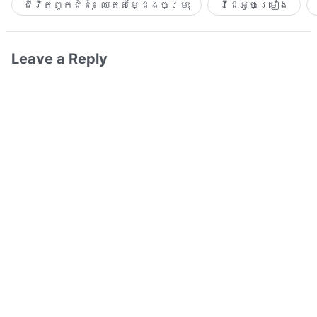
ជីវិតពួកជំនុំ៖ ឈុតសម្ដែងចម្រុះ
វីដេអូចម្រៀង​
Leave a Reply