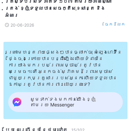
គ្រីស្ទបរិស័ទ ភាគទី ១០៧ តាមរយៈភាពស្មោះ
ត្រង់ ខ្ញុំទទួលបានសេចក្តីសុខសាន្ត និង
អំណរ
ចែក​រំលែក
20-06-2026
គ្រោះមហន្តរាយផ្សេងៗបានធ្លាក់ចុះ សំឡេងរោទិ៍នៃ
ថ្ងៃចុងក្រោយបានបន្លឺឡើង ហើយទំនាយនៃ
ការយាងមករបស់ព្រះអម្ចាស់ត្រូវបាន
សម្រេច។ តើអ្នកចង់ស្វាគមន៍ព្រះអម្ចាស់
ជាមួយក្រុមគ្រួសាររបស់អ្នក ហើយទទួលបាន
ឱកាសត្រូវបានការពារដោយព្រះទេ?
សូមទាក់ទងមកកាន់យើងខ្ញុំ
តាមរយៈ Messenger
បែបនេះ​ច្រើនបន្ថែម​ទៀត​
15
/
102