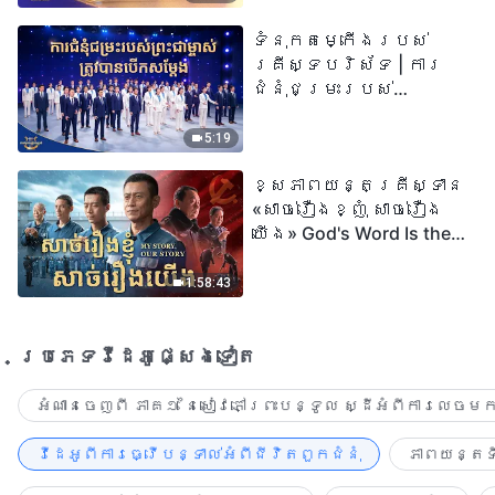
| សំឡេងនៃការសរសើរ
ទំនុកតម្កើង​របស់​
២០២៦
គ្រីស្ទបរិស័ទ | ការ
ជំនុំជម្រះរបស់
ព្រះជាម្ចាស់ត្រូវ
បានបើកសម្ដែង
5:19
ខ្សែភាពយន្តគ្រីស្ទាន
«សាច់រឿងខ្ញុំ សាច់រឿង
យើង» God's Word Is the
Power of Our Life
1:58:43
ប្រភេទ​វីដេអូ​ផ្សេង​ទៀត​
អំណានចេញពី ភាគ១ នៃសៀវភៅព្រះបន្ទូល ស្ដីអំពីការលេចមក
វីដេអូពីការធ្វើបន្ទាល់អំពីជីវិតពួកជំនុំ
ភាពយន្តទី