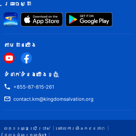
ព្រះចេស្ដា
តាម​ដាន​យើង​
ទំនាក់​ទំនង​យើង​ខ្ញុំ
+855-87-815-261
contact.km@kingdomsalvation.org
លក្ខខណ្ឌ​ប្រើប្រាស់​
គោលការណ៍ឯកជនភាព
ថ្លែងអំណរគុណចំពោះ