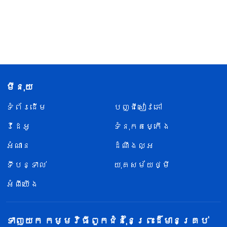
មីនុយ
ទំព័រ​ដើម
បញ្ជីសៀវភៅ
វីដេអូ
ទំនុកតម្កើង
អំណាន
ដំណឹងល្អ
ទីបន្ទាល់
យុគសម័យថ្មី
អំពីយើង
ទាញយក កម្មវិធីពួកជំនុំនៃព្រះដ៏មានគ្រប់