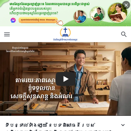
ទីបន្ទាល់ទាំងឡាយ នៃបទពិសោធន៍របស់