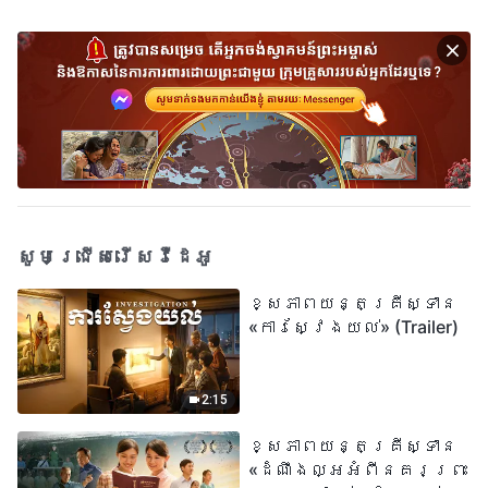
សូមជ្រើសរើសវីដេអូ
ខ្សែភាពយន្តគ្រីស្ទាន
«ការស្វែងយល់» (Trailer)
2:15
ខ្សែភាពយន្តគ្រីស្ទាន
«ដំណឹងល្អអំពីនគរព្រះ