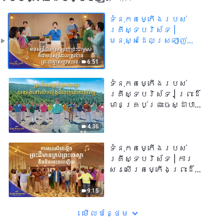
ទំនុកតម្កើង​របស់​
គ្រីស្ទបរិស័ទ​ |
មនុស្សដែលស្រឡាញ់
ព្រះជាម្ចាស់ គឺជាមនុស្ស
ដែលត្រូវបានព្រះជា
6:51
ម្ចាស់ប្រទានពរ |
សំឡេងនៃការសរសើរ
ទំនុកតម្កើង​របស់​
២០២៦
គ្រីស្ទបរិស័ទ​ | ព្រះដ៏
មានគ្រប់ព្រះចេស្ដាបាន
គង់នៅលើបល្ល័ង្កដ៏ពេញ
ដោយសិរីល្អ​ | សំឡេងនៃ
4:36
ការសរសើរ ២០២៦
ទំនុកតម្កើង​របស់​
គ្រីស្ទបរិស័ទ​ | ការ
សរសើរតម្កើងព្រះដ៏
មានគ្រប់ព្រះចេស្ដានឹង
មិនចេះចប់ឡើយ​ | សំឡេងនៃ
9:15
ការសរសើរ ២០២៦
មើល​​បន្ថែម​