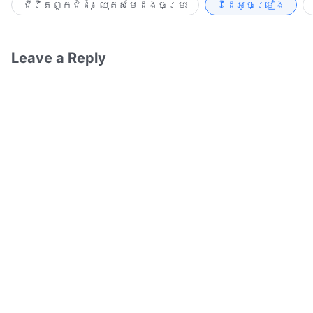
ជីវិតពួកជំនុំ៖ ឈុតសម្ដែងចម្រុះ
វីដេអូចម្រៀង​
Leave a Reply