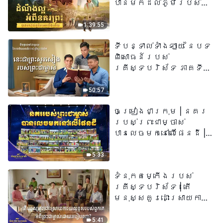
បានមកដល់​ភូមិរបស់
យើង​ហើយ​»
1:39:55
ទីបន្ទាល់ទាំងឡាយ នៃបទ
ពិសោធន៍របស់
គ្រីស្ទបរិស័ទ ភាគទី
៧៣ នេះ​ជាព្រះ​សូរសៀង​
របស់​ព្រះ​ជា​ម្ចាស់
50:57
ចម្រៀងជាក្រុម | នគរ
របស់ព្រះជាម្ចាស់
បានលេចមកនៅលើផែនដី |
សំឡេងនៃការសរសើរ
២០២៦
5:33
ទំនុកតម្កើង​របស់​
គ្រីស្ទបរិស័ទ​ | តើ
មនុស្សគួរដោះស្រាយការ
យល់ខុសរបស់ពួកគេអំពី
ព្រះជាម្ចាស់ដោយរបៀបណា?​
5:41