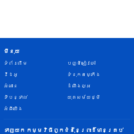
មីនុយ
ទំព័រ​ដើម
បញ្ជីសៀវភៅ
វីដេអូ
ទំនុកតម្កើង
អំណាន
ដំណឹងល្អ
ទីបន្ទាល់
យុគសម័យថ្មី
អំពីយើង
ទាញយក កម្មវិធីពួកជំនុំនៃព្រះដ៏មានគ្រប់