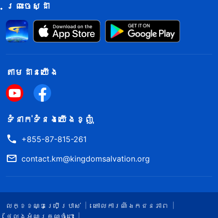
ព្រះចេស្ដា
តាម​ដាន​យើង​
ទំនាក់​ទំនង​យើង​ខ្ញុំ
+855-87-815-261
contact.km@kingdomsalvation.org
លក្ខខណ្ឌ​ប្រើប្រាស់​
គោលការណ៍ឯកជនភាព
ថ្លែងអំណរគុណចំពោះ