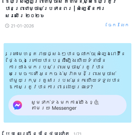
ដែលស្រឡាញ់ព្រះជាម្ចាស់ គឺជាមនុស្សដែលត្រូវ
បានព្រះជាម្ចាស់ប្រទានពរ | សំឡេងនៃការ
សរសើរ ២០២៦
ចែក​រំលែក
21-01-2026
គ្រោះមហន្តរាយផ្សេងៗបានធ្លាក់ចុះ សំឡេងរោទិ៍នៃ
ថ្ងៃចុងក្រោយបានបន្លឺឡើង ហើយទំនាយនៃ
ការយាងមករបស់ព្រះអម្ចាស់ត្រូវបាន
សម្រេច។ តើអ្នកចង់ស្វាគមន៍ព្រះអម្ចាស់
ជាមួយក្រុមគ្រួសាររបស់អ្នក ហើយទទួលបាន
ឱកាសត្រូវបានការពារដោយព្រះទេ?
សូមទាក់ទងមកកាន់យើងខ្ញុំ
តាមរយៈ Messenger
បែបនេះ​ច្រើនបន្ថែម​ទៀត​
1
/
71