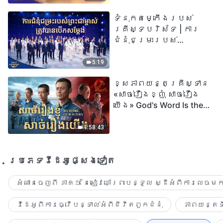
| សំឡេងនៃការសរសើរ
ទំនុកតម្កើង​របស់​
២០២៦
គ្រីស្ទបរិស័ទ | ការ
ជំនុំជម្រះរបស់
ព្រះជាម្ចាស់ត្រូវ
បានបើកសម្ដែង
5:19
ខ្សែភាពយន្តគ្រីស្ទាន
«សាច់រឿងខ្ញុំ សាច់រឿង
យើង» God's Word Is the
Power of Our Life
1:58:43
ប្រភេទ​វីដេអូ​ផ្សេង​ទៀត​
អំណានចេញពី ភាគ១ នៃសៀវភៅព្រះបន្ទូល ស្ដីអំពីការលេចមក
វីដេអូពីការធ្វើបន្ទាល់អំពីជីវិតពួកជំនុំ
ភាពយន្តទី