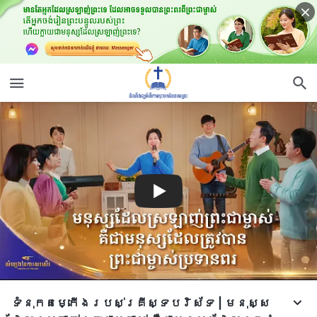
ទំនុកតម្កើង​របស់​គ្រីស្ទបរិស័ទ​ | មនុស្ស