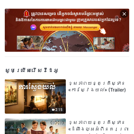
សូមជ្រើសរើសវីដេអូ
ខ្សែភាពយន្តគ្រីស្ទាន
«ការស្វែងយល់» (Trailer)
2:15
ខ្សែភាពយន្តគ្រីស្ទាន
«ដំណឹងល្អអំពីនគរព្រះ