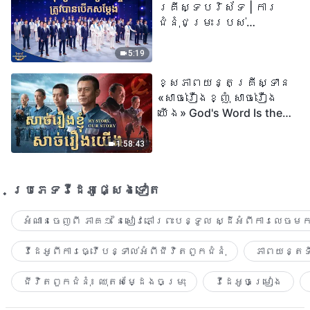
គ្រីស្ទបរិស័ទ | ការ
ជំនុំជម្រះរបស់
ព្រះជាម្ចាស់ត្រូវ
បានបើកសម្ដែង
5:19
ខ្សែភាពយន្តគ្រីស្ទាន
«សាច់រឿងខ្ញុំ សាច់រឿង
យើង» God's Word Is the
Power of Our Life
1:58:43
ប្រភេទ​វីដេអូ​ផ្សេង​ទៀត​
អំណានចេញពី ភាគ១ នៃសៀវភៅព្រះបន្ទូល ស្ដីអំពីការលេចមក
វីដេអូពីការធ្វើបន្ទាល់អំពីជីវិតពួកជំនុំ
ភាពយន្តទី
ជីវិតពួកជំនុំ៖ ឈុតសម្ដែងចម្រុះ
វីដេអូចម្រៀង​