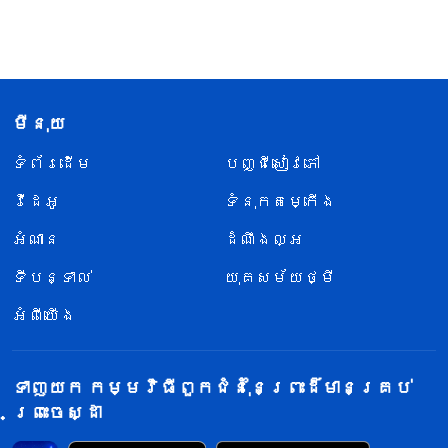
មីនុយ
ទំព័រ​ដើម
បញ្ជីសៀវភៅ
វីដេអូ
ទំនុកតម្កើង
អំណាន
ដំណឹងល្អ
ទីបន្ទាល់
យុគសម័យថ្មី
អំពីយើង
ទាញយក កម្មវិធីពួកជំនុំនៃព្រះដ៏មានគ្រប់
ព្រះចេស្ដា