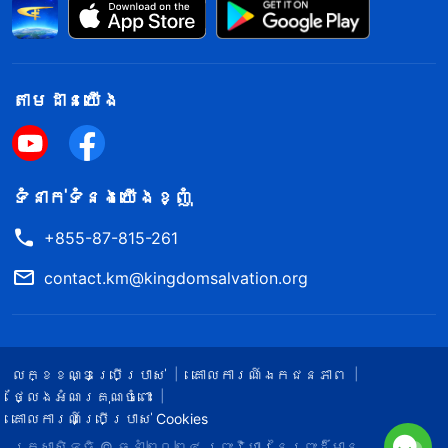
តាម​ដាន​យើង​
ទំនាក់​ទំនង​យើង​ខ្ញុំ
+855-87-815-261
contact.km@kingdomsalvation.org
លក្ខខណ្ឌ​ប្រើប្រាស់​
គោលការណ៍ឯកជនភាព
ថ្លែងអំណរគុណចំពោះ
គោលការណ៍ប្រើប្រាស់ Cookies
រក្សាសិទ្ធិ © ឆ្នាំ២០២៤
ព្រះ​វិហារនៃព្រះដ៏មាន