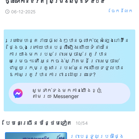
ចូលទៅកាន់ជិវិត | សម្រង់​សម្ដីទី ៤០៤
ចែក​រំលែក
06-12-2025
គ្រោះមហន្តរាយផ្សេងៗបានធ្លាក់ចុះ សំឡេងរោទិ៍នៃ
ថ្ងៃចុងក្រោយបានបន្លឺឡើង ហើយទំនាយនៃ
ការយាងមករបស់ព្រះអម្ចាស់ត្រូវបាន
សម្រេច។ តើអ្នកចង់ស្វាគមន៍ព្រះអម្ចាស់
ជាមួយក្រុមគ្រួសាររបស់អ្នក ហើយទទួលបាន
ឱកាសត្រូវបានការពារដោយព្រះទេ?
សូមទាក់ទងមកកាន់យើងខ្ញុំ
តាមរយៈ Messenger
បែបនេះ​ច្រើនបន្ថែម​ទៀត​
10
/
54
ព្រះបន្ទូលប្រចាំថ្ងៃ