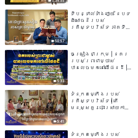
1:39:55
ទីបន្ទាល់ទាំងឡាយ នៃបទ
ពិសោធន៍របស់
គ្រីស្ទបរិស័ទ ភាគទី
៧៣ នេះ​ជាព្រះ​សូរសៀង​
របស់​ព្រះ​ជា​ម្ចាស់
50:57
ចម្រៀងជាក្រុម | នគរ
របស់ព្រះជាម្ចាស់
បានលេចមកនៅលើផែនដី |
សំឡេងនៃការសរសើរ
២០២៦
5:33
ទំនុកតម្កើង​របស់​
គ្រីស្ទបរិស័ទ​ | តើ
មនុស្សគួរដោះស្រាយការ
យល់ខុសរបស់ពួកគេអំពី
ព្រះជាម្ចាស់ដោយរបៀបណា?​
5:41
| សំឡេងនៃការសរសើរ
ទំនុកតម្កើង​របស់​
២០២៦