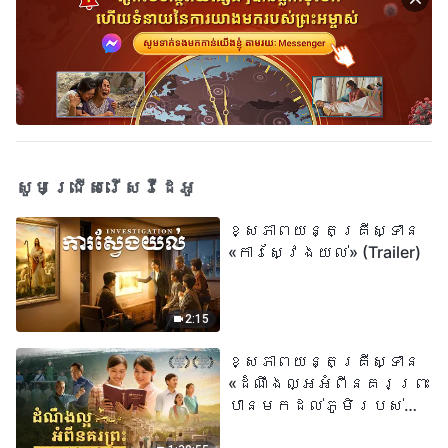
សូមជ្រើសរើសវីដេអូ
ខ្សែភាពយន្តគ្រីស្ទាន
«ការស្វែងយល់» (Trailer)
2:15
ខ្សែភាពយន្តគ្រីស្ទាន
«ដំណឹងល្អអំពីនគរព្រះ
បានមកដល់​ភូមិរបស់
យើង​ហើយ​»