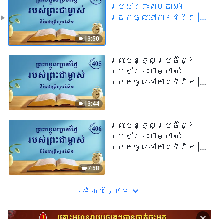
របស់ព្រះជាម្ចាស់៖
ច្រកចូលទៅកាន់ជិវិត |
សម្រង់​សម្ដីទី ៤០៤
13:50
ព្រះបន្ទូលប្រចាំថ្ងៃ
របស់ព្រះជាម្ចាស់៖
ច្រកចូលទៅកាន់ជិវិត |
សម្រង់​សម្ដីទី ៤០៥
13:44
ព្រះបន្ទូលប្រចាំថ្ងៃ
របស់ព្រះជាម្ចាស់៖
ច្រកចូលទៅកាន់ជិវិត |
សម្រង់​សម្ដីទី ៤០៦
7:58
មើល​​បន្ថែម​