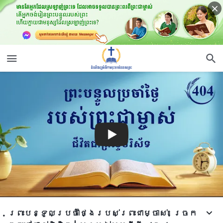
ព្រះបន្ទូលប្រចាំថ្ងៃរបស់ព្រះជាម្ចាស់៖ ច្រក