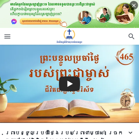
ព្រះបន្ទូលប្រចាំថ្ងៃរបស់ព្រះជាម្ចាស់៖ ច្រក