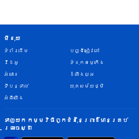
មីនុយ
ទំព័រ​ដើម
បញ្ជីសៀវភៅ
វីដេអូ
ទំនុកតម្កើង
អំណាន
ដំណឹងល្អ
ទីបន្ទាល់
យុគសម័យថ្មី
អំពីយើង
ទាញយក កម្មវិធីពួកជំនុំនៃព្រះដ៏មានគ្រប់
ព្រះចេស្ដា