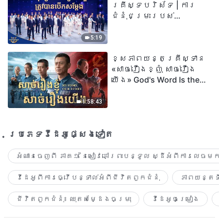
គ្រីស្ទបរិស័ទ | ការ
ជំនុំជម្រះរបស់
ព្រះជាម្ចាស់ត្រូវ
បានបើកសម្ដែង
5:19
ខ្សែភាពយន្តគ្រីស្ទាន
«សាច់រឿងខ្ញុំ សាច់រឿង
យើង» God's Word Is the
Power of Our Life
1:58:43
ប្រភេទ​វីដេអូ​ផ្សេង​ទៀត​
អំណានចេញពី ភាគ១ នៃសៀវភៅព្រះបន្ទូល ស្ដីអំពីការលេចមក
វីដេអូពីការធ្វើបន្ទាល់អំពីជីវិតពួកជំនុំ
ភាពយន្តទី
ជីវិតពួកជំនុំ៖ ឈុតសម្ដែងចម្រុះ
វីដេអូចម្រៀង​