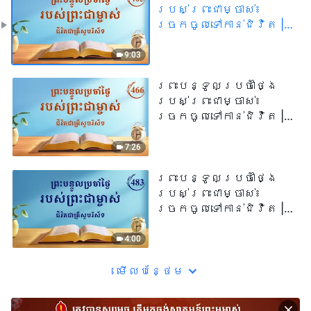
របស់ព្រះជាម្ចាស់៖
ច្រកចូលទៅកាន់ជិវិត |
សម្រង់​សម្ដីទី ៤៦៥
9:03
ព្រះបន្ទូលប្រចាំថ្ងៃ
របស់ព្រះជាម្ចាស់៖
ច្រកចូលទៅកាន់ជិវិត |
សម្រង់​សម្ដីទី ៤៦៦
7:26
ព្រះបន្ទូលប្រចាំថ្ងៃ
របស់ព្រះជាម្ចាស់៖
ច្រកចូលទៅកាន់ជិវិត |
សម្រង់សម្ដីទី ៤៨៣
4:00
មើល​​បន្ថែម​