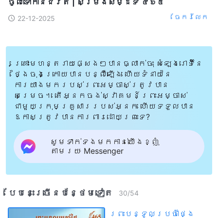
ចូលទៅកាន់ជិវិត | សម្រង់​សម្ដីទី ៤៦៥
ចែក​រំលែក
22-12-2025
គ្រោះមហន្តរាយផ្សេងៗបានធ្លាក់ចុះ សំឡេងរោទិ៍នៃ
ថ្ងៃចុងក្រោយបានបន្លឺឡើង ហើយទំនាយនៃ
ការយាងមករបស់ព្រះអម្ចាស់ត្រូវបាន
សម្រេច។ តើអ្នកចង់ស្វាគមន៍ព្រះអម្ចាស់
ជាមួយក្រុមគ្រួសាររបស់អ្នក ហើយទទួលបាន
ឱកាសត្រូវបានការពារដោយព្រះទេ?
សូមទាក់ទងមកកាន់យើងខ្ញុំ
តាមរយៈ Messenger
បែបនេះ​ច្រើនបន្ថែម​ទៀត​
30
/
54
ព្រះបន្ទូលប្រចាំថ្ងៃ