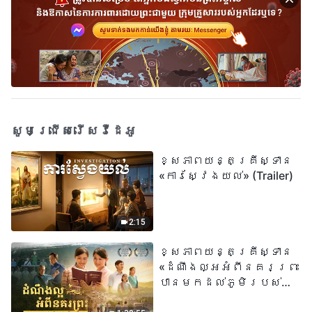
សូមជ្រើសរើសវីដេអូ
ខ្សែភាពយន្តគ្រីស្ទាន
«ការស្វែងយល់» (Trailer)
2:15
ខ្សែភាពយន្តគ្រីស្ទាន
«ដំណឹងល្អអំពីនគរព្រះ
បានមកដល់​ភូមិរបស់
យើង​ហើយ​»