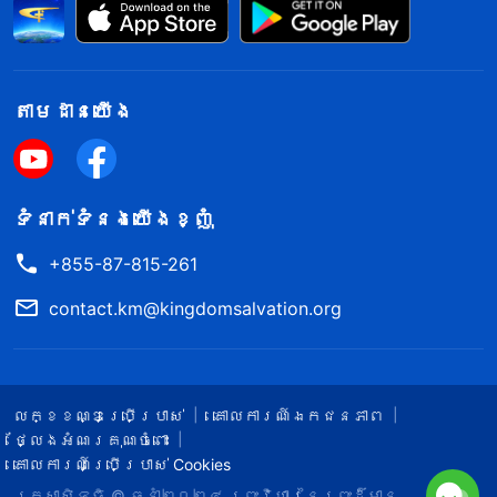
តាម​ដាន​យើង​
ទំនាក់​ទំនង​យើង​ខ្ញុំ
+855-87-815-261
contact.km@kingdomsalvation.org
លក្ខខណ្ឌ​ប្រើប្រាស់​
គោលការណ៍ឯកជនភាព
ថ្លែងអំណរគុណចំពោះ
គោលការណ៍ប្រើប្រាស់ Cookies
រក្សាសិទ្ធិ © ឆ្នាំ២០២៤
ព្រះ​វិហារនៃព្រះដ៏មាន