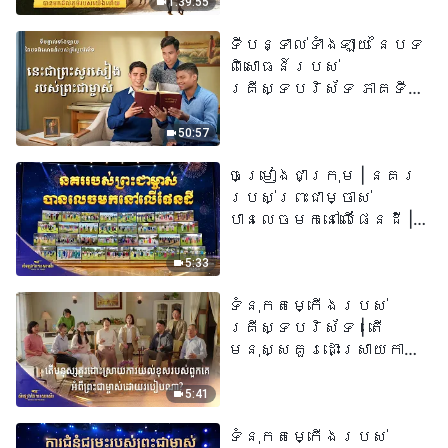
1:39:55
ទីបន្ទាល់ទាំងឡាយ នៃបទ
ពិសោធន៍របស់
គ្រីស្ទបរិស័ទ ភាគទី
៧៣ នេះ​ជាព្រះ​សូរសៀង​
របស់​ព្រះ​ជា​ម្ចាស់
50:57
ចម្រៀងជាក្រុម | នគរ
របស់ព្រះជាម្ចាស់
បានលេចមកនៅលើផែនដី |
សំឡេងនៃការសរសើរ
២០២៦
5:33
ទំនុកតម្កើង​របស់​
គ្រីស្ទបរិស័ទ​ | តើ
មនុស្សគួរដោះស្រាយការ
យល់ខុសរបស់ពួកគេអំពី
ព្រះជាម្ចាស់ដោយរបៀបណា?​
5:41
| សំឡេងនៃការសរសើរ
ទំនុកតម្កើង​របស់​
២០២៦