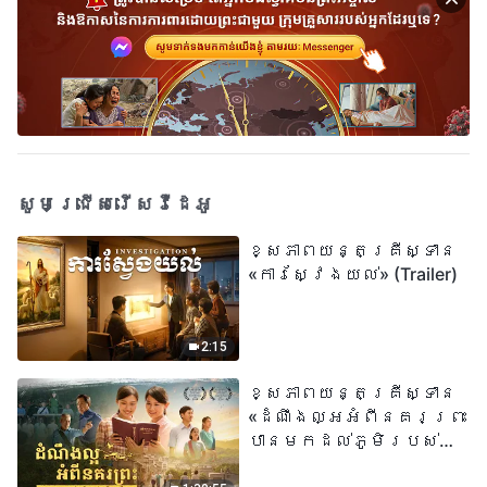
សូមជ្រើសរើសវីដេអូ
ខ្សែភាពយន្តគ្រីស្ទាន
«ការស្វែងយល់» (Trailer)
2:15
ខ្សែភាពយន្តគ្រីស្ទាន
«ដំណឹងល្អអំពីនគរព្រះ
បានមកដល់​ភូមិរបស់
យើង​ហើយ​»