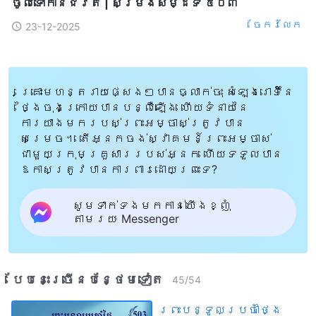
ចូលទៅកាន់ជិវិត | សម្រង់​សម្ដីទី ៥០៣
ចែក​រំលែក
23-12-2025
គ្រោះមហន្តរាយផ្សេងៗបានធ្លាក់ចុះ សំឡេងរោទិ៍នៃ
ថ្ងៃចុងក្រោយបានបន្លឺឡើង ហើយទំនាយនៃ
ការយាងមករបស់ព្រះអម្ចាស់ត្រូវបាន
សម្រេច។ តើអ្នកចង់ស្វាគមន៍ព្រះអម្ចាស់
ជាមួយក្រុមគ្រួសាររបស់អ្នក ហើយទទួលបាន
ឱកាសត្រូវបានការពារដោយព្រះទេ?
សូមទាក់ទងមកកាន់យើងខ្ញុំ
តាមរយៈ Messenger
បែបនេះ​ច្រើនបន្ថែម​ទៀត​
45
/
54
ព្រះបន្ទូលប្រចាំថ្ងៃ