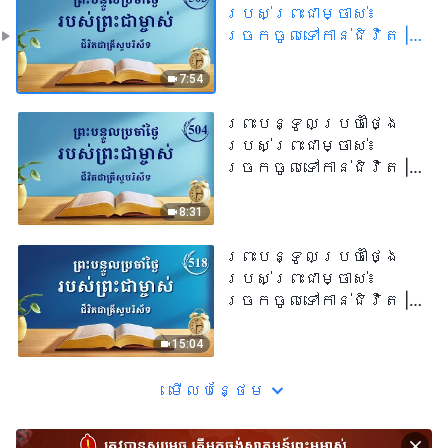
របស់ព្រះជាម្ចាស់៖
ច្រកចូលទៅកាន់ជិវិត |
សម្រង់​សម្ដីទី ៥០៣
7:54
ព្រះបន្ទូលប្រចាំថ្ងៃ
របស់ព្រះជាម្ចាស់៖
ច្រកចូលទៅកាន់ជិវិត |
សម្រង់​សម្ដីទី ៥០៤
8:31
ព្រះបន្ទូលប្រចាំថ្ងៃ
របស់ព្រះជាម្ចាស់៖
ច្រកចូលទៅកាន់ជិវិត |
សម្រង់​សម្ដីទី ៥១៨
15:04
មើល​​បន្ថែម​