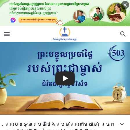
ព្រះបន្ទូលប្រចាំថ្ងៃរបស់ព្រះជាម្ចាស់៖ ច្រក