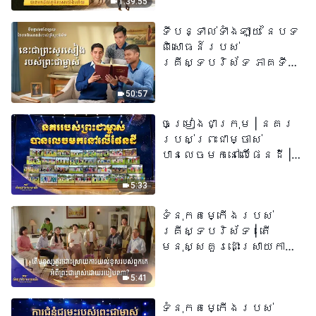
1:39:55
ទីបន្ទាល់ទាំងឡាយ នៃបទ
ពិសោធន៍របស់
គ្រីស្ទបរិស័ទ ភាគទី
៧៣ នេះ​ជាព្រះ​សូរសៀង​
របស់​ព្រះ​ជា​ម្ចាស់
50:57
ចម្រៀងជាក្រុម | នគរ
របស់ព្រះជាម្ចាស់
បានលេចមកនៅលើផែនដី |
សំឡេងនៃការសរសើរ
២០២៦
5:33
ទំនុកតម្កើង​របស់​
គ្រីស្ទបរិស័ទ​ | តើ
មនុស្សគួរដោះស្រាយការ
យល់ខុសរបស់ពួកគេអំពី
ព្រះជាម្ចាស់ដោយរបៀបណា?​
5:41
| សំឡេងនៃការសរសើរ
ទំនុកតម្កើង​របស់​
២០២៦