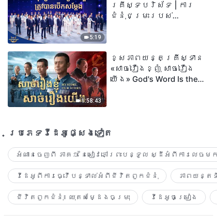
គ្រីស្ទបរិស័ទ | ការ
ជំនុំជម្រះរបស់
ព្រះជាម្ចាស់ត្រូវ
បានបើកសម្ដែង
5:19
ខ្សែភាពយន្តគ្រីស្ទាន
«សាច់រឿងខ្ញុំ សាច់រឿង
យើង» God's Word Is the
Power of Our Life
1:58:43
ប្រភេទ​វីដេអូ​ផ្សេង​ទៀត​
អំណានចេញពី ភាគ១ នៃសៀវភៅព្រះបន្ទូល ស្ដីអំពីការលេចមក
វីដេអូពីការធ្វើបន្ទាល់អំពីជីវិតពួកជំនុំ
ភាពយន្តទី
ជីវិតពួកជំនុំ៖ ឈុតសម្ដែងចម្រុះ
វីដេអូចម្រៀង​