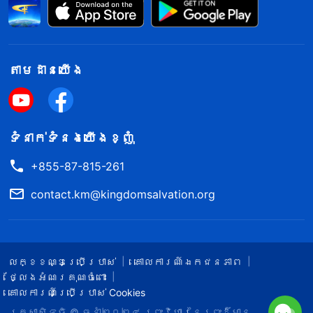
តាម​ដាន​យើង​
ទំនាក់​ទំនង​យើង​ខ្ញុំ
+855-87-815-261
contact.km@kingdomsalvation.org
លក្ខខណ្ឌ​ប្រើប្រាស់​
គោលការណ៍ឯកជនភាព
ថ្លែងអំណរគុណចំពោះ
គោលការណ៍ប្រើប្រាស់ Cookies
រក្សាសិទ្ធិ © ឆ្នាំ២០២៤
ព្រះ​វិហារនៃព្រះដ៏មាន