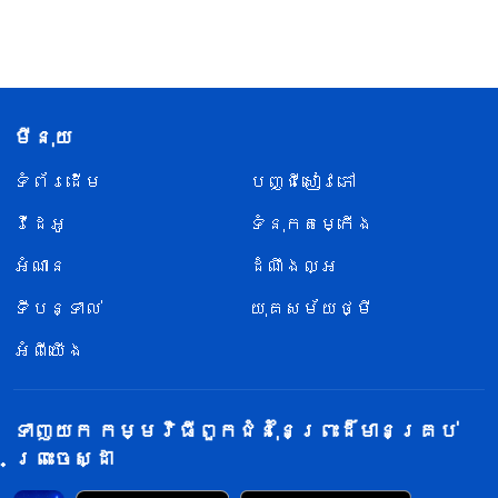
មីនុយ
ទំព័រ​ដើម
បញ្ជីសៀវភៅ
វីដេអូ
ទំនុកតម្កើង
អំណាន
ដំណឹងល្អ
ទីបន្ទាល់
យុគសម័យថ្មី
អំពីយើង
ទាញយក កម្មវិធីពួកជំនុំនៃព្រះដ៏មានគ្រប់
ព្រះចេស្ដា