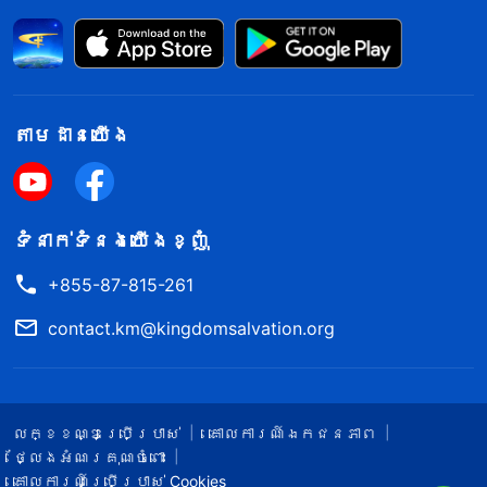
តាម​ដាន​យើង​
ទំនាក់​ទំនង​យើង​ខ្ញុំ
+855-87-815-261
contact.km@kingdomsalvation.org
លក្ខខណ្ឌ​ប្រើប្រាស់​
គោលការណ៍ឯកជនភាព
ថ្លែងអំណរគុណចំពោះ
គោលការណ៍ប្រើប្រាស់ Cookies