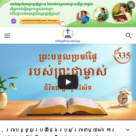
ព្រះបន្ទូលប្រចាំថ្ងៃរបស់ព្រះជាម្ចាស់៖ ការ