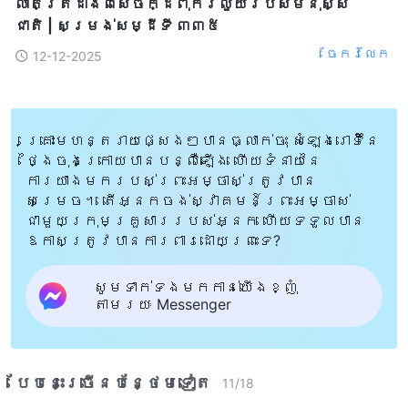
លាតត្រដាងពីសេចក្ដីពុករលួយរបស់មនុស្ស
ជាតិ | សម្រង់​សម្ដីទី ៣៣៥
ចែក​រំលែក
12-12-2025
គ្រោះមហន្តរាយផ្សេងៗបានធ្លាក់ចុះ សំឡេងរោទិ៍នៃ
ថ្ងៃចុងក្រោយបានបន្លឺឡើង ហើយទំនាយនៃ
ការយាងមករបស់ព្រះអម្ចាស់ត្រូវបាន
សម្រេច។ តើអ្នកចង់ស្វាគមន៍ព្រះអម្ចាស់
ជាមួយក្រុមគ្រួសាររបស់អ្នក ហើយទទួលបាន
ឱកាសត្រូវបានការពារដោយព្រះទេ?
សូមទាក់ទងមកកាន់យើងខ្ញុំ
តាមរយៈ Messenger
បែបនេះ​ច្រើនបន្ថែម​ទៀត​
11
/
18