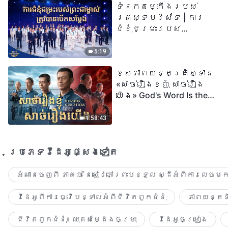
ទំនុកតម្កើង​របស់​
២០២៦
គ្រីស្ទបរិស័ទ | ការ
ជំនុំជម្រះរបស់
ព្រះជាម្ចាស់ត្រូវ
បានបើកសម្ដែង
5:19
ខ្សែភាពយន្តគ្រីស្ទាន
«សាច់រឿងខ្ញុំ សាច់រឿង
យើង» God's Word Is the
Power of Our Life
1:58:43
ប្រភេទ​វីដេអូ​ផ្សេង​ទៀត​
អំណានចេញពី ភាគ១ នៃសៀវភៅព្រះបន្ទូល ស្ដីអំពីការលេចមក
វីដេអូពីការធ្វើបន្ទាល់អំពីជីវិតពួកជំនុំ
ភាពយន្តទី
ជីវិតពួកជំនុំ៖ ឈុតសម្ដែងចម្រុះ
វីដេអូចម្រៀង​