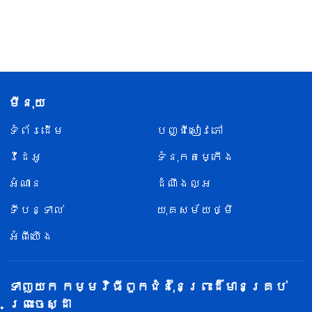
មីនុយ
ទំព័រ​ដើម
បញ្ជីសៀវភៅ
វីដេអូ
ទំនុកតម្កើង
អំណាន
ដំណឹងល្អ
ទីបន្ទាល់
យុគសម័យថ្មី
អំពីយើង
ទាញយក កម្មវិធីពួកជំនុំនៃព្រះដ៏មានគ្រប់
ព្រះចេស្ដា