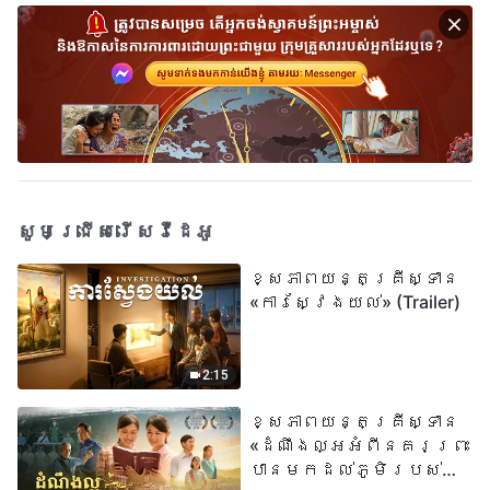
សូមជ្រើសរើសវីដេអូ
ខ្សែភាពយន្តគ្រីស្ទាន
«ការស្វែងយល់» (Trailer)
2:15
ខ្សែភាពយន្តគ្រីស្ទាន
«ដំណឹងល្អអំពីនគរព្រះ
បានមកដល់​ភូមិរបស់